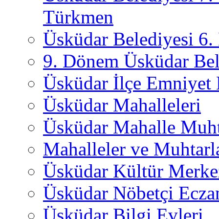
Türkmen
Üsküdar Belediyesi 6
9. Dönem Üsküdar Bel
Üsküdar İlçe Emniyet
Üsküdar Mahalleleri
Üsküdar Mahalle Muht
Mahalleler ve Muhtarl
Üsküdar Kültür Merkez
Üsküdar Nöbetçi Ecza
Üsküdar Bilgi Evleri