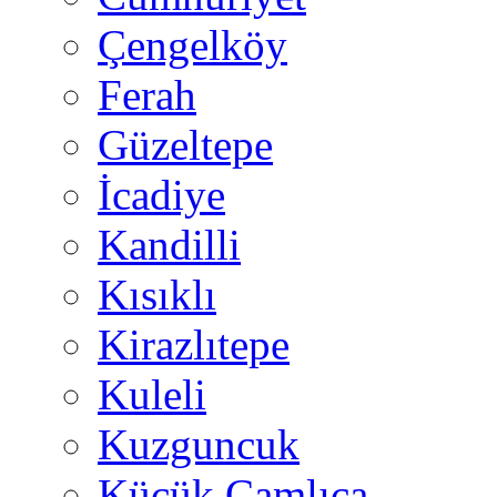
Çengelköy
Ferah
Güzeltepe
İcadiye
Kandilli
Kısıklı
Kirazlıtepe
Kuleli
Kuzguncuk
Küçük Çamlıca