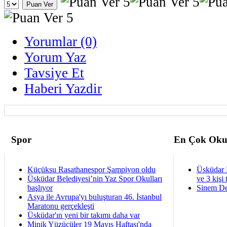
Yorumlar (0)
Yorum Yaz
Tavsiye Et
Haberi Yazdir
Spor
En Çok Oku
Küçüksu Rasathanespor Şampiyon oldu
Üsküdar 
Üsküdar Belediyesi’nin Yaz Spor Okulları
ve 3 kişi 
başlıyor
Sinem De
Asya ile Avrupa'yı buluşturan 46. İstanbul
Maratonu gerçekleşti
Üsküdar'ın yeni bir takımı daha var
Minik Yüzücüler 19 Mayıs Haftası'nda