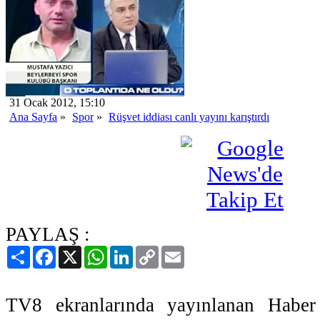
31 Ocak 2012, 15:10
Ana Sayfa
»
Spor
»
Rüşvet iddiası canlı yayını karıştırdı
PAYLAŞ :
Paylaş
Facebook
X
WhatsApp
LinkedIn
Copy
Email
Link
TV8 ekranlarında yayınlanan Haber