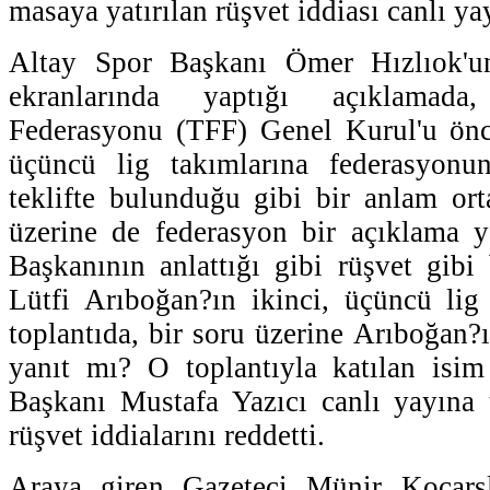
masaya yatırılan rüşvet iddiası canlı yay
Altay Spor Başkanı Ömer Hızlıok
ekranlarında yaptığı açıklamad
Federasyonu (TFF) Genel Kurul'u önce
üçüncü lig takımlarına federasyonu
teklifte bulunduğu gibi bir anlam or
üzerine de federasyon bir açıklama y
Başkanının anlattığı gibi rüşvet gibi 
Lütfi Arıboğan?ın ikinci, üçüncü lig 
toplantıda, bir soru üzerine Arıboğan?
yanıt mı? O toplantıyla katılan isi
Başkanı Mustafa Yazıcı canlı yayına 
rüşvet iddialarını reddetti.
Araya giren Gazeteci Münir Koçarsla