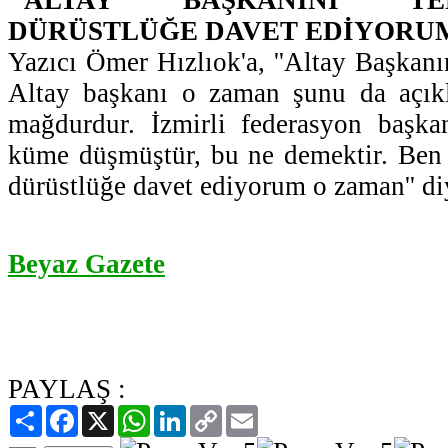
DÜRÜSTLÜĞE DAVET EDİYORUM
Yazıcı Ömer Hızlıok'a, ''Altay Başkanın
Altay başkanı o zaman şunu da açık
mağdurdur. İzmirli federasyon başk
küme düşmüştür, bu ne demektir. Ben 
dürüstlüğe davet ediyorum o zaman'' diy
Beyaz Gazete
PAYLAŞ :
Paylaş
Facebook
X
WhatsApp
LinkedIn
Copy
Email
Link