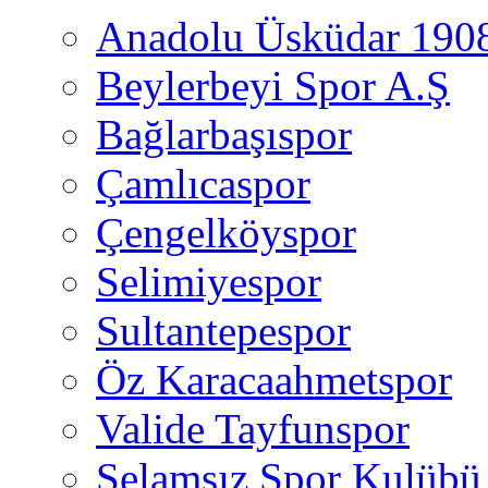
Anadolu Üsküdar 190
Beylerbeyi Spor A.Ş
Bağlarbaşıspor
Çamlıcaspor
Çengelköyspor
Selimiyespor
Sultantepespor
Öz Karacaahmetspor
Valide Tayfunspor
Selamsız Spor Kulübü