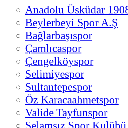
Anadolu Üsküdar 190
Beylerbeyi Spor A.Ş
Bağlarbaşıspor
Çamlıcaspor
Çengelköyspor
Selimiyespor
Sultantepespor
Öz Karacaahmetspor
Valide Tayfunspor
Selamsız Spor Kulübü