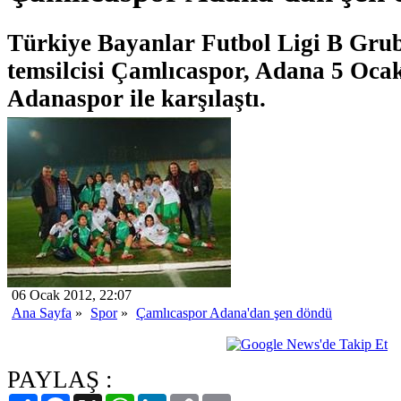
Türkiye Bayanlar Futbol Ligi B Gru
temsilcisi Çamlıcaspor, Adana 5 Oc
Adanaspor ile karşılaştı.
06 Ocak 2012, 22:07
Ana Sayfa
»
Spor
»
Çamlıcaspor Adana'dan şen döndü
PAYLAŞ :
Paylaş
Facebook
X
WhatsApp
LinkedIn
Copy
Email