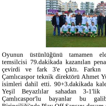
Oyunun üstünlüğünü tamamen ele
temsilcisi 79.dakikada kazanılan pen
çevirdi ve fark 3'e çıktı. Farkın a
Çamlıcaspor teknik direktörü Ahmet Y
isimleri dahil etti. 90+3.dakikada kal
Yeşil Beyazlılar sahadan 3-1'lik g
Çamlıcaspor'lu bayanlar bu gali
Birinciliği'nde Play Off Şansını devam 