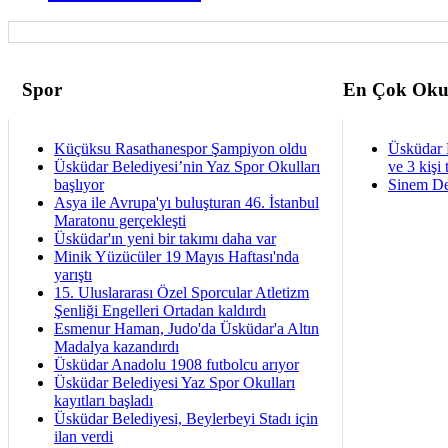
Spor
En Çok Oku
Küçüksu Rasathanespor Şampiyon oldu
Üsküdar 
Üsküdar Belediyesi’nin Yaz Spor Okulları
ve 3 kişi 
başlıyor
Sinem De
Asya ile Avrupa'yı buluşturan 46. İstanbul
Maratonu gerçekleşti
Üsküdar'ın yeni bir takımı daha var
Minik Yüzücüler 19 Mayıs Haftası'nda
yarıştı
15. Uluslararası Özel Sporcular Atletizm
Şenliği Engelleri Ortadan kaldırdı
Esmenur Haman, Judo'da Üsküdar'a Altın
Madalya kazandırdı
Üsküdar Anadolu 1908 futbolcu arıyor
Üsküdar Belediyesi Yaz Spor Okulları
kayıtları başladı
Üsküdar Belediyesi, Beylerbeyi Stadı için
ilan verdi