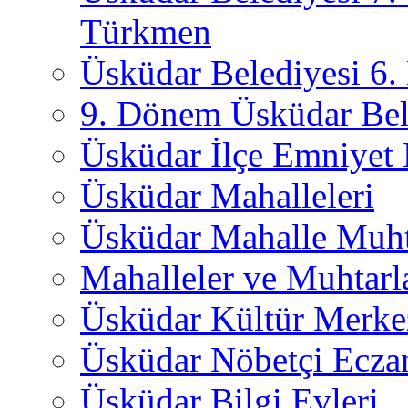
Türkmen
Üsküdar Belediyesi 6
9. Dönem Üsküdar Bel
Üsküdar İlçe Emniyet
Üsküdar Mahalleleri
Üsküdar Mahalle Muht
Mahalleler ve Muhtarl
Üsküdar Kültür Merkez
Üsküdar Nöbetçi Ecza
Üsküdar Bilgi Evleri