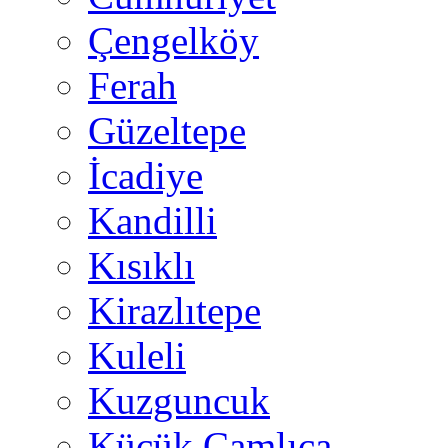
Çengelköy
Ferah
Güzeltepe
İcadiye
Kandilli
Kısıklı
Kirazlıtepe
Kuleli
Kuzguncuk
Küçük Çamlıca