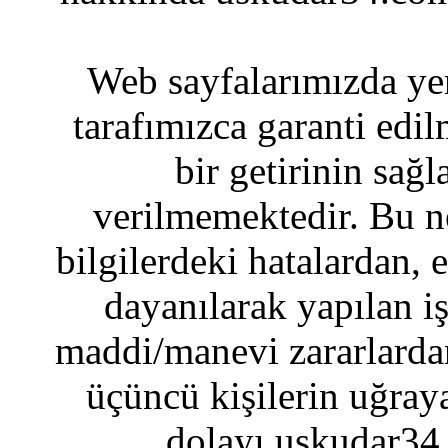
Web sayfalarımızda yer
tarafımızca garanti edil
bir getirinin sağ
verilmemektedir. Bu n
bilgilerdeki hatalardan, 
dayanılarak yapılan i
maddi/manevi zararlardan
üçüncü kişilerin uğraya
dolayı uskudar34