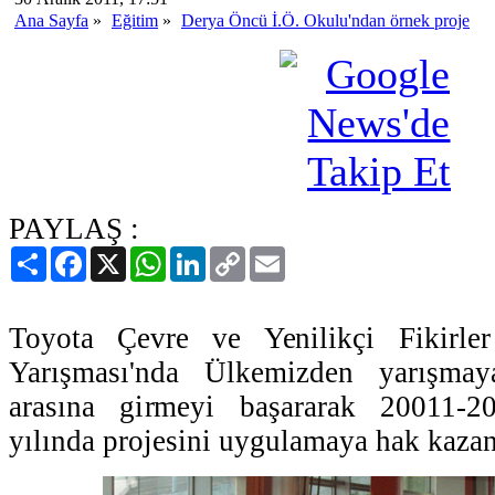
Ana Sayfa
»
Eğitim
»
Derya Öncü İ.Ö. Okulu'ndan örnek proje
PAYLAŞ :
Paylaş
Facebook
X
WhatsApp
LinkedIn
Copy
Email
Link
Toyota Çevre ve Yenilikçi Fikirler
Yarışması'nda Ülkemizden yarışma
arasına girmeyi başararak 20011-2
yılında projesini uygulamaya hak kazan