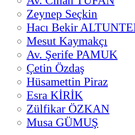
Av. Cihan TUFAN
Zeynep Seçkin
Hacı Bekir ALTUNTE
Mesut Kaymakçı
Av. Şerife PAMUK
Çetin Özdaş
Hüsamettin Piraz
Esra KİRİK
Zülfikar ÖZKAN
Musa GÜMUŞ