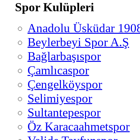
Spor Kulüpleri
Anadolu Üsküdar 190
Beylerbeyi Spor A.Ş
Bağlarbaşıspor
Çamlıcaspor
Çengelköyspor
Selimiyespor
Sultantepespor
Öz Karacaahmetspor