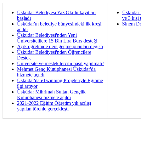
Üsküdar Belediyesi Yaz Okulu kayıtları
Üsküdar 
başladı
ve 3 kişi 
Üsküdar'ın belediye bünyesindeki ilk kreşi
Sinem De
açıldı
Üsküdar Belediyesi'nden Yeni
Üniversitelilere 15 Bin Lira Burs desteği
Açık öğretimde ders geçme puanları değişti
Üsküdar Belediyesi'nden Öğrencilere
Destek
Üniversite ve meslek tercihi nasıl yapılmalı?
Mehmet Genç Kütüphanesi Üsküdar'da
hizmete açıldı
Üsküdar'da eTwinning Projeleriyle Eğitime
ilgi artıyor
Üsküdar Mihrimah Sultan Gençlik
Kütüphanesi hizmete açıldı
2021-2022 Eğitim Öğretim yılı açılışı
yapılan törenle gerçekleşti