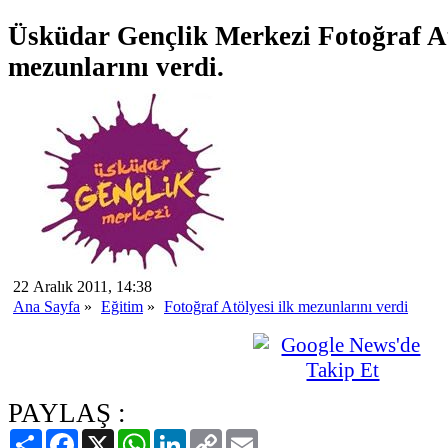
Üsküdar Gençlik Merkezi Fotoğraf At
mezunlarını verdi.
22 Aralık 2011, 14:38
Ana Sayfa
»
Eğitim
»
Fotoğraf Atölyesi ilk mezunlarını verdi
PAYLAŞ :
Paylaş
Facebook
X
WhatsApp
LinkedIn
Copy
Email