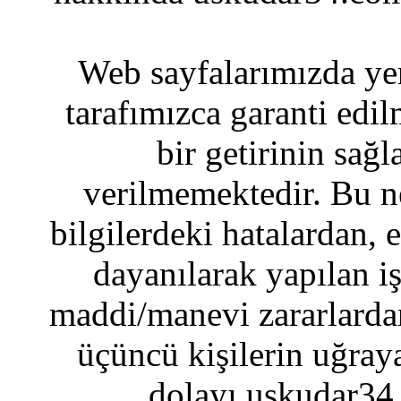
Web sayfalarımızda yer
tarafımızca garanti edil
bir getirinin sağ
verilmemektedir. Bu n
bilgilerdeki hatalardan, 
dayanılarak yapılan i
maddi/manevi zararlardan
üçüncü kişilerin uğraya
dolayı uskudar34