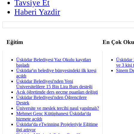
Tavsiye Et
Haberi Yazdir
Eğitim
En Çok Oku
Üsküdar Belediyesi Yaz Okulu kayıtları
Üsküdar 
başladı
ve 3 kişi 
Üsküdar'ın belediye bünyesindeki ilk kreşi
Sinem De
açıldı
Üsküdar Belediyesi'nden Yeni
Üniversitelilere 15 Bin Lira Burs desteği
Açık öğretimde ders geçme puanları değişti
Üsküdar Belediyesi'nden Öğrencilere
Destek
Üniversite ve meslek tercihi nasıl yapılmalı?
Mehmet Genç Kütüphanesi Üsküdar'da
hizmete açıldı
Üsküdar'da eTwinning Projeleriyle Eğitime
ilgi artıyor