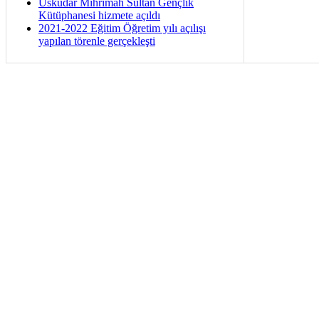
Üsküdar Mihrimah Sultan Gençlik
Kütüphanesi hizmete açıldı
2021-2022 Eğitim Öğretim yılı açılışı
yapılan törenle gerçekleşti