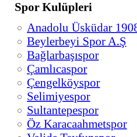
Spor Kulüpleri
Anadolu Üsküdar 190
Beylerbeyi Spor A.Ş
Bağlarbaşıspor
Çamlıcaspor
Çengelköyspor
Selimiyespor
Sultantepespor
Öz Karacaahmetspor