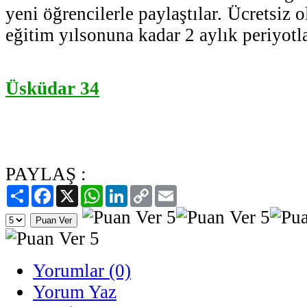
yeni öğrencilerle paylaştılar. Ücretsiz o
eğitim yılsonuna kadar 2 aylık periyot
Üsküdar 34
PAYLAŞ :
Paylaş
Facebook
X
WhatsApp
LinkedIn
Copy
Email
Link
Yorumlar (0)
Yorum Yaz