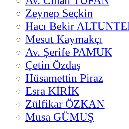
Av. Cihan TUFAN
Zeynep Seçkin
Hacı Bekir ALTUNTE
Mesut Kaymakçı
Av. Şerife PAMUK
Çetin Özdaş
Hüsamettin Piraz
Esra KİRİK
Zülfikar ÖZKAN
Musa GÜMUŞ