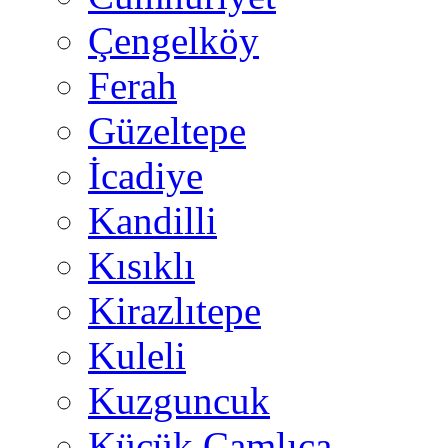
Çengelköy
Ferah
Güzeltepe
İcadiye
Kandilli
Kısıklı
Kirazlıtepe
Kuleli
Kuzguncuk
Küçük Çamlıca