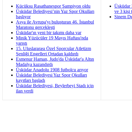
Küçüksu Rasathanespor Şampiyon oldu
Üsküdar 
Üsküdar Belediyesi’nin Yaz Spor Okulları
ve 3 kişi 
başlıyor
Sinem De
Asya ile Avrupa'yı buluşturan 46. İstanbul
Maratonu gerçekleşti
Üsküdar'ın yeni bir takımı daha var
Minik Yüzücüler 19 Mayıs Haftası'nda
yarıştı
15. Uluslararası Özel Sporcular Atletizm
Şenliği Engelleri Ortadan kaldırdı
Esmenur Haman, Judo'da Üsküdar'a Altın
Madalya kazandırdı
Üsküdar Anadolu 1908 futbolcu arıyor
Üsküdar Belediyesi Yaz Spor Okulları
kayıtları başladı
Üsküdar Belediyesi, Beylerbeyi Stadı için
ilan verdi