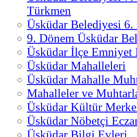
Türkmen
Üsküdar Belediyesi 6
9. Dönem Üsküdar Bel
Üsküdar İlçe Emniyet
Üsküdar Mahalleleri
Üsküdar Mahalle Muht
Mahalleler ve Muhtarl
Üsküdar Kültür Merkez
Üsküdar Nöbetçi Ecza
Üsküdar Bilgi Evleri