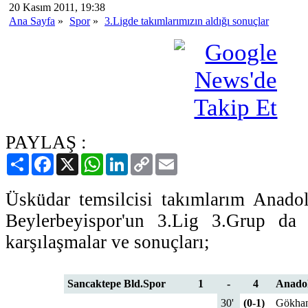
20 Kasım 2011, 19:38
Ana Sayfa
»
Spor
»
3.Ligde takımlarımızın aldığı sonuçlar
PAYLAŞ :
Paylaş
Facebook
X
WhatsApp
LinkedIn
Copy
Email
Link
Üsküdar temsilcisi takımlarım Anad
Beylerbeyispor'un 3.Lig 3.Grup da 
karşılaşmalar ve sonuçları;
Sancaktepe Bld.Spor
1
-
4
Anado
30'
(0-1)
Gökhan