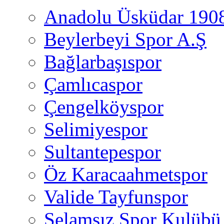
Anadolu Üsküdar 190
Beylerbeyi Spor A.Ş
Bağlarbaşıspor
Çamlıcaspor
Çengelköyspor
Selimiyespor
Sultantepespor
Öz Karacaahmetspor
Valide Tayfunspor
Selamsız Spor Kulübü