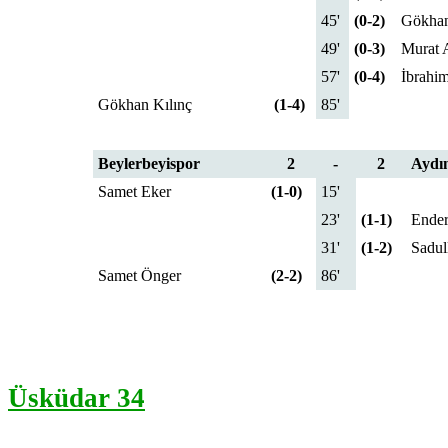
45'
(0-2)
Gökhan
49'
(0-3)
Murat 
57'
(0-4)
İbrahi
Gökhan Kılınç
(1-4)
85'
Beylerbeyispor
2
-
2
Aydı
Samet Eker
(1-0)
15'
23'
(1-1)
Ender
31'
(1-2)
Sadul
Samet Önger
(2-2)
86'
Üsküdar 34