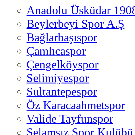
Anadolu Üsküdar 190
Beylerbeyi Spor A.Ş
Bağlarbaşıspor
Çamlıcaspor
Çengelköyspor
Selimiyespor
Sultantepespor
Öz Karacaahmetspor
Valide Tayfunspor
Selamsız Spor Kulübü