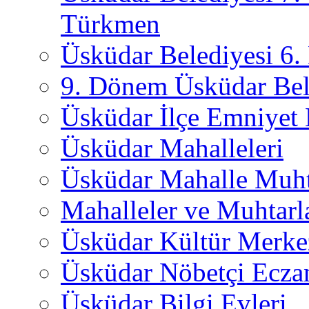
Türkmen
Üsküdar Belediyesi 6
9. Dönem Üsküdar Bel
Üsküdar İlçe Emniyet
Üsküdar Mahalleleri
Üsküdar Mahalle Muht
Mahalleler ve Muhtarl
Üsküdar Kültür Merkez
Üsküdar Nöbetçi Ecza
Üsküdar Bilgi Evleri