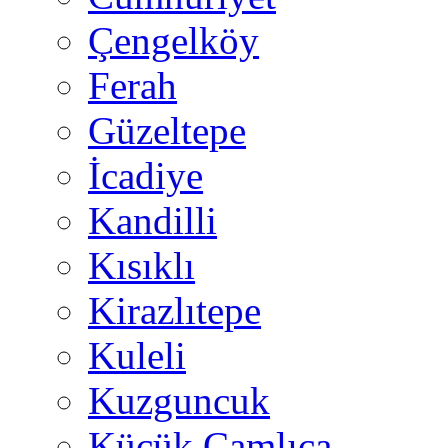
Çengelköy
Ferah
Güzeltepe
İcadiye
Kandilli
Kısıklı
Kirazlıtepe
Kuleli
Kuzguncuk
Küçük Çamlıca