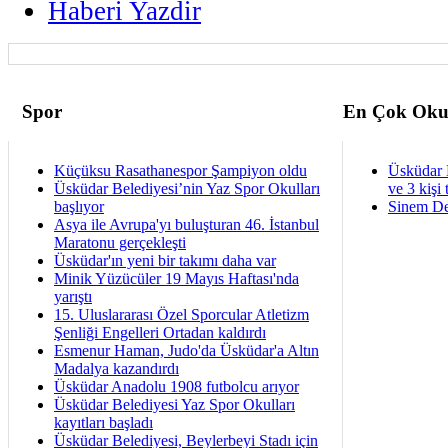
Haberi Yazdir
Spor
En Çok Oku
Küçüksu Rasathanespor Şampiyon oldu
Üsküdar 
Üsküdar Belediyesi’nin Yaz Spor Okulları
ve 3 kişi 
başlıyor
Sinem De
Asya ile Avrupa'yı buluşturan 46. İstanbul
Maratonu gerçekleşti
Üsküdar'ın yeni bir takımı daha var
Minik Yüzücüler 19 Mayıs Haftası'nda
yarıştı
15. Uluslararası Özel Sporcular Atletizm
Şenliği Engelleri Ortadan kaldırdı
Esmenur Haman, Judo'da Üsküdar'a Altın
Madalya kazandırdı
Üsküdar Anadolu 1908 futbolcu arıyor
Üsküdar Belediyesi Yaz Spor Okulları
kayıtları başladı
Üsküdar Belediyesi, Beylerbeyi Stadı için