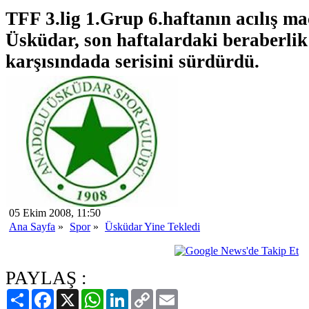
TFF 3.lig 1.Grup 6.haftanın acılış m
Üsküdar, son haftalardaki beraberli
karşısındada serisini sürdürdü.
05 Ekim 2008, 11:50
Ana Sayfa
»
Spor
»
Üsküdar Yine Tekledi
PAYLAŞ :
Paylaş
Facebook
X
WhatsApp
LinkedIn
Copy
Email
Link