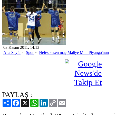
03 Kasım 2011, 14:13
Ana Sayfa
»
Spor
»
Nefes kesen maç Maliye Milli Piyango'nun
PAYLAŞ :
Paylaş
Facebook
X
WhatsApp
LinkedIn
Copy
Email
Link