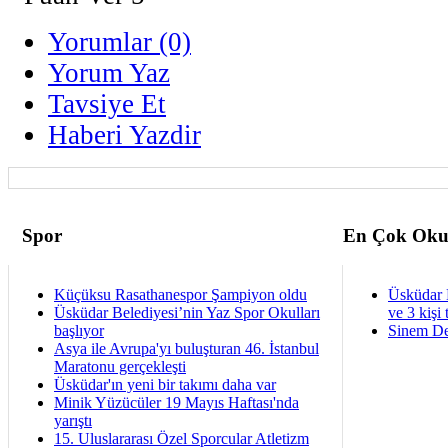
Yorumlar (0)
Yorum Yaz
Tavsiye Et
Haberi Yazdir
Spor
En Çok Oku
Küçüksu Rasathanespor Şampiyon oldu
Üsküdar 
Üsküdar Belediyesi’nin Yaz Spor Okulları
ve 3 kişi 
başlıyor
Sinem De
Asya ile Avrupa'yı buluşturan 46. İstanbul
Maratonu gerçekleşti
Üsküdar'ın yeni bir takımı daha var
Minik Yüzücüler 19 Mayıs Haftası'nda
yarıştı
15. Uluslararası Özel Sporcular Atletizm