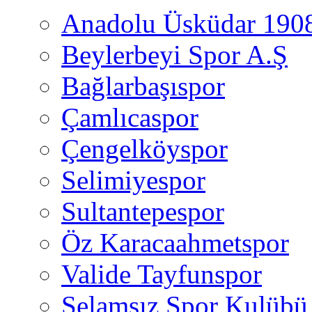
Anadolu Üsküdar 190
Beylerbeyi Spor A.Ş
Bağlarbaşıspor
Çamlıcaspor
Çengelköyspor
Selimiyespor
Sultantepespor
Öz Karacaahmetspor
Valide Tayfunspor
Selamsız Spor Kulübü