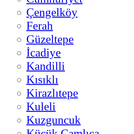
Çengelköy
Ferah
Güzeltepe
İcadiye
Kandilli
Kısıklı
Kirazlıtepe
Kuleli
Kuzguncuk
Küçük Çamlıca