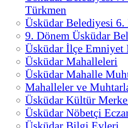
Türkmen
Üsküdar Belediyesi 6
9. Dönem Üsküdar Bel
Üsküdar İlçe Emniyet
Üsküdar Mahalleleri
Üsküdar Mahalle Muht
Mahalleler ve Muhtarl
Üsküdar Kültür Merkez
Üsküdar Nöbetçi Ecza
Üsküdar Bilgi Evleri