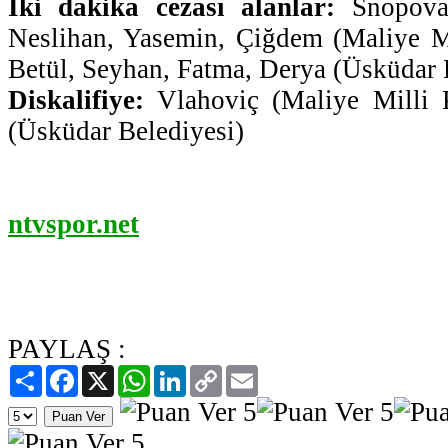
İki dakika cezası alanlar:
Snopova 
Neslihan, Yasemin, Çiğdem (Maliye Mi
Betül, Seyhan, Fatma, Derya (Üsküdar 
Diskalifiye:
Vlahoviç (Maliye Milli 
(Üsküdar Belediyesi)
ntvspor.net
PAYLAŞ :
Paylaş
Facebook
X
WhatsApp
LinkedIn
Copy
Email
Link