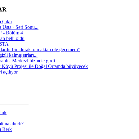
AR
 Çıktı
 Usta - Seri Sonu...
a! - Bölüm 4
n belli oldu
 USTA
lardır bir 'durak' olmaktan öte geçemedi''
zli kalmış sırları...
manlık Merkezi hizmete girdi
 Köyü Projesi ile Doğal Ortamda büyüyecek
i açılıyor
zluk
tına alındı?
ı Berk