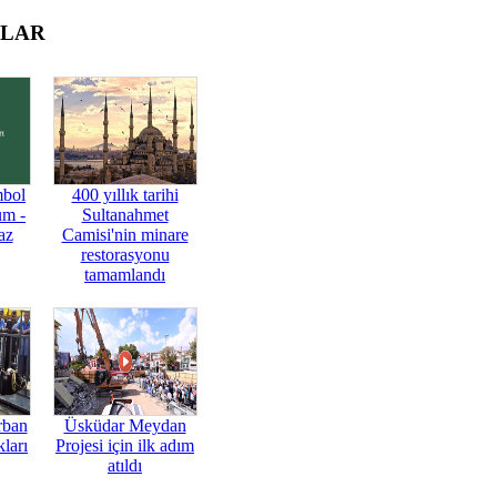
OLAR
mbol
400 yıllık tarihi
üm -
Sultanahmet
az
Camisi'nin minare
restorasyonu
tamamlandı
rban
Üsküdar Meydan
ları
Projesi için ilk adım
atıldı