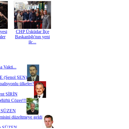
yesi
CHP Üsküdar İlçe
mler
Başkanlığı'nın yeni
ilç...
a Vakti...
 (Şenol ŞEN)
oalisyonlu ülkeler?
ent ŞİRİN
Müftü Çözer!!!
i SÜZEN
misini düzeltmeye geldi
a SÜZEN