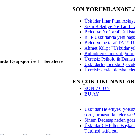
SON YORUMLANANL
Üsküdar İmar Planı Askıya
Sizin Belediye Ne Taraf Ta
Belediye Ne Taraf Ta Ust
BTP Üsküdar'da yeni başka
Belediye ne taraf TA !!!
Ahmet Kılıç : ''Üsküdar yıl
Bülbülderesi mezarlığının gi
Ücretsiz Psikolojik Danış
sında Eyüpspor ile 1-1 berabere
Üsküdarlı Çocuklar Çocuk
Ücretsiz devlet dershaneler
EN ÇOK OKUNANLAR
SON 7 GÜN
BU AY
Üsküdar Belediyesi yolsu
soruşturmasında neler var?
Sinem Dedetaş neden gözal
Üsküdar CHP İlçe Başkan
Tütüncü istifa etti