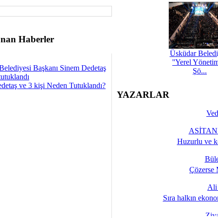
nan Haberler
Üsküdar Beledi
''Yerel Yöneti
Belediyesi Başkanı Sinem Dedetaş
Şö...
tutuklandı
detaş ve 3 kişi Neden Tutuklandı?
YAZARLAR
Ved
ASİTANE
Huzurlu ve k
Bül
Çözerse 
Al
Sıra halkın ekono
Ziy