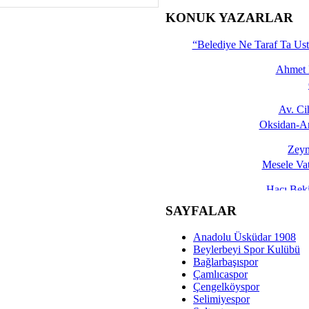
İşte 
KONUK YAZARLAR
Yalçın
“Belediye Ne Taraf Ta Ust
Ahmet 
Av. C
Oksidan-An
Zeyn
Mesele Vat
Hacı Be
Okullarda M
SAYFALAR
Mesu
Anadolu Üsküdar 1908
Dünya Fani, Ama Kısa
Beylerbeyi Spor Kulübü
Bağlarbaşıspor
Sav
Çamlıcaspor
Hukukun Adale
Çengelköyspor
Selimiyespor