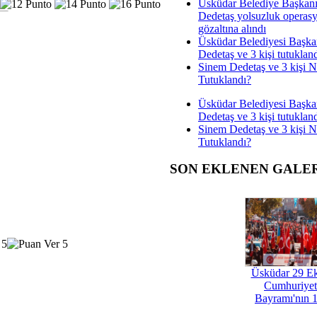
Üsküdar Belediye Başkan
Dedetaş yolsuzluk operas
gözaltına alındı
Üsküdar Belediyesi Başka
Dedetaş ve 3 kişi tutuklan
Sinem Dedetaş ve 3 kişi 
Tutuklandı?
Üsküdar Belediyesi Başka
Dedetaş ve 3 kişi tutuklan
Sinem Dedetaş ve 3 kişi 
Tutuklandı?
SON EKLENEN GALE
Üsküdar 29 E
Cumhuriyet
Bayramı'nın 1