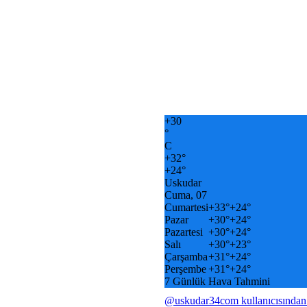
+
30
°
C
+
32°
+
24°
Uskudar
Cuma, 07
Cumartesi
+
33°
+
24°
Pazar
+
30°
+
24°
Pazartesi
+
30°
+
24°
Salı
+
30°
+
23°
Çarşamba
+
31°
+
24°
Perşembe
+
31°
+
24°
7 Günlük Hava Tahmini
@uskudar34com kullanıcısından