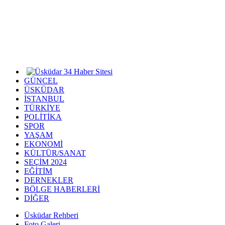
GÜNCEL
ÜSKÜDAR
İSTANBUL
TÜRKİYE
POLİTİKA
SPOR
YAŞAM
EKONOMİ
KÜLTÜR/SANAT
SEÇİM 2024
EĞİTİM
DERNEKLER
BÖLGE HABERLERİ
DİĞER
Üsküdar Rehberi
Foto Galeri