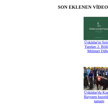
SON EKLENEN VİDE
Üsküdar'ın Se
Yapıları 2. Böl
Mehmet Dilb
Üsküdar'da Ku
Bayramı hazırlık
tamam