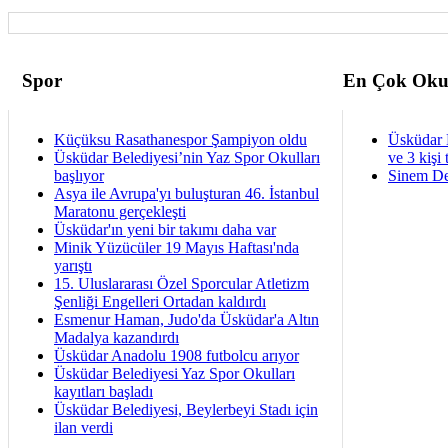
Spor
En Çok Oku
Küçüksu Rasathanespor Şampiyon oldu
Üsküdar 
Üsküdar Belediyesi’nin Yaz Spor Okulları
ve 3 kişi 
başlıyor
Sinem De
Asya ile Avrupa'yı buluşturan 46. İstanbul
Maratonu gerçekleşti
Üsküdar'ın yeni bir takımı daha var
Minik Yüzücüler 19 Mayıs Haftası'nda
yarıştı
15. Uluslararası Özel Sporcular Atletizm
Şenliği Engelleri Ortadan kaldırdı
Esmenur Haman, Judo'da Üsküdar'a Altın
Madalya kazandırdı
Üsküdar Anadolu 1908 futbolcu arıyor
Üsküdar Belediyesi Yaz Spor Okulları
kayıtları başladı
Üsküdar Belediyesi, Beylerbeyi Stadı için
ilan verdi