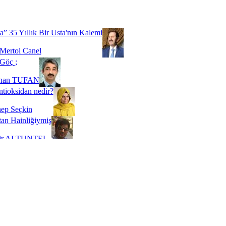
Biz buyuz...
 SOYSEVİNÇ
a” 35 Yıllık Bir Usta'nın Kalemi
Mertol Canel
Göç ;
ihan TUFAN
tioksidan nedir?
ep Seçkin
an Hainliğiymiş
kir ALTUNTEL
adde Bağımlılığı
t Kaymakçı
 Bir Süre De Olsa Burdayız
aş ŞENEL
ti Kalmadı Üstadım!