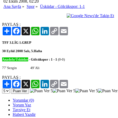
02 Ekim 2008, 02:20
Ana Sayfa
»
Spor
»
Üsküdar - Gölcükspor: 1-1
PAYLAŞ :
Paylaş
Facebook
X
WhatsApp
LinkedIn
Copy
Email
Link
TFF 3.LİG 1.GRUP
30 Eylül 2008 Salı, 5.Hafta
Anadolu Üsküdar
- Gölcükspor
: 1 - 1
(0-0)
77' Sezgin 49' Ali
PAYLAŞ :
Paylaş
Facebook
X
WhatsApp
LinkedIn
Copy
Email
Link
Yorumlar (0)
Yorum Yaz
Tavsiye Et
Haberi Yazdir