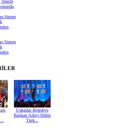
ı Sinem
yonunda
nı Sinem
dı
Neden
nı Sinem
dı
Neden
RİLER
kim
Üsküdar Belediye
Başkan Adayı Hilmi
...
Türk...