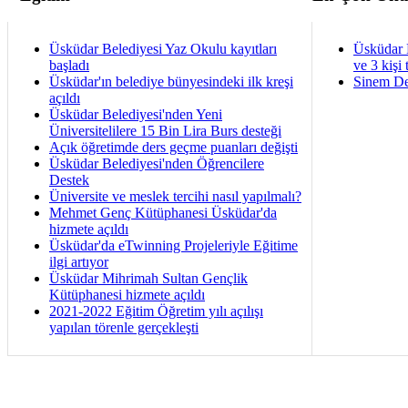
Üsküdar Belediyesi Yaz Okulu kayıtları
Üsküdar 
başladı
ve 3 kişi 
Üsküdar'ın belediye bünyesindeki ilk kreşi
Sinem De
açıldı
Üsküdar Belediyesi'nden Yeni
Üniversitelilere 15 Bin Lira Burs desteği
Açık öğretimde ders geçme puanları değişti
Üsküdar Belediyesi'nden Öğrencilere
Destek
Üniversite ve meslek tercihi nasıl yapılmalı?
Mehmet Genç Kütüphanesi Üsküdar'da
hizmete açıldı
Üsküdar'da eTwinning Projeleriyle Eğitime
ilgi artıyor
Üsküdar Mihrimah Sultan Gençlik
Kütüphanesi hizmete açıldı
2021-2022 Eğitim Öğretim yılı açılışı
yapılan törenle gerçekleşti