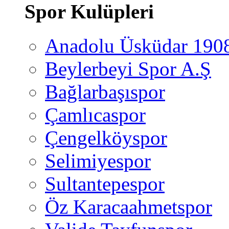
Spor Kulüpleri
Anadolu Üsküdar 190
Beylerbeyi Spor A.Ş
Bağlarbaşıspor
Çamlıcaspor
Çengelköyspor
Selimiyespor
Sultantepespor
Öz Karacaahmetspor