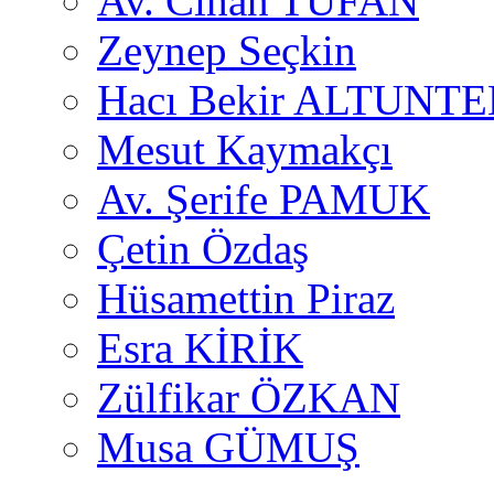
Av. Cihan TUFAN
Zeynep Seçkin
Hacı Bekir ALTUNTE
Mesut Kaymakçı
Av. Şerife PAMUK
Çetin Özdaş
Hüsamettin Piraz
Esra KİRİK
Zülfikar ÖZKAN
Musa GÜMUŞ