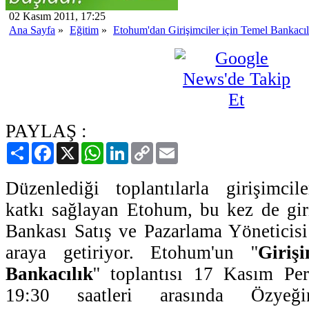
02 Kasım 2011, 17:25
Ana Sayfa
»
Eğitim
»
Etohum'dan Girişimciler için Temel Bankacıl
PAYLAŞ :
Paylaş
Facebook
X
WhatsApp
LinkedIn
Copy
Email
Link
Düzenlediği toplantılarla girişimcil
katkı sağlayan Etohum, bu kez de giri
Bankası Satış ve Pazarlama Yöneticisi 
araya getiriyor. Etohum'un ''
Giriş
Bankacılık
'' toplantısı 17 Kasım P
19:30 saatleri arasında Özyeğin