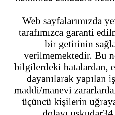
Web sayfalarımızda yer
tarafımızca garanti edil
bir getirinin sağ
verilmemektedir. Bu n
bilgilerdeki hatalardan, 
dayanılarak yapılan i
maddi/manevi zararlardan
üçüncü kişilerin uğraya
dolayı uskudar34