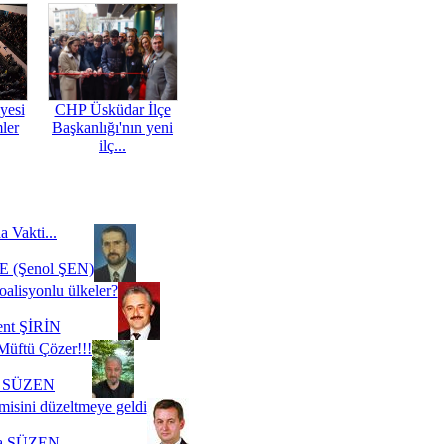
yesi
CHP Üsküdar İlçe
mler
Başkanlığı'nın yeni
ilç...
a Vakti...
 (Şenol ŞEN)
oalisyonlu ülkeler?
ent ŞİRİN
Müftü Çözer!!!
i SÜZEN
misini düzeltmeye geldi
a SÜZEN