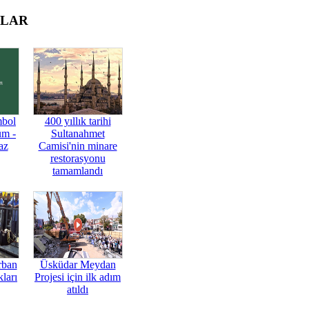
OLAR
mbol
400 yıllık tarihi
üm -
Sultanahmet
az
Camisi'nin minare
restorasyonu
tamamlandı
rban
Üsküdar Meydan
ları
Projesi için ilk adım
atıldı