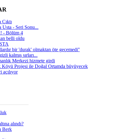
AR
 Çıktı
 Usta - Seri Sonu...
a! - Bölüm 4
n belli oldu
 USTA
lardır bir 'durak' olmaktan öte geçemedi''
zli kalmış sırları...
manlık Merkezi hizmete girdi
 Köyü Projesi ile Doğal Ortamda büyüyecek
i açılıyor
zluk
tına alındı?
ı Berk