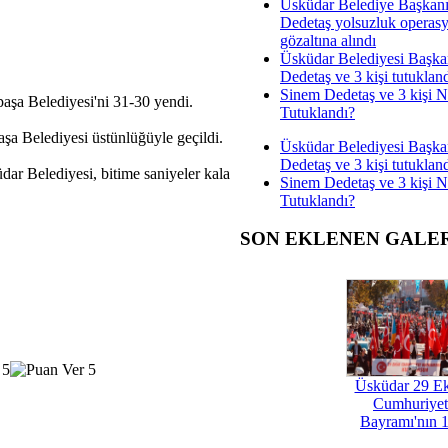
Üsküdar Belediye Başkan
Dedetaş yolsuzluk operas
gözaltına alındı
Üsküdar Belediyesi Başka
Dedetaş ve 3 kişi tutuklan
Sinem Dedetaş ve 3 kişi 
aşa Belediyesi'ni 31-30 yendi.
Tutuklandı?
a Belediyesi üstünlüğüyle geçildi.
Üsküdar Belediyesi Başka
Dedetaş ve 3 kişi tutuklan
ar Belediyesi, bitime saniyeler kala
Sinem Dedetaş ve 3 kişi 
Tutuklandı?
SON EKLENEN GALE
Üsküdar 29 E
Cumhuriyet
Bayramı'nın 1