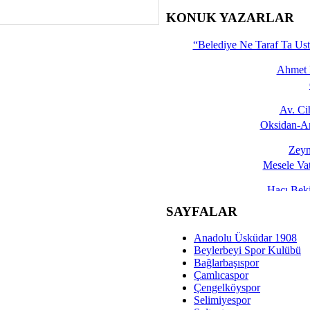
İşte 
KONUK YAZARLAR
Yalçın
“Belediye Ne Taraf Ta Ust
Ahmet 
Av. C
Oksidan-An
Zeyn
Mesele Vat
Hacı Be
Okullarda M
SAYFALAR
Mesu
Anadolu Üsküdar 1908
Dünya Fani, Ama Kısa
Beylerbeyi Spor Kulübü
Bağlarbaşıspor
Sav
Çamlıcaspor
Hukukun Adale
Çengelköyspor
Selimiyespor