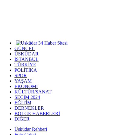
GÜNCEL
ÜSKÜDAR
İSTANBUL
TÜRKİYE
POLİTİKA
SPOR
YAŞAM
EKONOMİ
KÜLTÜR/SANAT
SEÇİM 2024
EĞİTİM
DERNEKLER
BÖLGE HABERLERİ
DİĞER
Üsküdar Rehberi
Foto Galeri