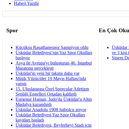
Haberi Yazdir
Spor
En Çok Oku
Küçüksu Rasathanespor Şampiyon oldu
Üsküdar 
Üsküdar Belediyesi’nin Yaz Spor Okulları
ve 3 kişi 
başlıyor
Sinem De
Asya ile Avrupa'yı buluşturan 46. İstanbul
Maratonu gerçekleşti
Üsküdar'ın yeni bir takımı daha var
Minik Yüzücüler 19 Mayıs Haftası'nda
yarıştı
15. Uluslararası Özel Sporcular Atletizm
Şenliği Engelleri Ortadan kaldırdı
Esmenur Haman, Judo'da Üsküdar'a Altın
Madalya kazandırdı
Üsküdar Anadolu 1908 futbolcu arıyor
Üsküdar Belediyesi Yaz Spor Okulları
kayıtları başladı
Üsküdar Belediyesi, Beylerbeyi Stadı için