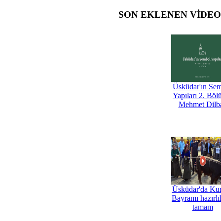
SON EKLENEN VİDE
Üsküdar'ın Se
Yapıları 2. Böl
Mehmet Dilb
Üsküdar'da Ku
Bayramı hazırlık
tamam