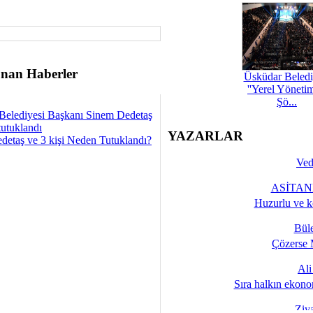
nan Haberler
Üsküdar Beledi
''Yerel Yöneti
Şö...
Belediyesi Başkanı Sinem Dedetaş
tutuklandı
YAZARLAR
detaş ve 3 kişi Neden Tutuklandı?
Ved
ASİTANE
Huzurlu ve k
Bül
Çözerse 
Al
Sıra halkın ekono
Ziy