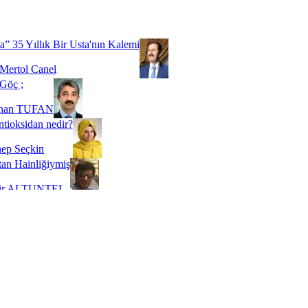
Biz buyuz...
 SOYSEVİNÇ
a” 35 Yıllık Bir Usta'nın Kalemi
Mertol Canel
Göç ;
ihan TUFAN
tioksidan nedir?
ep Seçkin
an Hainliğiymiş
kir ALTUNTEL
adde Bağımlılığı
t Kaymakçı
 Bir Süre De Olsa Burdayız
aş ŞENEL
ti Kalmadı Üstadım!