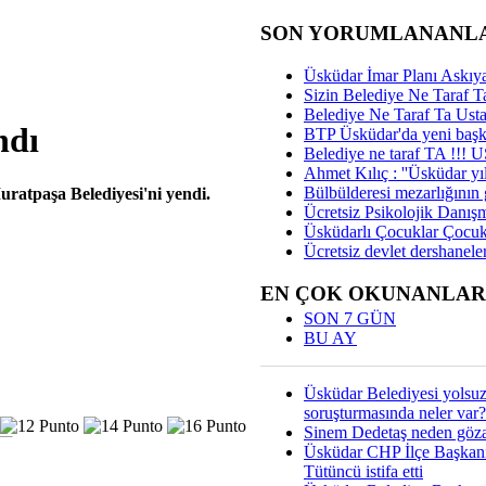
SON YORUMLANANL
Üsküdar İmar Planı Askıya
Sizin Belediye Ne Taraf Ta
Belediye Ne Taraf Ta Ust
ndı
BTP Üsküdar'da yeni başka
Belediye ne taraf TA !!!
Ahmet Kılıç : ''Üsküdar yıl
Bülbülderesi mezarlığının gi
ratpaşa Belediyesi'ni yendi.
Ücretsiz Psikolojik Danış
Üsküdarlı Çocuklar Çocuk
Ücretsiz devlet dershaneler
EN ÇOK OKUNANLAR
SON 7 GÜN
BU AY
Üsküdar Belediyesi yolsu
soruşturmasında neler var?
Sinem Dedetaş neden gözal
Üsküdar CHP İlçe Başkan
Tütüncü istifa etti