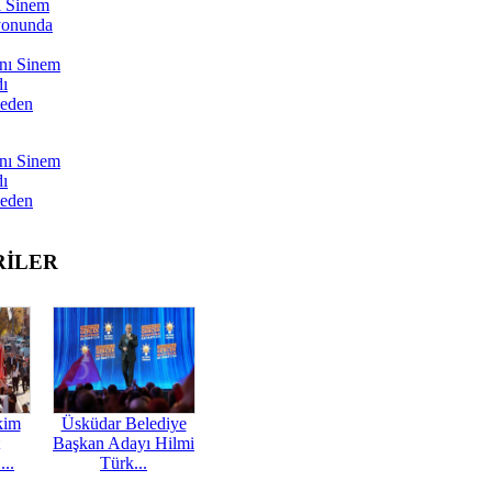
ı Sinem
yonunda
nı Sinem
dı
Neden
nı Sinem
dı
Neden
RİLER
kim
Üsküdar Belediye
Başkan Adayı Hilmi
...
Türk...