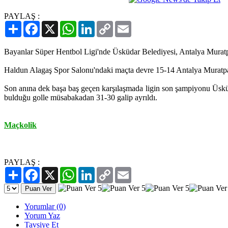
PAYLAŞ :
Paylaş
Facebook
X
WhatsApp
LinkedIn
Copy
Email
Link
Bayanlar Süper Hentbol Ligi'nde Üsküdar Belediyesi, Antalya Muratp
Haldun Alagaş Spor Salonu'ndaki maçta devre 15-14 Antalya Muratpaş
Son anına dek başa baş geçen karşılaşmada ligin son şampiyonu Üsküd
bulduğu golle müsabakadan 31-30 galip ayrıldı.
Maçkolik
PAYLAŞ :
Paylaş
Facebook
X
WhatsApp
LinkedIn
Copy
Email
Link
Yorumlar (0)
Yorum Yaz
Tavsiye Et