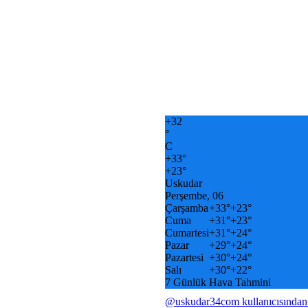
+
32
°
C
+
33°
+
23°
Uskudar
Perşembe, 06
Çarşamba
+
33°
+
23°
Cuma
+
31°
+
23°
Cumartesi
+
31°
+
24°
Pazar
+
29°
+
24°
Pazartesi
+
30°
+
24°
Salı
+
30°
+
22°
7 Günlük Hava Tahmini
@uskudar34com kullanıcısından