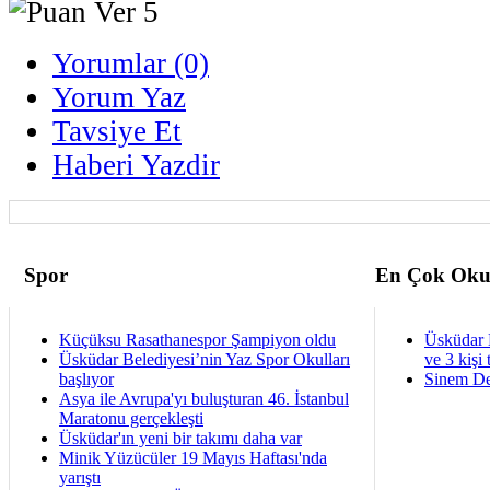
Yorumlar (0)
Yorum Yaz
Tavsiye Et
Haberi Yazdir
Spor
En Çok Oku
Küçüksu Rasathanespor Şampiyon oldu
Üsküdar 
Üsküdar Belediyesi’nin Yaz Spor Okulları
ve 3 kişi 
başlıyor
Sinem De
Asya ile Avrupa'yı buluşturan 46. İstanbul
Maratonu gerçekleşti
Üsküdar'ın yeni bir takımı daha var
Minik Yüzücüler 19 Mayıs Haftası'nda
yarıştı