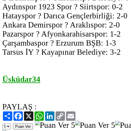
Aydınspor 1923 Spor ? Siirtspor: 0-2
Hatayspor ? Darıca Gençlerbirliği: 2-0
Ankara Demirspor ? Araklıspor: 2-0
Pazarspor ? Afyonkarahisarspor: 1-2
Çarşambaspor ? Erzurum BŞB: 1-3
Tarsus İY ? Kayapınar Belediye: 3-2
Üsküdar34
PAYLAŞ :
Paylaş
Facebook
X
WhatsApp
LinkedIn
Copy
Email
Link