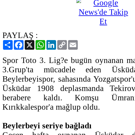
PAYLAŞ :
Paylaş
Facebook
X
WhatsApp
LinkedIn
Copy
Email
Link
Spor Toto 3. Lig?e bugün oynanan maç
3.Grup'ta mücadele eden Üsküdar
Beylerbeyispor, sahasında Yozgatspor
Üsküdar 1908 deplasmanda Tekirov
berabere kaldı. Komşu Ümrani
Kırıkkalespor'a mağlup oldu.
Beylerbeyi seriye bağladı
Geçen hafta oynanan Üsküdar de