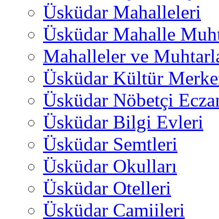
Üsküdar Mahalleleri
Üsküdar Mahalle Muht
Mahalleler ve Muhtarl
Üsküdar Kültür Merkez
Üsküdar Nöbetçi Ecza
Üsküdar Bilgi Evleri
Üsküdar Semtleri
Üsküdar Okulları
Üsküdar Otelleri
Üsküdar Camiileri