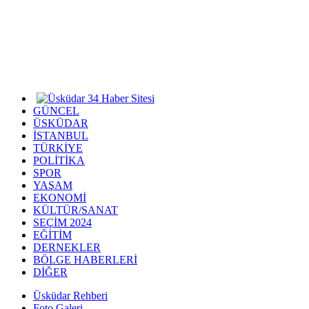
GÜNCEL
ÜSKÜDAR
İSTANBUL
TÜRKİYE
POLİTİKA
SPOR
YAŞAM
EKONOMİ
KÜLTÜR/SANAT
SEÇİM 2024
EĞİTİM
DERNEKLER
BÖLGE HABERLERİ
DİĞER
Üsküdar Rehberi
Foto Galeri