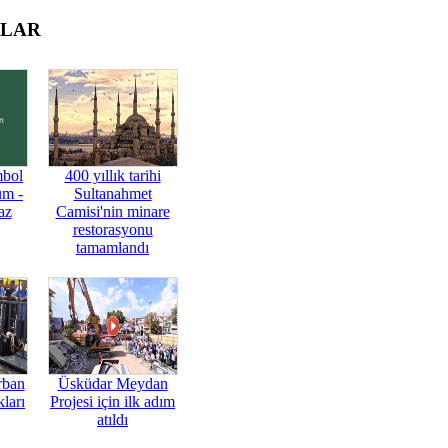
OLAR
mbol
400 yıllık tarihi
üm -
Sultanahmet
az
Camisi'nin minare
restorasyonu
tamamlandı
rban
Üsküdar Meydan
ları
Projesi için ilk adım
atıldı