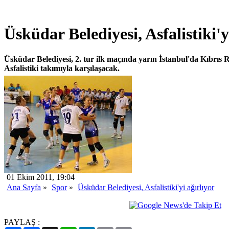
Üsküdar Belediyesi, Asfalistiki'y
Üsküdar Belediyesi, 2. tur ilk maçında yarın İstanbul'da Kıbrıs R
Asfalistiki takımıyla karşılaşacak.
01 Ekim 2011, 19:04
Ana Sayfa
»
Spor
»
Üsküdar Belediyesi, Asfalistiki'yi ağırlıyor
PAYLAŞ :