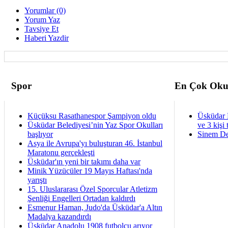
Yorumlar (0)
Yorum Yaz
Tavsiye Et
Haberi Yazdir
Spor
En Çok Oku
Küçüksu Rasathanespor Şampiyon oldu
Üsküdar 
Üsküdar Belediyesi’nin Yaz Spor Okulları
ve 3 kişi 
başlıyor
Sinem De
Asya ile Avrupa'yı buluşturan 46. İstanbul
Maratonu gerçekleşti
Üsküdar'ın yeni bir takımı daha var
Minik Yüzücüler 19 Mayıs Haftası'nda
yarıştı
15. Uluslararası Özel Sporcular Atletizm
Şenliği Engelleri Ortadan kaldırdı
Esmenur Haman, Judo'da Üsküdar'a Altın
Madalya kazandırdı
Üsküdar Anadolu 1908 futbolcu arıyor