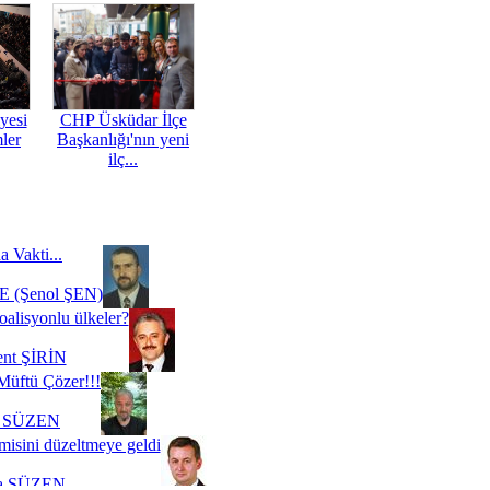
yesi
CHP Üsküdar İlçe
mler
Başkanlığı'nın yeni
ilç...
a Vakti...
 (Şenol ŞEN)
oalisyonlu ülkeler?
ent ŞİRİN
Müftü Çözer!!!
i SÜZEN
misini düzeltmeye geldi
a SÜZEN