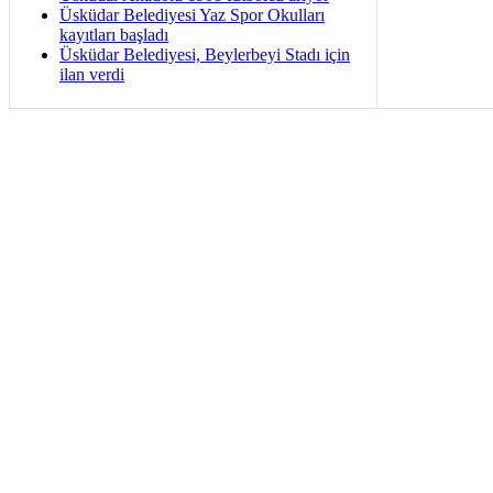
Üsküdar Belediyesi Yaz Spor Okulları
kayıtları başladı
Üsküdar Belediyesi, Beylerbeyi Stadı için
ilan verdi