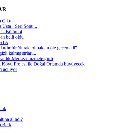
AR
 Çıktı
 Usta - Seri Sonu...
a! - Bölüm 4
n belli oldu
 USTA
lardır bir 'durak' olmaktan öte geçemedi''
zli kalmış sırları...
manlık Merkezi hizmete girdi
 Köyü Projesi ile Doğal Ortamda büyüyecek
i açılıyor
zluk
tına alındı?
ı Berk