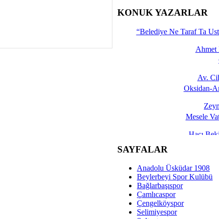
İşte 
KONUK YAZARLAR
Yalçın
“Belediye Ne Taraf Ta Ust
Ahmet 
Av. C
Oksidan-An
Zeyn
Mesele Vat
Hacı Be
Okullarda M
SAYFALAR
Mesu
Anadolu Üsküdar 1908
Dünya Fani, Ama Kısa
Beylerbeyi Spor Kulübü
Bağlarbaşıspor
Sav
Çamlıcaspor
Hukukun Adale
Çengelköyspor
Selimiyespor