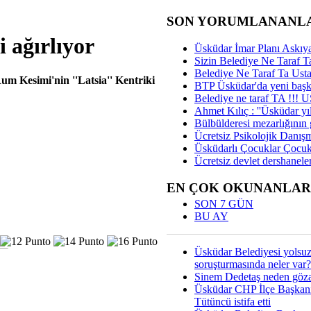
SON YORUMLANANL
i ağırlıyor
Üsküdar İmar Planı Askıya
Sizin Belediye Ne Taraf Ta
Belediye Ne Taraf Ta Ust
um Kesimi'nin ''Latsia'' Kentriki
BTP Üsküdar'da yeni başka
Belediye ne taraf TA !!!
Ahmet Kılıç : ''Üsküdar yıl
Bülbülderesi mezarlığının gi
Ücretsiz Psikolojik Danış
Üsküdarlı Çocuklar Çocuk
Ücretsiz devlet dershaneler
EN ÇOK OKUNANLAR
SON 7 GÜN
BU AY
Üsküdar Belediyesi yolsu
soruşturmasında neler var?
Sinem Dedetaş neden gözal
Üsküdar CHP İlçe Başkan
Tütüncü istifa etti