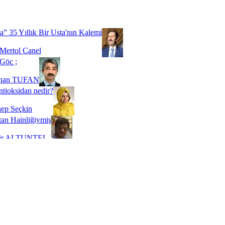
Biz buyuz...
 SOYSEVİNÇ
a” 35 Yıllık Bir Usta'nın Kalemi
Mertol Canel
Göç ;
ihan TUFAN
tioksidan nedir?
ep Seçkin
an Hainliğiymiş
kir ALTUNTEL
adde Bağımlılığı
t Kaymakçı
 Bir Süre De Olsa Burdayız
aş ŞENEL
ti Kalmadı Üstadım!