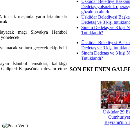
Üsküdar Belediye Başkan
Dedetaş yolsuzluk operas
gözaltına alındı
 tur ilk maçında yarın İstanbul'da
Üsküdar Belediyesi Başka
acak.
Dedetaş ve 3 kişi tutuklan
Sinem Dedetaş ve 3 kişi 
şlayacak maçı Slovakya Hentbol
Tutuklandı?
 yönetecek.
Üsküdar Belediyesi Başka
Dedetaş ve 3 kişi tutuklan
nanacak ve turu geçecek ekip belli
Sinem Dedetaş ve 3 kişi 
Tutuklandı?
n İstanbul temsilcisi, katıldığı
 Galipleri Kupası'ndan devam etme
SON EKLENEN GALE
Üsküdar 29 E
Cumhuriyet
Bayramı'nın 1