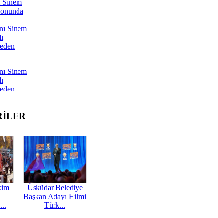
ı Sinem
yonunda
nı Sinem
dı
Neden
nı Sinem
dı
Neden
RİLER
kim
Üsküdar Belediye
Başkan Adayı Hilmi
...
Türk...