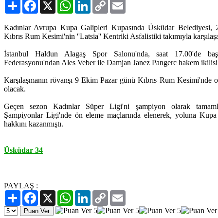
Paylaş
Facebook
X
WhatsApp
LinkedIn
Copy
Email
Link
Kadınlar Avrupa Kupa Galipleri Kupasında Üsküdar Belediyesi, 2.
Kıbrıs Rum Kesimi'nin ''Latsia'' Kentriki Asfalistiki takımıyla karşılaş
İstanbul Haldun Alagaş Spor Salonu'nda, saat 17.00'de ba
Federasyonu'ndan Ales Veber ile Damjan Janez Pangerc hakem ikilisi
Karşılaşmanın rövanşı 9 Ekim Pazar günü Kıbrıs Rum Kesimi'nde oy
olacak.
Geçen sezon Kadınlar Süper Ligi'ni şampiyon olarak tamamlaya
Şampiyonlar Ligi'nde ön eleme maçlarında elenerek, yoluna Kupa
hakkını kazanmıştı.
Üsküdar 34
PAYLAŞ :
Paylaş
Facebook
X
WhatsApp
LinkedIn
Copy
Email
Link