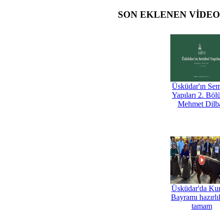
SON EKLENEN VİDE
Üsküdar'ın Se
Yapıları 2. Böl
Mehmet Dilb
Üsküdar'da Ku
Bayramı hazırlık
tamam