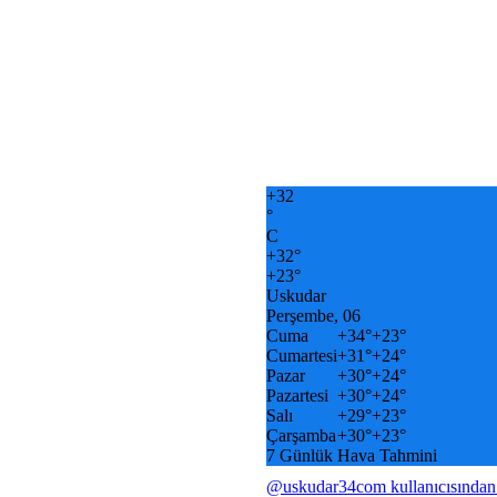
+
32
°
C
+
32°
+
23°
Uskudar
Perşembe, 06
Cuma
+
34°
+
23°
Cumartesi
+
31°
+
24°
Pazar
+
30°
+
24°
Pazartesi
+
30°
+
24°
Salı
+
29°
+
23°
Çarşamba
+
30°
+
23°
7 Günlük Hava Tahmini
@uskudar34com kullanıcısından