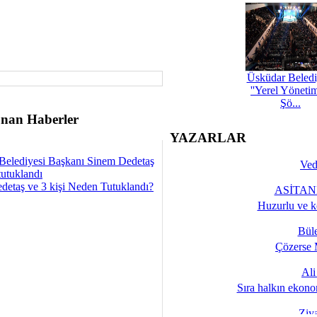
Üsküdar Beledi
''Yerel Yöneti
Şö...
nan Haberler
YAZARLAR
Belediyesi Başkanı Sinem Dedetaş
Ved
tutuklandı
detaş ve 3 kişi Neden Tutuklandı?
ASİTANE
Huzurlu ve k
Bül
Çözerse 
Al
Sıra halkın ekono
Ziy