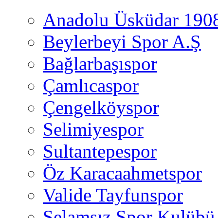
Anadolu Üsküdar 190
Beylerbeyi Spor A.Ş
Bağlarbaşıspor
Çamlıcaspor
Çengelköyspor
Selimiyespor
Sultantepespor
Öz Karacaahmetspor
Valide Tayfunspor
Selamsız Spor Kulübü