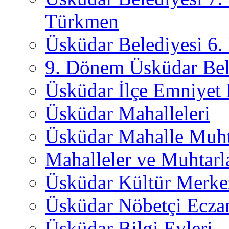
Türkmen
Üsküdar Belediyesi 6
9. Dönem Üsküdar Bel
Üsküdar İlçe Emniyet
Üsküdar Mahalleleri
Üsküdar Mahalle Muht
Mahalleler ve Muhtarl
Üsküdar Kültür Merkez
Üsküdar Nöbetçi Ecza
Üsküdar Bilgi Evleri