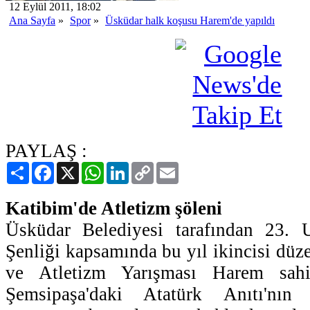
12 Eylül 2011, 18:02
Ana Sayfa
»
Spor
»
Üsküdar halk koşusu Harem'de yapıldı
PAYLAŞ :
Paylaş
Facebook
X
WhatsApp
LinkedIn
Copy
Email
Link
Katibim'de Atletizm şöleni
Üsküdar Belediyesi tarafından 23. U
Şenliği kapsamında bu yıl ikincisi dü
ve Atletizm Yarışması Harem sahi
Şemsipaşa'daki Atatürk Anıtı'nın