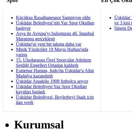
Spor
En Çok Oku
Küçüksu Rasathanespor Şampiyon oldu
Üsküdar 
Üsküdar Belediyesi’nin Yaz Spor Okulları
ve 3 kişi 
başlıyor
Sinem De
Asya ile Avrupa'yı buluşturan 46. İstanbul
Maratonu gerçekleşti
Üsküdar'ın yeni bir takımı daha var
Minik Yüzücüler 19 Mayıs Haftası'nda
yarıştı
15. Uluslararası Özel Sporcular Atletizm
Şenliği Engelleri Ortadan kaldırdı
Esmenur Haman, Judo'da Üsküdar'a Altın
Madalya kazandırdı
Üsküdar Anadolu 1908 futbolcu arıyor
Üsküdar Belediyesi Yaz Spor Okulları
kayıtları başladı
Üsküdar Belediyesi, Beylerbeyi Stadı için
ilan verdi
Kurumsal