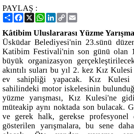
PAYLAŞ :
Paylaş
Facebook
X
WhatsApp
LinkedIn
Copy
Email
Link
Kâtibim Uluslararası Yüzme Yarışma
Üsküdar Belediyesi'nin 23.sünü düzen
Katibim Festivali'nin son günü olan 
büyük organizasyon gerçekleştirilece
akıntılı suları bu yıl 2. kez Kız Kule
ev sahipliği yapacak. Kız Kulesi 
sahilindeki motor iskelesinin bulundu
yüzme yarışması, Kız Kulesi'ne gid
müteakip aynı noktada son bulacak. Ge
ve gerek halk, gerekse profesyonel
gösterilen yarışmalara, bu sene dah