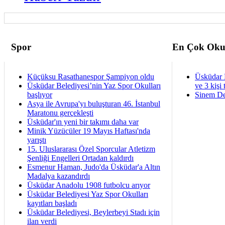
Spor
En Çok Oku
Küçüksu Rasathanespor Şampiyon oldu
Üsküdar 
Üsküdar Belediyesi’nin Yaz Spor Okulları
ve 3 kişi 
başlıyor
Sinem De
Asya ile Avrupa'yı buluşturan 46. İstanbul
Maratonu gerçekleşti
Üsküdar'ın yeni bir takımı daha var
Minik Yüzücüler 19 Mayıs Haftası'nda
yarıştı
15. Uluslararası Özel Sporcular Atletizm
Şenliği Engelleri Ortadan kaldırdı
Esmenur Haman, Judo'da Üsküdar'a Altın
Madalya kazandırdı
Üsküdar Anadolu 1908 futbolcu arıyor
Üsküdar Belediyesi Yaz Spor Okulları
kayıtları başladı
Üsküdar Belediyesi, Beylerbeyi Stadı için
ilan verdi