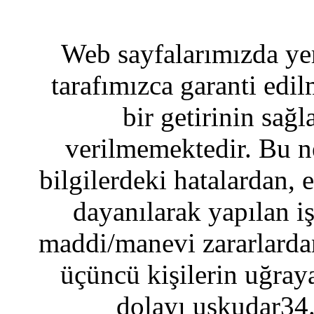
Web sayfalarımızda yer
tarafımızca garanti edil
bir getirinin sağ
verilmemektedir. Bu n
bilgilerdeki hatalardan, 
dayanılarak yapılan i
maddi/manevi zararlardan
üçüncü kişilerin uğraya
dolayı uskudar34