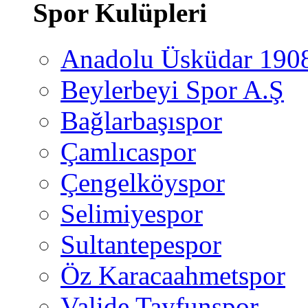
Spor Kulüpleri
Anadolu Üsküdar 190
Beylerbeyi Spor A.Ş
Bağlarbaşıspor
Çamlıcaspor
Çengelköyspor
Selimiyespor
Sultantepespor
Öz Karacaahmetspor
Valide Tayfunspor