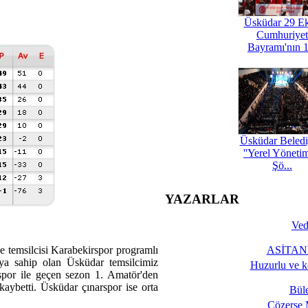
Üsküdar 29 E
Cumhuriyet
Bayramı'nın 1
Üsküdar Beledi
''Yerel Yöneti
Şö...
YAZARLAR
Ved
e temsilcisi Karabekirspor programlı
ASİTANE
ya sahip olan Üsküdar temsilcimiz
Huzurlu ve k
ahspor ile geçen sezon 1. Amatör'den
aybetti. Üsküdar çınarspor ise orta
Bül
Çözerse 