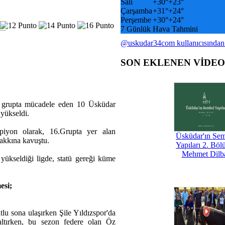
Salı
+
30°
+
23°
Çarşamba
+
31°
+
24°
Perşembe
+
30°
+
24°
7 Günlük Hava Tahmini
@uskudar34com kullanıcısından
SON EKLENEN VİDE
ı grupta mücadele eden 10 Üsküdar
yükseldi.
piyon olarak, 16.Grupta yer alan
Üsküdar'ın Se
akkına kavuştu.
Yapıları 2. Böl
Mehmet Dilb
 yükseldiği ligde, statü gereği küme
esi;
lu sona ulaşırken Şile Yıldızspor'da
zaltırken, bu sezon federe olan Öz