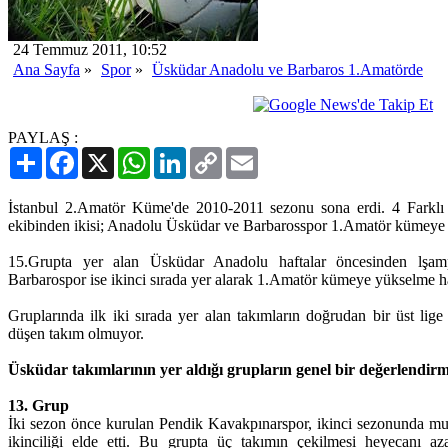
24 Temmuz 2011, 10:52
Ana Sayfa
»
Spor
»
Üsküdar Anadolu ve Barbaros 1.Amatörde
PAYLAŞ :
Paylaş
Facebook
X
WhatsApp
LinkedIn
Copy
Email
Link
İstanbul 2.Amatör Küme'de 2010-2011 sezonu sona erdi. 4 Farkl
ekibinden ikisi; Anadolu Üsküdar ve Barbarosspor 1.Amatör kümeye 
15.Grupta yer alan Üsküdar Anadolu haftalar öncesinden lşam
Barbarospor ise ikinci sırada yer alarak 1.Amatör kümeye yükselme h
Gruplarında ilk iki sırada yer alan takımların doğrudan bir üst lige
düşen takım olmuyor.
Üsküdar takımlarının yer aldığı grupların genel bir değerlendirm
13. Grup
İki sezon önce kurulan Pendik Kavakpınarspor, ikinci sezonunda mut
ikinciliği elde etti. Bu grupta üç takımın çekilmesi heyecanı a