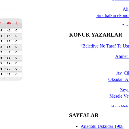
Al
Sıra halkın ekono
Ziy
İşte 
KONUK YAZARLAR
Yalçın
“Belediye Ne Taraf Ta Ust
Ahmet 
Av. C
Oksidan-An
Zeyn
Mesele Vat
Hacı Be
Okullarda M
SAYFALAR
Mesu
Anadolu Üsküdar 1908