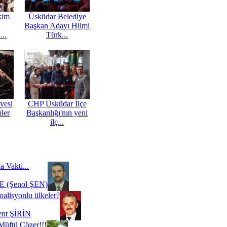
kim
Üsküdar Belediye
Başkan Adayı Hilmi
...
Türk...
yesi
CHP Üsküdar İlçe
mler
Başkanlığı'nın yeni
ilç...
a Vakti...
 (Şenol ŞEN)
oalisyonlu ülkeler?
ent ŞİRİN
Müftü Çözer!!!