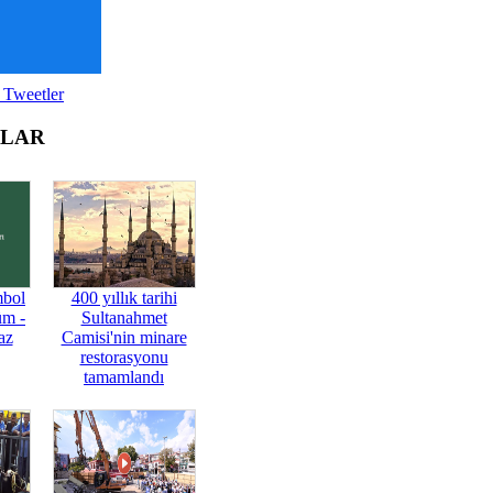
 Tweetler
OLAR
mbol
400 yıllık tarihi
üm -
Sultanahmet
az
Camisi'nin minare
restorasyonu
tamamlandı