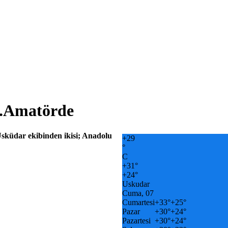
1.Amatörde
Üsküdar ekibinden ikisi; Anadolu
+
29
°
C
+
31°
+
24°
Uskudar
Cuma, 07
Cumartesi
+
33°
+
25°
Pazar
+
30°
+
24°
Pazartesi
+
30°
+
24°