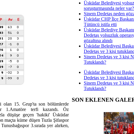
Üsküdar Belediyesi yolsu
soruşturmasında neler var?
Sinem Dedetaş neden gözal
Üsküdar CHP İlçe Başkan
Tütüncü istifa etti
Üsküdar Belediye Başkan
Dedetaş yolsuzluk operas
gözaltına alındı
Üsküdar Belediyesi Başka
Dedetaş ve 3 kişi tutuklan
Sinem Dedetaş ve 3 kişi 
Tutuklandı?
Üsküdar Belediyesi Başka
Dedetaş ve 3 kişi tutuklan
Sinem Dedetaş ve 3 kişi 
Tutuklandı?
SON EKLENEN GALE
ri olan 15. Grup'ta son bölümlerde
or 1.Amatöre terfi kazandı. Öz
la düşüşe geçen 'hakiki' Üsküdar
 son maçta küme düşen Tuzla Şifaspor
 Tunusbağıspor 3.sırada yer alırken,