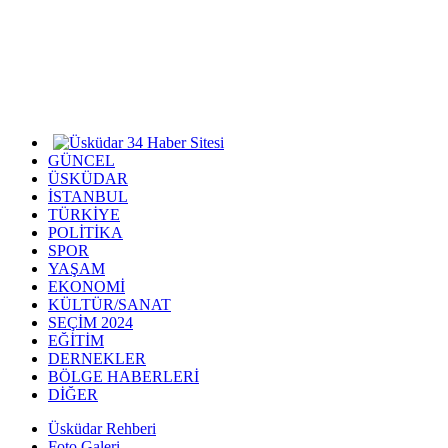
GÜNCEL
ÜSKÜDAR
İSTANBUL
TÜRKİYE
POLİTİKA
SPOR
YAŞAM
EKONOMİ
KÜLTÜR/SANAT
SEÇİM 2024
EĞİTİM
DERNEKLER
BÖLGE HABERLERİ
DİĞER
Üsküdar Rehberi
Foto Galeri