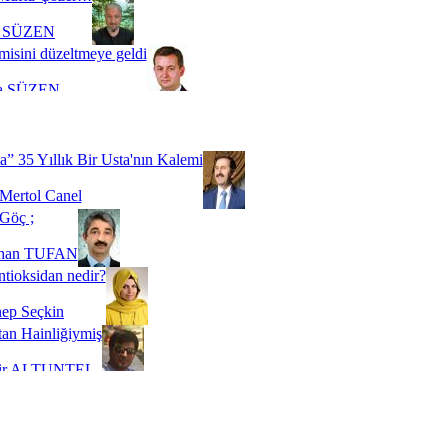
i SÜZEN
misini düzeltmeye geldi
a SÜZEN
Biz buyuz...
 SOYSEVİNÇ
a” 35 Yıllık Bir Usta'nın Kalemi
Mertol Canel
Göç ;
ihan TUFAN
tioksidan nedir?
ep Seçkin
an Hainliğiymiş
kir ALTUNTEL
adde Bağımlılığı
t Kaymakçı