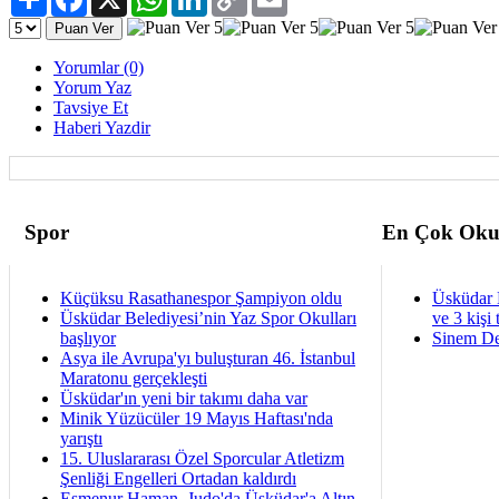
Link
Yorumlar (0)
Yorum Yaz
Tavsiye Et
Haberi Yazdir
Spor
En Çok Oku
Küçüksu Rasathanespor Şampiyon oldu
Üsküdar 
Üsküdar Belediyesi’nin Yaz Spor Okulları
ve 3 kişi 
başlıyor
Sinem De
Asya ile Avrupa'yı buluşturan 46. İstanbul
Maratonu gerçekleşti
Üsküdar'ın yeni bir takımı daha var
Minik Yüzücüler 19 Mayıs Haftası'nda
yarıştı
15. Uluslararası Özel Sporcular Atletizm
Şenliği Engelleri Ortadan kaldırdı
Esmenur Haman, Judo'da Üsküdar'a Altın