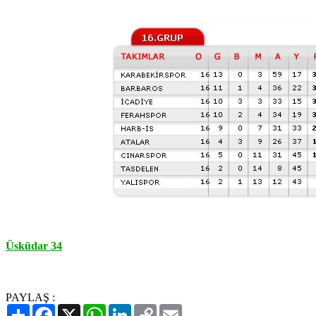
Üsküdar 34
PAYLAŞ :
Paylaş
Facebook
X
WhatsApp
LinkedIn
Copy
Email