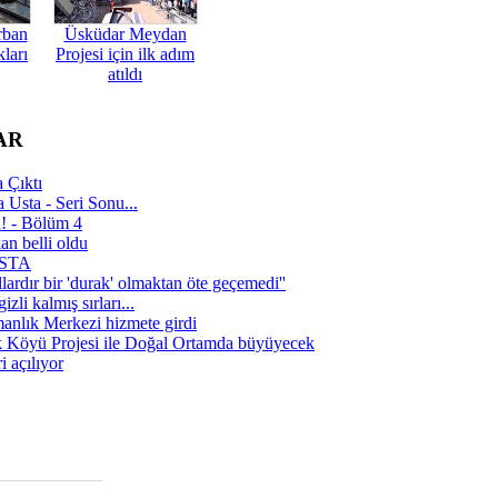
rban
Üsküdar Meydan
ları
Projesi için ilk adım
atıldı
AR
 Çıktı
 Usta - Seri Sonu...
a! - Bölüm 4
n belli oldu
 USTA
lardır bir 'durak' olmaktan öte geçemedi''
zli kalmış sırları...
manlık Merkezi hizmete girdi
 Köyü Projesi ile Doğal Ortamda büyüyecek
i açılıyor