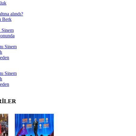
zluk
tına alındı?
ı Berk
ı Sinem
yonunda
nı Sinem
dı
Neden
nı Sinem
dı
Neden
RİLER