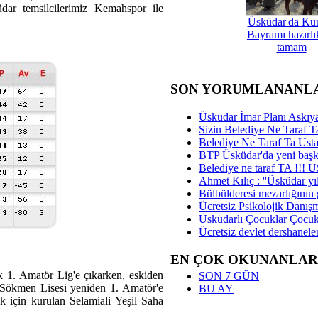
ar temsilcilerimiz Kemahspor ile
Üsküdar'da Ku
Bayramı hazırlık
tamam
SON YORUMLANANL
Üsküdar İmar Planı Askıya
Sizin Belediye Ne Taraf Ta
Belediye Ne Taraf Ta Ust
BTP Üsküdar'da yeni başka
Belediye ne taraf TA !!!
Ahmet Kılıç : ''Üsküdar yıl
Bülbülderesi mezarlığının gi
Ücretsiz Psikolojik Danış
Üsküdarlı Çocuklar Çocuk
Ücretsiz devlet dershaneler
EN ÇOK OKUNANLAR
k 1. Amatör Lig'e çıkarken, eskiden
SON 7 GÜN
 Sökmen Lisesi yeniden 1. Amatör'e
BU AY
k için kurulan Selamiali Yeşil Saha