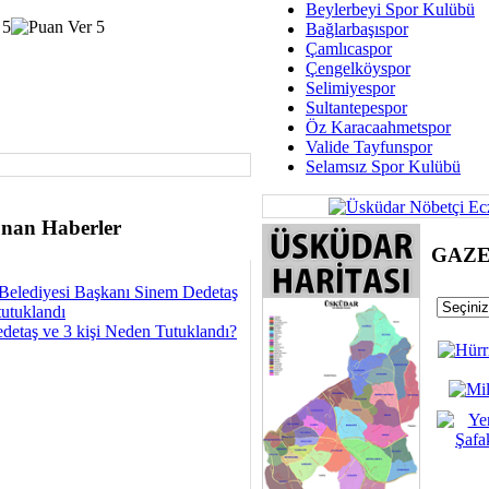
Dünya Fani, Ama Kısa
Beylerbeyi Spor Kulübü
Bağlarbaşıspor
Sav
Çamlıcaspor
Hukukun Adale
Çengelköyspor
Selimiyespor
Av. Ş
Sultantepespor
Öz Karacaahmetspor
İmar Sorunlarının Genel Ç
Valide Tayfunspor
Selamsız Spor Kulübü
Çet
Arakan Ner
nan Haberler
Hüsam
GAZ
Bayramın Mü
Belediyesi Başkanı Sinem Dedetaş
Es
tutuklandı
Ruhsal Yön
detaş ve 3 kişi Neden Tutuklandı?
Zülf
Üsküdar Kar
Mus