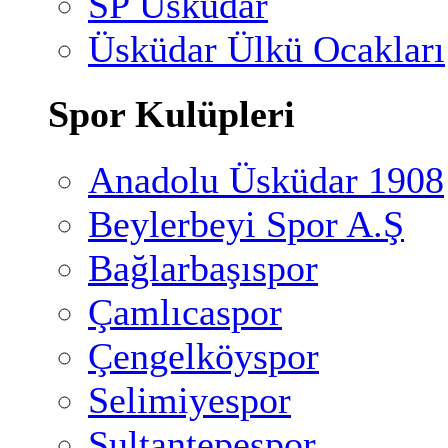
SP Üsküdar
Üsküdar Ülkü Ocakları
Spor Kulüpleri
Anadolu Üsküdar 1908
Beylerbeyi Spor A.Ş
Bağlarbaşıspor
Çamlıcaspor
Çengelköyspor
Selimiyespor
Sultantepespor