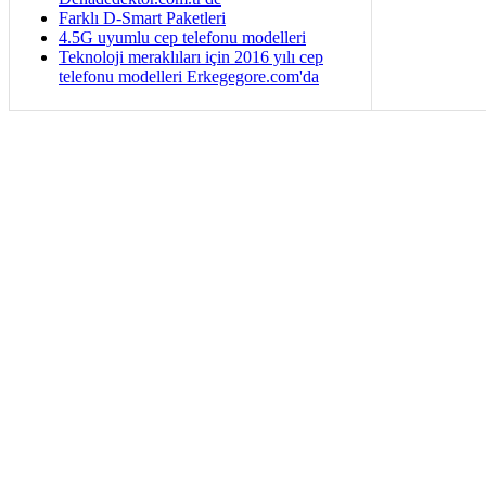
Farklı D-Smart Paketleri
4.5G uyumlu cep telefonu modelleri
Teknoloji meraklıları için 2016 yılı cep
telefonu modelleri Erkegegore.com'da