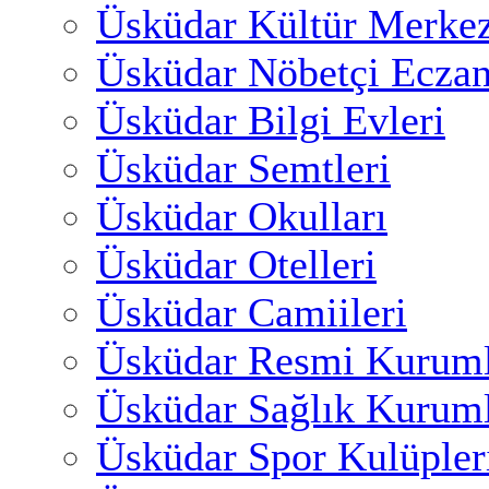
Üsküdar Kültür Merkez
Üsküdar Nöbetçi Eczan
Üsküdar Bilgi Evleri
Üsküdar Semtleri
Üsküdar Okulları
Üsküdar Otelleri
Üsküdar Camiileri
Üsküdar Resmi Kuruml
Üsküdar Sağlık Kuruml
Üsküdar Spor Kulüpler