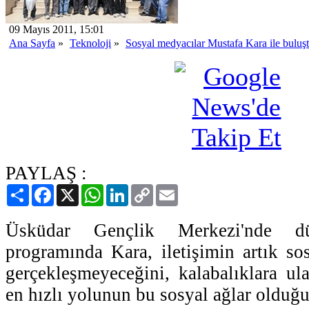
09 Mayıs 2011, 15:01
Ana Sayfa
»
Teknoloji
»
Sosyal medyacılar Mustafa Kara ile buluş
PAYLAŞ :
Paylaş
Facebook
X
WhatsApp
LinkedIn
Copy
Email
Link
Üsküdar Gençlik Merkezi'nde dü
programında Kara, iletişimin artık s
gerçekleşmeyeceğini, kalabalıklara ul
en hızlı yolunun bu sosyal ağlar olduğun