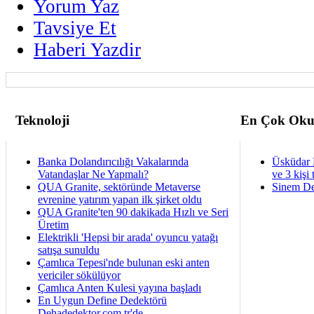
Yorum Yaz
Tavsiye Et
Haberi Yazdir
Teknoloji
En Çok Oku
Banka Dolandırıcılığı Vakalarında
Üsküdar 
Vatandaşlar Ne Yapmalı?
ve 3 kişi 
QUA Granite, sektöründe Metaverse
Sinem De
evrenine yatırım yapan ilk şirket oldu
QUA Granite'ten 90 dakikada Hızlı ve Seri
Üretim
Elektrikli 'Hepsi bir arada' oyuncu yatağı
satışa sunuldu
Çamlıca Tepesi'nde bulunan eski anten
vericiler sökülüyor
Çamlıca Anten Kulesi yayına başladı
En Uygun Define Dedektörü
Dehadedektor.com.tr'de