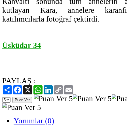
Kahvaltı sonunda tüm annelerin 
kutlayan Kara, annelere karanf
katılımcılarla fotoğraf çektirdi.
Üsküdar 34
PAYLAŞ :
Paylaş
Facebook
X
WhatsApp
LinkedIn
Copy
Email
Link
Yorumlar (0)