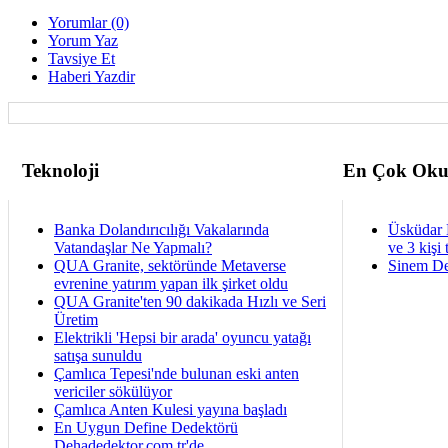
Yorumlar (0)
Yorum Yaz
Tavsiye Et
Haberi Yazdir
Teknoloji
En Çok Oku
Banka Dolandırıcılığı Vakalarında
Üsküdar 
Vatandaşlar Ne Yapmalı?
ve 3 kişi 
QUA Granite, sektöründe Metaverse
Sinem De
evrenine yatırım yapan ilk şirket oldu
QUA Granite'ten 90 dakikada Hızlı ve Seri
Üretim
Elektrikli 'Hepsi bir arada' oyuncu yatağı
satışa sunuldu
Çamlıca Tepesi'nde bulunan eski anten
vericiler sökülüyor
Çamlıca Anten Kulesi yayına başladı
En Uygun Define Dedektörü
Dehadedektor.com.tr'de