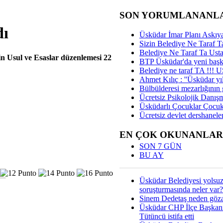
SON YORUMLANANL
dı
Üsküdar İmar Planı Askıya
Sizin Belediye Ne Taraf Ta
Belediye Ne Taraf Ta Ust
in Usul ve Esaslar düzenlemesi 22
BTP Üsküdar'da yeni başka
Belediye ne taraf TA !!!
Ahmet Kılıç : ''Üsküdar yıl
Bülbülderesi mezarlığının gi
Ücretsiz Psikolojik Danış
Üsküdarlı Çocuklar Çocuk
Ücretsiz devlet dershaneler
EN ÇOK OKUNANLAR
SON 7 GÜN
BU AY
Üsküdar Belediyesi yolsu
soruşturmasında neler var?
Sinem Dedetaş neden gözal
Üsküdar CHP İlçe Başkan
Tütüncü istifa etti