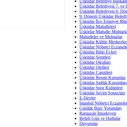
Av. Ş
Üsküdar Belediye Başkanl
Üsküdar Belediyesi 7. ve
İmar Sorunlarının Genel Ç
Üsküdar Belediyesi 6. Dö
9. Dönem Üsküdar Belediy
Çet
Üsküdar İlçe Emniyet Mü
Arakan Ner
Üsküdar Mahalleleri
Üsküdar Mahalle Muhtarla
Hüsam
Mahalleler ve Muhtarlar
Bayramın Mü
Üsküdar Kültür Merkezler
Üsküdar Nöbetçi Eczanele
Es
Üsküdar Bilgi Evleri
Ruhsal Yön
Üsküdar Semtleri
Üsküdar Okulları
Zülf
Üsküdar Otelleri
Üsküdar Kar
Üsküdar Camiileri
Üsküdar Resmi Kurumlar
Mus
Üsküdar Sağlık Kurumları
Üsküdar Spor Kulüpleri
Üsküdar Seçim Sonuçları
E-Devlet
İstanbul Nöbetçi Eczanele
Günlük Burç Yorumları
Ramazan İmsakiyesi
Belirli Gün ve Haftalar
Duyurular