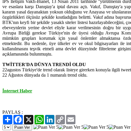
IPS İletişim Vakfı-Bianet, 13 Nisan 2011 tarihinde ''yürütmenin durd
ve esaslara karşı Danıştay'a iptal davası açtı. Vakıf, Danıştay'a y
kararın yasal dayanaktan yoksun olduğunu ve Anayasa ve uluslararas
özgürlükleri ölçüsüz şekilde kısıtladığını belirtti. Vakıf adına başv
BTK'nın keyfi bir şekilde yasaklı siteler listesi hazırlayabileceğini, ç
ebeveynlerin yerine devlet eliyle karar verilmesinin doğru bir uyg
Avrupa Birliği gerekse Türkiye'nin de üyesi olduğu Avrupa Komi
mümkün grupları korumak için yasal önlemler almaktansa özdene
etmektedir. Bu nedenle, üye ülkeler ev ve okul bilgisayarları ile int
kullanılmasını teşvik etmeli ama devlet düzeyinde filtreleme girişim
açıklamasında bulunmuştu.
TWİTTER'DA DÜNYA TRENDİ OLDU
22agustos Türkiye'de trend olarak listeye girerken konuyla ilgili tweet 
22 Ağustos dünyada da 1 numaralı trend oldu.
İnternet Haber
PAYLAŞ :
Paylaş
Facebook
X
WhatsApp
LinkedIn
Copy
Email
Link