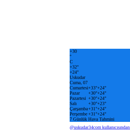
+
30
°
C
+
32°
+
24°
Uskudar
Cuma, 07
Cumartesi
+
33°
+
24°
Pazar
+
30°
+
24°
Pazartesi
+
30°
+
24°
Salı
+
30°
+
23°
Çarşamba
+
31°
+
24°
Perşembe
+
31°
+
24°
7 Günlük Hava Tahmini
@uskudar34com kullanıcısından