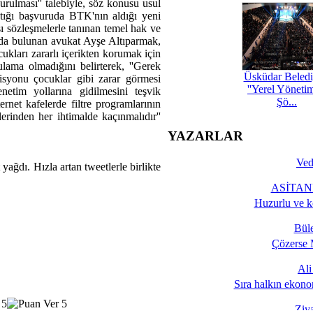
urulması'' talebiyle, söz konusu usul
aptığı başvuruda BTK'nın aldığı yeni
ı sözleşmelerle tanınan temel hak ve
uruda bulunan avukat Ayşe Altıparmak,
ocukları zararlı içerikten korumak için
ulama olmadığını belirterek, ''Gerek
Üsküdar Beledi
syonu çocuklar gibi zarar görmesi
''Yerel Yöneti
tim yollarına gidilmesini teşvik
Şö...
ernet kafelerde filtre programlarının
lerinden her ihtimalde kaçınmalıdır''
YAZARLAR
Ved
yağdı. Hızla artan tweetlerle birlikte
ASİTANE
Huzurlu ve k
Bül
Çözerse 
Al
Sıra halkın ekono
Ziy