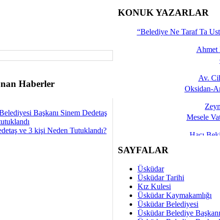
İşte 
KONUK YAZARLAR
Yalçın
“Belediye Ne Taraf Ta Ust
Ahmet 
Av. C
nan Haberler
Oksidan-An
Zeyn
Belediyesi Başkanı Sinem Dedetaş
Mesele Vat
tutuklandı
detaş ve 3 kişi Neden Tutuklandı?
Hacı Be
Okullarda M
SAYFALAR
Mesu
Üsküdar
Dünya Fani, Ama Kısa
Üsküdar Tarihi
Kız Kulesi
Sav
Üsküdar Kaymakamlığı
Hukukun Adale
Üsküdar Belediyesi
Üsküdar Belediye Başkan