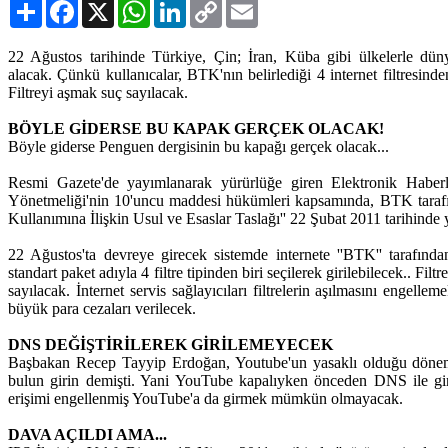
Paylaş
Facebook
X
WhatsApp
LinkedIn
Copy
Email
Link
22 Ağustos tarihinde Türkiye, Çin; İran, Küba gibi ülkelerle düny
alacak. Çünkü kullanıcalar, BTK'nın belirlediği 4 internet filtresind
Filtreyi aşmak suç sayılacak.
BÖYLE GİDERSE BU KAPAK GERÇEK OLACAK!
Böyle giderse Penguen dergisinin bu kapağı gerçek olacak...
Resmi Gazete'de yayımlanarak yürürlüğe giren Elektronik Haber
Yönetmeliği'nin 10'uncu maddesi hükümleri kapsamında, BTK tarafın
Kullanımına İlişkin Usul ve Esaslar Taslağı'' 22 Şubat 2011 tarihinde 
22 Ağustos'ta devreye girecek sistemde internete ''BTK'' tarafında
standart paket adıyla 4 filtre tipinden biri seçilerek girilebilecek.. F
sayılacak. İnternet servis sağlayıcıları filtrelerin aşılmasını engelle
büyük para cezaları verilecek.
DNS DEĞİŞTİRİLEREK GİRİLEMEYECEK
Başbakan Recep Tayyip Erdoğan, Youtube'un yasaklı olduğu dönem
bulun girin demişti. Yani YouTube kapalıyken önceden DNS ile gir
erişimi engellenmiş YouTube'a da girmek mümkün olmayacak.
DAVA AÇILDI AMA...