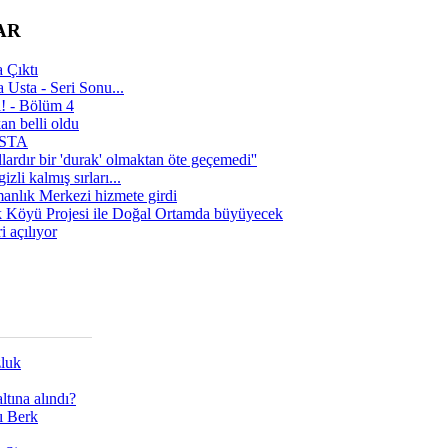
AR
 Çıktı
 Usta - Seri Sonu...
a! - Bölüm 4
n belli oldu
 USTA
lardır bir 'durak' olmaktan öte geçemedi''
zli kalmış sırları...
manlık Merkezi hizmete girdi
 Köyü Projesi ile Doğal Ortamda büyüyecek
i açılıyor
zluk
tına alındı?
ı Berk