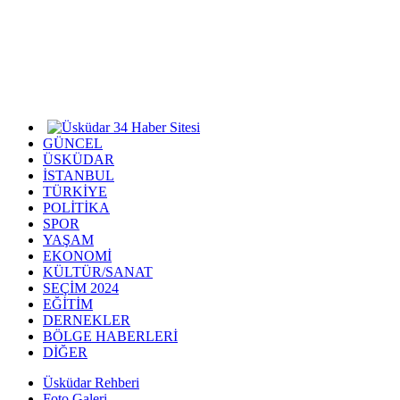
GÜNCEL
ÜSKÜDAR
İSTANBUL
TÜRKİYE
POLİTİKA
SPOR
YAŞAM
EKONOMİ
KÜLTÜR/SANAT
SEÇİM 2024
EĞİTİM
DERNEKLER
BÖLGE HABERLERİ
DİĞER
Üsküdar Rehberi
Foto Galeri