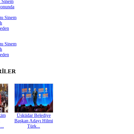
ı Sinem
yonunda
nı Sinem
dı
Neden
nı Sinem
dı
Neden
RİLER
kim
Üsküdar Belediye
Başkan Adayı Hilmi
...
Türk...