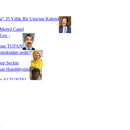
Biz buyuz...
 SOYSEVİNÇ
a” 35 Yıllık Bir Usta'nın Kalemi
Mertol Canel
Göç ;
ihan TUFAN
tioksidan nedir?
ep Seçkin
an Hainliğiymiş
kir ALTUNTEL
adde Bağımlılığı
t Kaymakçı
 Bir Süre De Olsa Burdayız
aş ŞENEL
ti Kalmadı Üstadım!
ı