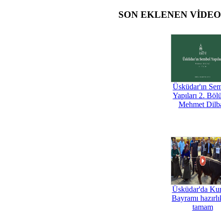
SON EKLENEN VİDE
Üsküdar'ın Se
Yapıları 2. Böl
Mehmet Dilb
Üsküdar'da Ku
Bayramı hazırlık
tamam