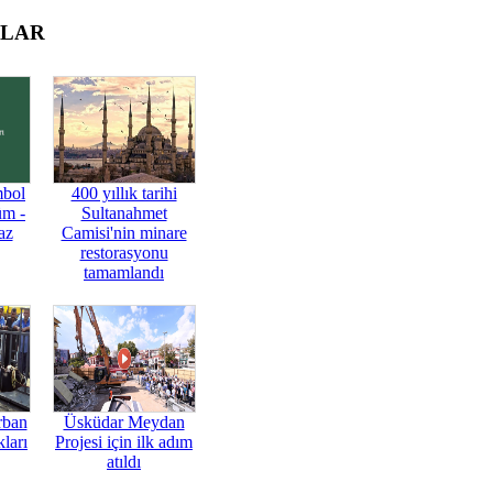
OLAR
mbol
400 yıllık tarihi
üm -
Sultanahmet
az
Camisi'nin minare
restorasyonu
tamamlandı
rban
Üsküdar Meydan
ları
Projesi için ilk adım
atıldı