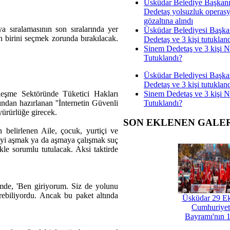
Üsküdar Belediye Başkan
Dedetaş yolsuzluk operas
gözaltına alındı
a sıralamasının son sıralarında yer
Üsküdar Belediyesi Başka
en birini seçmek zorunda bırakılacak.
Dedetaş ve 3 kişi tutuklan
Sinem Dedetaş ve 3 kişi 
Tutuklandı?
Üsküdar Belediyesi Başka
Dedetaş ve 3 kişi tutuklan
Sinem Dedetaş ve 3 kişi 
leşme Sektöründe Tüketici Hakları
Tutuklandı?
dan hazırlanan ''İnternetin Güvenli
yürürlüğe girecek.
SON EKLENEN GALE
n belirlenen Aile, çocuk, yurtiçi ve
iltreyi aşmak ya da aşmaya çalışmak suç
mekle sorumlu tutulacak. Aksi taktirde
de, 'Ben giriyorum. Siz de yolunu
ebiliyordu. Ancak bu paket altında
Üsküdar 29 E
Cumhuriyet
Bayramı'nın 1