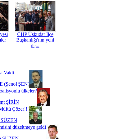
yesi
CHP Üsküdar İlçe
mler
Başkanlığı'nın yeni
ilç...
a Vakti...
 (Şenol ŞEN)
oalisyonlu ülkeler?
ent ŞİRİN
Müftü Çözer!!!
i SÜZEN
misini düzeltmeye geldi
a SÜZEN