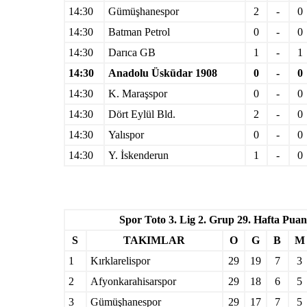
14:30
Gümüşhanespor
2
-
0
14:30
Batman Petrol
0
-
0
14:30
Darıca GB
1
-
1
14:30
Anadolu Üsküdar 1908
0
-
0
14:30
K. Maraşspor
0
-
0
14:30
Dört Eylül Bld.
2
-
0
14:30
Yalıspor
0
-
0
14:30
Y. İskenderun
1
-
0
Spor Toto 3. Lig 2. Grup 29. Hafta Pu
S
TAKIMLAR
O
G
B
M
1
Kırklarelispor
29
19
7
3
2
Afyonkarahisarspor
29
18
6
5
3
Gümüşhanespor
29
17
7
5