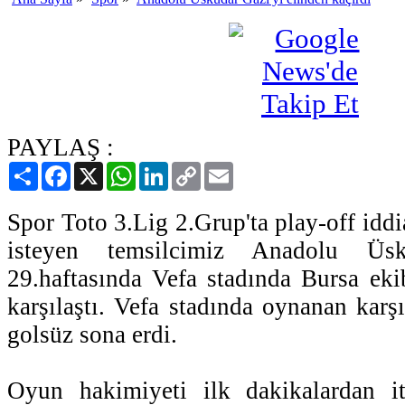
PAYLAŞ :
Paylaş
Facebook
X
WhatsApp
LinkedIn
Copy
Email
Link
Spor Toto 3.Lig 2.Grup'ta play-off idd
isteyen temsilcimiz Anadolu Üs
29.haftasında Vefa stadında Bursa eki
karşılaştı. Vefa stadında oynanan karş
golsüz sona erdi.
Oyun hakimiyeti ilk dakikalardan it