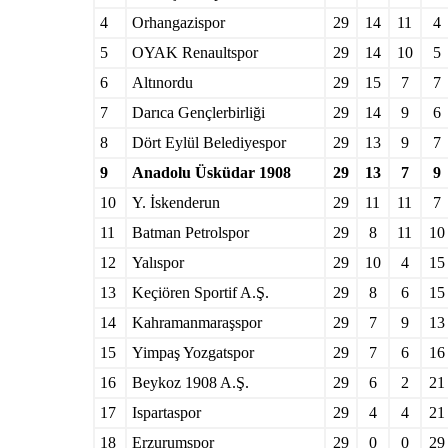
4
Orhangazispor
29
14
11
4
5
OYAK Renaultspor
29
14
10
5
6
Altınordu
29
15
7
7
7
Darıca Gençlerbirliği
29
14
9
6
8
Dört Eylül Belediyespor
29
13
9
7
9
Anadolu Üsküdar 1908
29
13
7
9
10
Y. İskenderun
29
11
11
7
11
Batman Petrolspor
29
8
11
10
12
Yalıspor
29
10
4
15
13
Keçiören Sportif A.Ş.
29
8
6
15
14
Kahramanmaraşspor
29
7
9
13
15
Yimpaş Yozgatspor
29
7
6
16
16
Beykoz 1908 A.Ş.
29
6
2
21
17
Ispartaspor
29
4
4
21
18
Erzurumspor
29
0
0
29