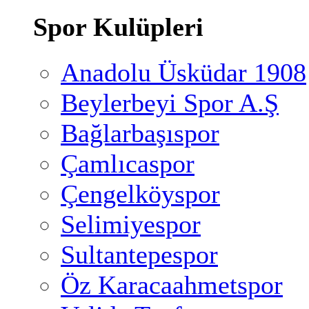
Spor Kulüpleri
Anadolu Üsküdar 1908
Beylerbeyi Spor A.Ş
Bağlarbaşıspor
Çamlıcaspor
Çengelköyspor
Selimiyespor
Sultantepespor
Öz Karacaahmetspor