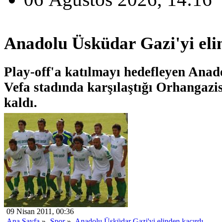
Anadolu Üsküdar Gazi'yi eli
Play-off'a katılmayı hedefleyen Ana
Vefa stadında karşılaştığı Orhangazi
kaldı.
09 Nisan 2011, 00:36
Ana Sayfa
»
Spor
»
Anadolu Üsküdar Gazi'yi elinden kaçırdı