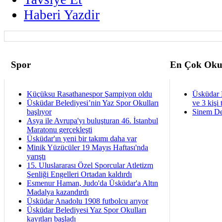
Haberi Yazdir
Spor
En Çok Oku
Küçüksu Rasathanespor Şampiyon oldu
Üsküdar 
Üsküdar Belediyesi’nin Yaz Spor Okulları
ve 3 kişi 
başlıyor
Sinem De
Asya ile Avrupa'yı buluşturan 46. İstanbul
Maratonu gerçekleşti
Üsküdar'ın yeni bir takımı daha var
Minik Yüzücüler 19 Mayıs Haftası'nda
yarıştı
15. Uluslararası Özel Sporcular Atletizm
Şenliği Engelleri Ortadan kaldırdı
Esmenur Haman, Judo'da Üsküdar'a Altın
Madalya kazandırdı
Üsküdar Anadolu 1908 futbolcu arıyor
Üsküdar Belediyesi Yaz Spor Okulları
kayıtları başladı