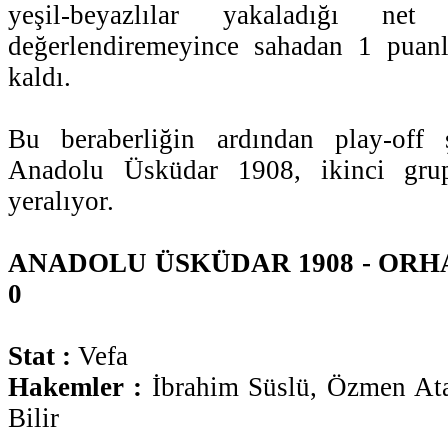
yeşil-beyazlılar yakaladığı net
değerlendiremeyince sahadan 1 puan
kaldı.
Bu beraberliğin ardından play-off 
Anadolu Üsküdar 1908, ikinci grup
yeralıyor.
ANADOLU ÜSKÜDAR 1908 - ORHA
0
Stat :
Vefa
Hakemler :
İbrahim Süslü, Özmen At
Bilir