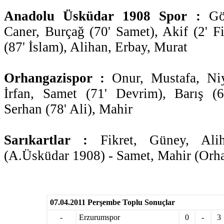
Anadolu Üsküdar 1908 Spor :
Gök
Caner, Burçağ (70' Samet), Akif (2' F
(87' İslam), Alihan, Erbay, Murat
Orhangazispor :
Onur, Mustafa, Niy
İrfan, Samet (71' Devrim), Barış (
Serhan (78' Ali), Mahir
Sarıkartlar :
Fikret, Güney, Ali
(A.Üsküdar 1908) - Samet, Mahir (Orh
07.04.2011 Perşembe Toplu Sonuçlar
-
Erzurumspor
0
-
3