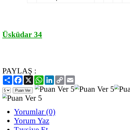
Üsküdar 34
PAYLAŞ :
Paylaş
Facebook
X
WhatsApp
LinkedIn
Copy
Email
Link
Yorumlar (0)
Yorum Yaz
Tavsiye Et