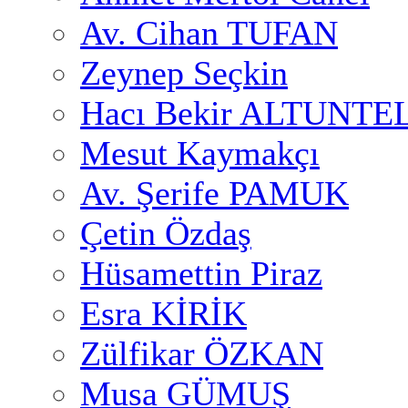
Av. Cihan TUFAN
Zeynep Seçkin
Hacı Bekir ALTUNTE
Mesut Kaymakçı
Av. Şerife PAMUK
Çetin Özdaş
Hüsamettin Piraz
Esra KİRİK
Zülfikar ÖZKAN
Musa GÜMUŞ