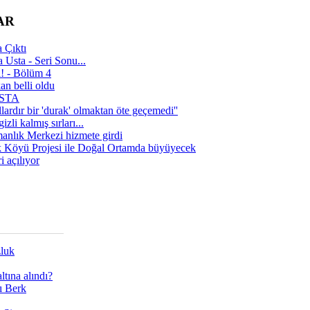
AR
 Çıktı
 Usta - Seri Sonu...
a! - Bölüm 4
n belli oldu
 USTA
lardır bir 'durak' olmaktan öte geçemedi''
zli kalmış sırları...
manlık Merkezi hizmete girdi
 Köyü Projesi ile Doğal Ortamda büyüyecek
i açılıyor
zluk
tına alındı?
ı Berk