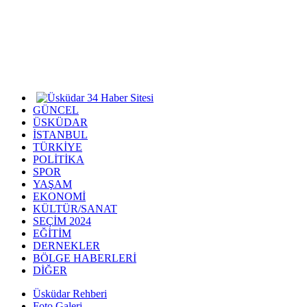
GÜNCEL
ÜSKÜDAR
İSTANBUL
TÜRKİYE
POLİTİKA
SPOR
YAŞAM
EKONOMİ
KÜLTÜR/SANAT
SEÇİM 2024
EĞİTİM
DERNEKLER
BÖLGE HABERLERİ
DİĞER
Üsküdar Rehberi
Foto Galeri