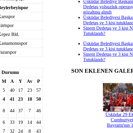
Üsküdar Belediye Başkan
Dedetaş yolsuzluk operas
Beylerbeyispor
gözaltına alındı
Karsspor
Üsküdar Belediyesi Başka
Dedetaş ve 3 kişi tutuklan
iirtspor
Sinem Dedetaş ve 3 kişi 
Tutuklandı?
Kepez Bld.
Kastamonuspor
Üsküdar Belediyesi Başka
Dedetaş ve 3 kişi tutuklan
azarspor
Sinem Dedetaş ve 3 kişi 
Tutuklandı?
SON EKLENEN GALE
an Durumu
M
A
Y
Av
P
5
40
17
23
57
4
41
23
18
50
8
44
37
7
46
Üsküdar 29 E
Cumhuriyet
6
33
19
14
44
Bayramı'nın 1
7
32
24
8
43