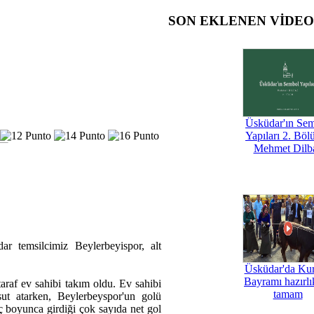
SON EKLENEN VİDE
Üsküdar'ın Se
Yapıları 2. Böl
Mehmet Dilb
r temsilcimiz Beylerbeyispor, alt
Üsküdar'da Ku
Bayramı hazırlık
araf ev sahibi takım oldu. Ev sahibi
tamam
ut atarken, Beylerbeyspor'un golü
 boyunca girdiği çok sayıda net gol