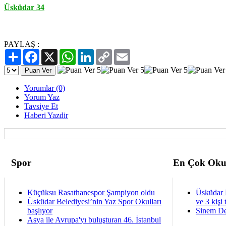
Üsküdar 34
PAYLAŞ :
Paylaş
Facebook
X
WhatsApp
LinkedIn
Copy
Email
Link
Yorumlar (0)
Yorum Yaz
Tavsiye Et
Haberi Yazdir
Spor
En Çok Oku
Küçüksu Rasathanespor Şampiyon oldu
Üsküdar 
Üsküdar Belediyesi’nin Yaz Spor Okulları
ve 3 kişi 
başlıyor
Sinem De
Asya ile Avrupa'yı buluşturan 46. İstanbul