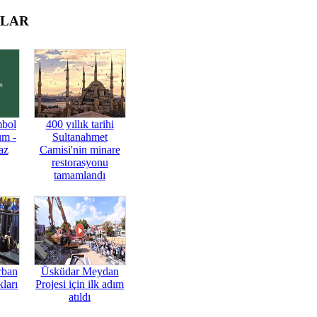
OLAR
mbol
400 yıllık tarihi
üm -
Sultanahmet
az
Camisi'nin minare
restorasyonu
tamamlandı
rban
Üsküdar Meydan
ları
Projesi için ilk adım
atıldı