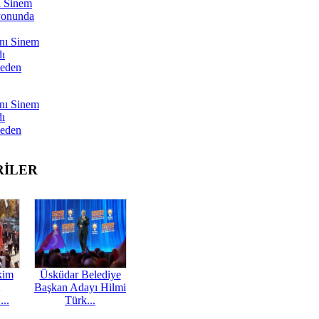
ı Sinem
yonunda
nı Sinem
dı
Neden
nı Sinem
dı
Neden
RİLER
kim
Üsküdar Belediye
Başkan Adayı Hilmi
...
Türk...