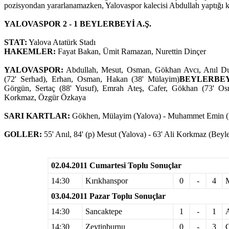
pozisyondan yararlanamazken, Yalovaspor kalecisi Abdullah yaptığı kur
YALOVASPOR 2 - 1 BEYLERBEYİ A.Ş.
STAT:
Yalova Atatürk Stadı
HAKEMLER:
Fayat Bakan, Ümit Ramazan, Nurettin Dinçer
YALOVASPOR:
Abdullah, Mesut, Osman, Gökhan Avcı, Anıl Dura
(72' Serhad), Erhan, Osman, Hakan (38' Mülayim)
BEYLERBEY
Görgün, Sertaç (88' Yusuf), Emrah Ateş, Cafer, Gökhan (73' Os
Korkmaz, Özgür Özkaya
SARI KARTLAR:
Gökhen, Mülayim (Yalova) - Muhammet Emin (
GOLLER:
55' Anıl, 84' (p) Mesut (Yalova) - 63' Ali Korkmaz (Beyl
02.04.2011 Cumartesi Toplu Sonuçlar
14:30
Kırıkhanspor
0
-
4
03.04.2011 Pazar Toplu Sonuçlar
14:30
Sancaktepe
1
-
1
A
14:30
Zeytinburnu
0
-
3