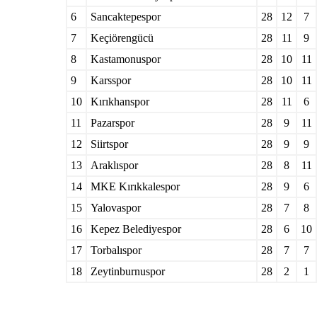
6
Sancaktepespor
28
12
7
7
Keçiörengücü
28
11
9
8
Kastamonuspor
28
10
11
9
Karsspor
28
10
11
10
Kırıkhanspor
28
11
6
11
Pazarspor
28
9
11
12
Siirtspor
28
9
9
13
Araklıspor
28
8
11
14
MKE Kırıkkalespor
28
9
6
15
Yalovaspor
28
7
8
16
Kepez Belediyespor
28
6
10
17
Torbalıspor
28
7
7
18
Zeytinburnuspor
28
2
1