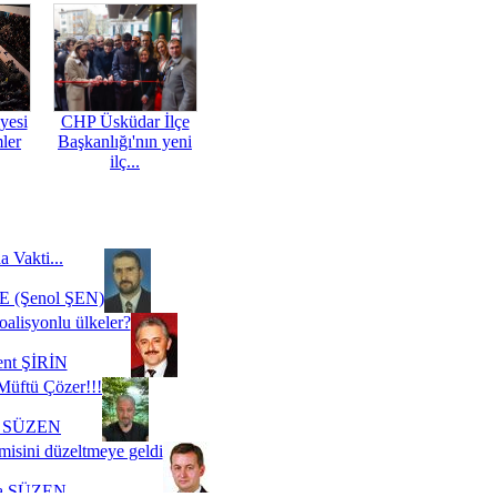
yesi
CHP Üsküdar İlçe
mler
Başkanlığı'nın yeni
ilç...
a Vakti...
 (Şenol ŞEN)
oalisyonlu ülkeler?
ent ŞİRİN
Müftü Çözer!!!
i SÜZEN
misini düzeltmeye geldi
a SÜZEN