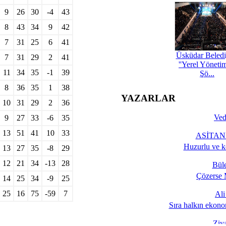
9
26
30
-4
43
8
43
34
9
42
7
31
25
6
41
Üsküdar Beledi
7
31
29
2
41
''Yerel Yöneti
11
34
35
-1
39
Şö...
8
36
35
1
38
YAZARLAR
10
31
29
2
36
Ved
9
27
33
-6
35
13
51
41
10
33
ASİTANE
Huzurlu ve k
13
27
35
-8
29
12
21
34
-13
28
Bül
Çözerse 
14
25
34
-9
25
25
16
75
-59
7
Al
Sıra halkın ekono
Ziy