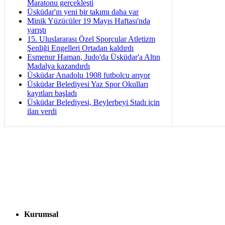
Maratonu gerçekleşti
Üsküdar'ın yeni bir takımı daha var
Minik Yüzücüler 19 Mayıs Haftası'nda
yarıştı
15. Uluslararası Özel Sporcular Atletizm
Şenliği Engelleri Ortadan kaldırdı
Esmenur Haman, Judo'da Üsküdar'a Altın
Madalya kazandırdı
Üsküdar Anadolu 1908 futbolcu arıyor
Üsküdar Belediyesi Yaz Spor Okulları
kayıtları başladı
Üsküdar Belediyesi, Beylerbeyi Stadı için
ilan verdi
Kurumsal