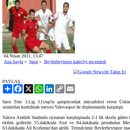
04 Nisan 2011, 13:47
Ana Sayfa
»
Spor
»
Beylerbeyispor kaleciyi geçemedi
PAYLAŞ :
Paylaş
Facebook
X
WhatsApp
LinkedIn
Copy
Email
Link
Spor Toto 3.Lig 3.Grup'ta şampiyonluk mücadelesi veren Üsküda
sıralardan kurtulmak isteyen Yalovaspor ile deplasmanda karşılaştı.
Yalova Atatürk Stadında oynanan karşılaşmada 2-1 lik skorla gülen t
ekibin gollerini 55.dakikada Anıl ve 84.dakikada penaltıdan Mes
63.dakikada Ali Korkmaz'dan geldi. Temsilcimiz Beylerbeyispor maç