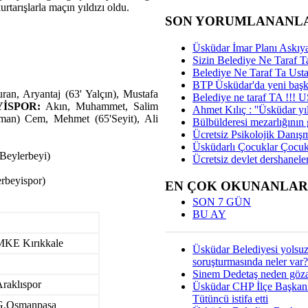
tarışlarla maçın yıldızı oldu.
SON YORUMLANANL
Üsküdar İmar Planı Askıya
Sizin Belediye Ne Taraf Ta
Belediye Ne Taraf Ta Ust
BTP Üsküdar'da yeni başka
n, Aryantaj (63' Yalçın), Mustafa
Belediye ne taraf TA !!!
İSPOR:
Akın, Muhammet, Salim
Ahmet Kılıç : ''Üsküdar yıl
man) Cem, Mehmet (65'Seyit), Ali
Bülbülderesi mezarlığının gi
Ücretsiz Psikolojik Danış
Üsküdarlı Çocuklar Çocuk
Beylerbeyi)
Ücretsiz devlet dershaneler
erbeyispor)
EN ÇOK OKUNANLAR
SON 7 GÜN
BU AY
MKE Kırıkkale
Üsküdar Belediyesi yolsu
soruşturmasında neler var?
Sinem Dedetaş neden gözal
raklıspor
Üsküdar CHP İlçe Başkan
Tütüncü istifa etti
G.Osmanpaşa