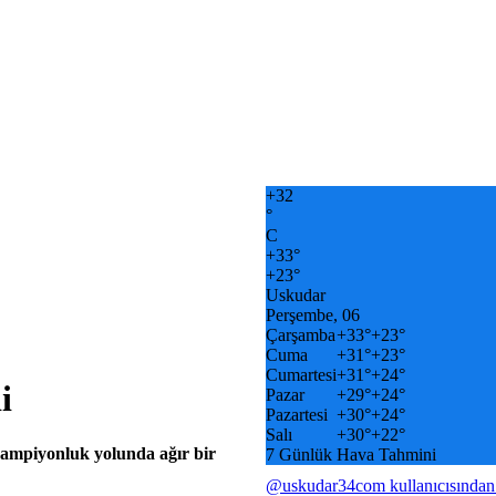
+
32
°
C
+
33°
+
23°
Uskudar
Perşembe, 06
Çarşamba
+
33°
+
23°
Cuma
+
31°
+
23°
Cumartesi
+
31°
+
24°
i
Pazar
+
29°
+
24°
Pazartesi
+
30°
+
24°
Salı
+
30°
+
22°
şampiyonluk yolunda ağır bir
7 Günlük Hava Tahmini
@uskudar34com kullanıcısından