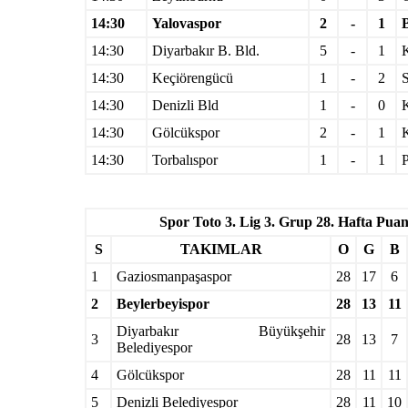
14:30
Yalovaspor
2
-
1
14:30
Diyarbakır B. Bld.
5
-
1
14:30
Keçiörengücü
1
-
2
S
14:30
Denizli Bld
1
-
0
14:30
Gölcükspor
2
-
1
14:30
Torbalıspor
1
-
1
P
Spor Toto 3. Lig 3. Grup 28. Hafta Pu
S
TAKIMLAR
O
G
B
1
Gaziosmanpaşaspor
28
17
6
2
Beylerbeyispor
28
13
11
Diyarbakır Büyükşehir
3
28
13
7
Belediyespor
4
Gölcükspor
28
11
11
5
Denizli Belediyespor
28
11
10