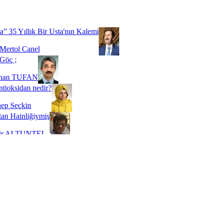
Biz buyuz...
 SOYSEVİNÇ
a” 35 Yıllık Bir Usta'nın Kalemi
Mertol Canel
Göç ;
ihan TUFAN
tioksidan nedir?
ep Seçkin
an Hainliğiymiş
kir ALTUNTEL
adde Bağımlılığı
t Kaymakçı
 Bir Süre De Olsa Burdayız
aş ŞENEL
ti Kalmadı Üstadım!