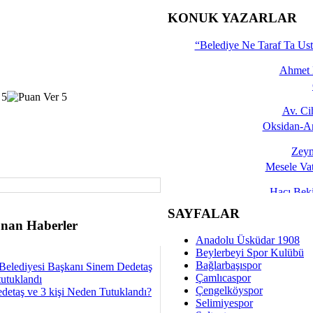
İşte 
KONUK YAZARLAR
Yalçın
“Belediye Ne Taraf Ta Ust
Ahmet 
Av. C
Oksidan-An
Zeyn
Mesele Vat
Hacı Be
Okullarda M
SAYFALAR
nan Haberler
Mesu
Anadolu Üsküdar 1908
Dünya Fani, Ama Kısa
Beylerbeyi Spor Kulübü
Bağlarbaşıspor
Belediyesi Başkanı Sinem Dedetaş
Sav
Çamlıcaspor
tutuklandı
Hukukun Adale
Çengelköyspor
detaş ve 3 kişi Neden Tutuklandı?
Selimiyespor