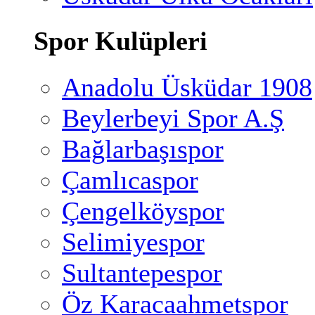
Spor Kulüpleri
Anadolu Üsküdar 1908
Beylerbeyi Spor A.Ş
Bağlarbaşıspor
Çamlıcaspor
Çengelköyspor
Selimiyespor
Sultantepespor
Öz Karacaahmetspor