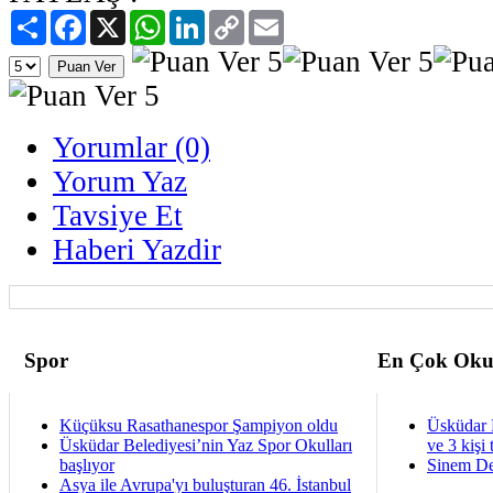
Paylaş
Facebook
X
WhatsApp
LinkedIn
Copy
Email
Link
Yorumlar (0)
Yorum Yaz
Tavsiye Et
Haberi Yazdir
Spor
En Çok Oku
Küçüksu Rasathanespor Şampiyon oldu
Üsküdar 
Üsküdar Belediyesi’nin Yaz Spor Okulları
ve 3 kişi 
başlıyor
Sinem De
Asya ile Avrupa'yı buluşturan 46. İstanbul