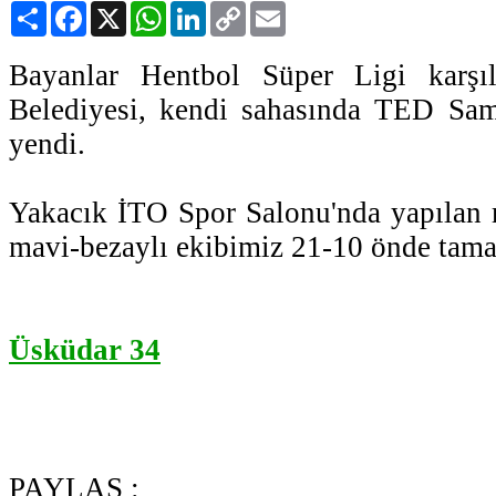
Paylaş
Facebook
X
WhatsApp
LinkedIn
Copy
Email
Link
Bayanlar Hentbol Süper Ligi karşı
Belediyesi, kendi sahasında TED Sam
yendi.
Yakacık İTO Spor Salonu'nda yapılan m
mavi-bezaylı ekibimiz 21-10 önde tama
Üsküdar 34
PAYLAŞ :