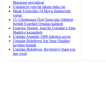
Maratonu gerçekleşti
Üsküdar'ın yeni bir takımı daha var
Minik Yüzücüler 19 Mayıs Haftası'nda
yarıştı
15. Uluslararası Özel Sporcular Atletizm
Şenliği Engelleri Ortadan kaldırdı
Esmenur Haman, Judo'da Üsküdar'a Altın
Madalya kazandırdı
Üsküdar Anadolu 1908 futbolcu arıyor
Üsküdar Belediyesi Yaz Spor Okulları
kayıtları başladı
Üsküdar Belediyesi, Beylerbeyi Stadı için
ilan verdi