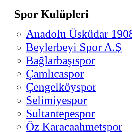
Spor Kulüpleri
Anadolu Üsküdar 190
Beylerbeyi Spor A.Ş
Bağlarbaşıspor
Çamlıcaspor
Çengelköyspor
Selimiyespor
Sultantepespor
Öz Karacaahmetspor