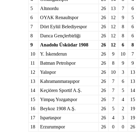
5
Altınordu
26
13
7
6
6
OYAK Renaultspor
26
12
9
5
7
Dört Eylül Belediyespor
26
12
8
6
8
Darıca Gençlerbirliği
26
12
8
6
9
Anadolu Üsküdar 1908
26
12
6
8
10
Y. İskenderun
26
9
10
7
11
Batman Petrolspor
26
8
9
9
12
Yalıspor
26
10
3
13
13
Kahramanmaraşspor
26
7
6
13
14
Keçiören Sportif A.Ş.
26
7
5
14
15
Yimpaş Yozgatspor
26
7
4
15
16
Beykoz 1908 A.Ş.
26
5
2
19
17
Ispartaspor
26
4
3
19
18
Erzurumspor
26
0
0
26