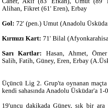
Caner, Akif (83' Efkan), Umut (89'
Alihan, Fikret (61' Eren), Erbay
Gol:
72' (pen.) Umut (Anadolu Üsküda
Kırmızı Kart:
71' Bilal (Afyonkarahisa
Sarı Kartlar:
Hasan, Ahmet, Ömer (
Salih, Fatih, Güney, Eren, Erbay (A.Üs
Üçüncü Lig 2. Grup'ta oynanan maçta 
kendi sahasında Anadolu Üsküdar'a 1-
19'uncu dakikada Güney, şık bir ara 