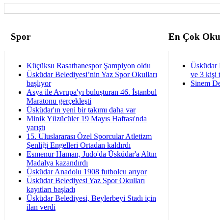
Spor
En Çok Oku
Küçüksu Rasathanespor Şampiyon oldu
Üsküdar 
Üsküdar Belediyesi’nin Yaz Spor Okulları
ve 3 kişi 
başlıyor
Sinem De
Asya ile Avrupa'yı buluşturan 46. İstanbul
Maratonu gerçekleşti
Üsküdar'ın yeni bir takımı daha var
Minik Yüzücüler 19 Mayıs Haftası'nda
yarıştı
15. Uluslararası Özel Sporcular Atletizm
Şenliği Engelleri Ortadan kaldırdı
Esmenur Haman, Judo'da Üsküdar'a Altın
Madalya kazandırdı
Üsküdar Anadolu 1908 futbolcu arıyor
Üsküdar Belediyesi Yaz Spor Okulları
kayıtları başladı
Üsküdar Belediyesi, Beylerbeyi Stadı için
ilan verdi