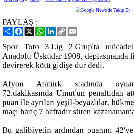
PAYLAŞ :
Paylaş
Facebook
X
WhatsApp
LinkedIn
Copy
Email
Link
Spor Toto 3.Lig 2.Grup'ta mücadel
Anadolu Üsküdar 1908, deplasmanda li
devirerek kötü gidişe dur dedi.
Afyon Atatürk stadında oynan
72.dakikasında Umut'un penaltıdan at
puan ile ayrılan yeşil-beyazlılar, hük
maçı hariç 7 haftadır süren kazanamama
Bu galibiyetin ardından puanını 42'ye