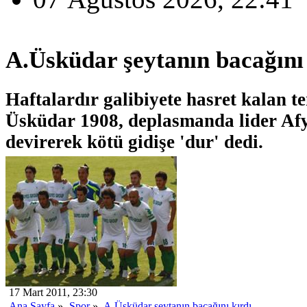
A.Üsküdar şeytanın bacağını 
Haftalardır galibiyete hasret kalan 
Üsküdar 1908, deplasmanda lider Af
devirerek kötü gidişe 'dur' dedi.
17 Mart 2011, 23:30
Ana Sayfa
»
Spor
»
A.Üsküdar şeytanın bacağını kırdı