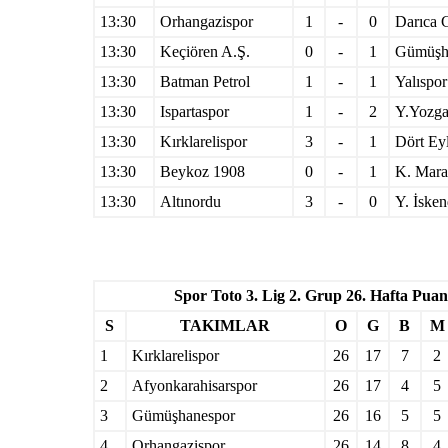
13:30
Orhangazispor
1
-
0
Darıca
13:30
Keçiören A.Ş.
0
-
1
Gümüşh
13:30
Batman Petrol
1
-
1
Yalıspor
13:30
Ispartaspor
1
-
2
Y.Yozga
13:30
Kırklarelispor
3
-
1
Dört Eyl
13:30
Beykoz 1908
0
-
1
K. Mara
13:30
Altınordu
3
-
0
Y. İske
Spor Toto 3. Lig 2. Grup 26. Hafta Pu
S
TAKIMLAR
O
G
B
M
1
Kırklarelispor
26
17
7
2
2
Afyonkarahisarspor
26
17
4
5
3
Gümüşhanespor
26
16
5
5
4
Orhangazispor
26
14
8
4