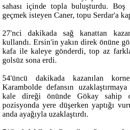
sahası içinde topla buluşturdu. Boş 
geçmek isteyen Caner, topu Serdar'a kap
27'nci dakikada sağ kanattan kazan
kullandı. Ersin'in yakın direk önüne g
kafa ile kaleye gönderdi, top az farkla
golsüz sona erdi.
54'üncü dakikada kazanılan korne
Karambolde defansın uzaklaştırmaya ç
kale direği önünde Gökay sahip o
pozisyonda yere düşerken yaptığı vur
anda ayağıyla uzaklaştırdı.