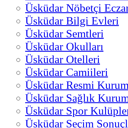
Üsküdar Nöbetçi Ecza
Üsküdar Bilgi Evleri
Üsküdar Semtleri
Üsküdar Okulları
Üsküdar Otelleri
Üsküdar Camiileri
Üsküdar Resmi Kurum
Üsküdar Sağlık Kurum
Üsküdar Spor Kulüple
Üsküdar Seçim Sonuçl