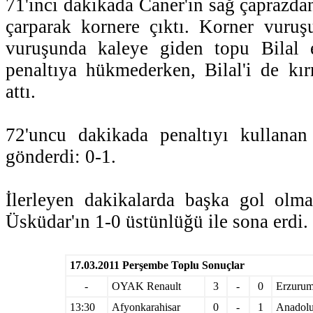
71'inci dakikada Caner'in sağ çaprazda
çarparak kornere çıktı. Korner vuruş
vuruşunda kaleye giden topu Bilal 
penaltıya hükmederken, Bilal'i de kı
attı.
72'uncu dakikada penaltıyı kullana
gönderdi: 0-1.
İlerleyen dakikalarda başka gol ol
Üsküdar'ın 1-0 üstünlüğü ile sona erdi.
17.03.2011 Perşembe Toplu Sonuçlar
-
OYAK Renault
3
-
0
Erzurum
13:30
Afyonkarahisar
0
-
1
Anadolu