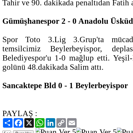
Tahir ve 90. dakikada penaltıdan Fatih a
Gümüşhanespor 2 - 0 Anadolu Üsküd
Spor Toto 3.Lig 3.Grup'ta müca
temsilcimiz Beylerbeyispor, depl
Belediyespor'u 1-0 mağlup etti. Yeşil-
golünü 48.dakikada Salim attı.
Sancaktepe Bld 0 - 1 Beylerbeyispor
PAYLAŞ :
Paylaş
Facebook
X
WhatsApp
LinkedIn
Copy
Email
Link