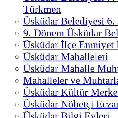
Türkmen
Üsküdar Belediyesi 6
9. Dönem Üsküdar Bel
Üsküdar İlçe Emniyet
Üsküdar Mahalleleri
Üsküdar Mahalle Muht
Mahalleler ve Muhtarl
Üsküdar Kültür Merkez
Üsküdar Nöbetçi Ecza
Üsküdar Bilgi Evleri