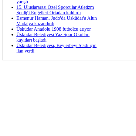
yarıştı
15. Uluslararası Özel Sporcular Atletizm
Şenliği Engelleri Ortadan kaldırdı
Esmenur Haman, Judo'da Üsküdar'a Altın
Madalya kazandırdı
Üsküdar Anadolu 1908 futbolcu arıyor
Üsküdar Belediyesi Yaz Spor Okulları
kayıtları başladı
Üsküdar Belediyesi, Beylerbeyi Stadı için
ilan verdi