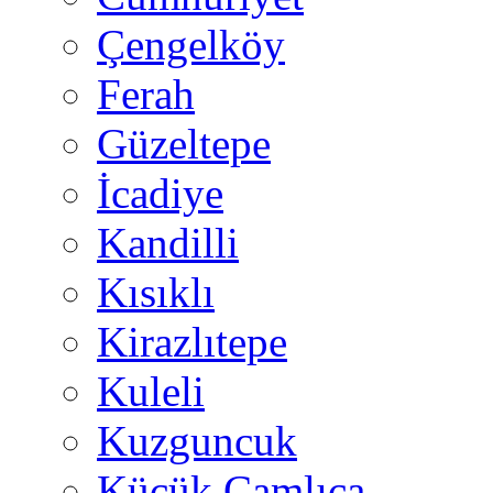
Çengelköy
Ferah
Güzeltepe
İcadiye
Kandilli
Kısıklı
Kirazlıtepe
Kuleli
Kuzguncuk
Küçük Çamlıca