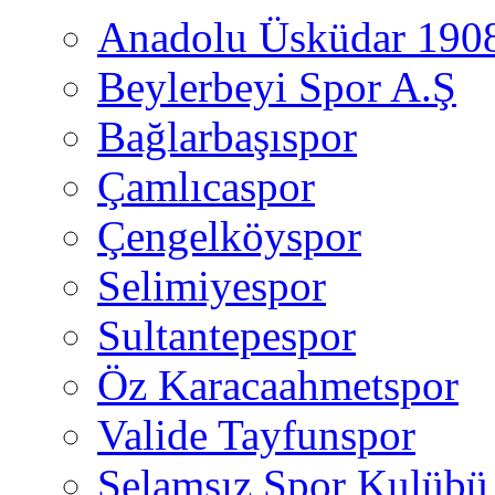
Anadolu Üsküdar 190
Beylerbeyi Spor A.Ş
Bağlarbaşıspor
Çamlıcaspor
Çengelköyspor
Selimiyespor
Sultantepespor
Öz Karacaahmetspor
Valide Tayfunspor
Selamsız Spor Kulübü