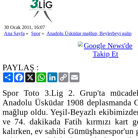
30 Ocak 2011, 16:07
Ana Sayfa
»
Spor
»
Anadolu Üsküdar mağlup, Beylerbeyi galip
PAYLAŞ :
Paylaş
Facebook
X
WhatsApp
LinkedIn
Copy
Email
Link
Spor Toto 3.Lig 2. Grup'ta mücadel
Anadolu Üsküdar 1908 deplasmanda G
mağlup oldu. Yeşil-Beyazlı ekibimizd
ve 74. dakikada Fatih kırmızı kart g
kalırken, ev sahibi Gümüşhanespor'un g