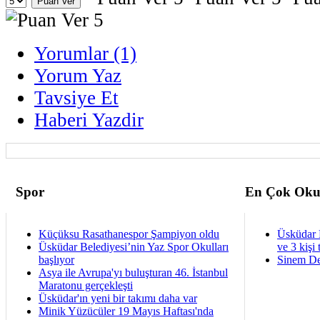
Yorumlar (1)
Yorum Yaz
Tavsiye Et
Haberi Yazdir
Spor
En Çok Oku
Küçüksu Rasathanespor Şampiyon oldu
Üsküdar 
Üsküdar Belediyesi’nin Yaz Spor Okulları
ve 3 kişi 
başlıyor
Sinem De
Asya ile Avrupa'yı buluşturan 46. İstanbul
Maratonu gerçekleşti
Üsküdar'ın yeni bir takımı daha var
Minik Yüzücüler 19 Mayıs Haftası'nda