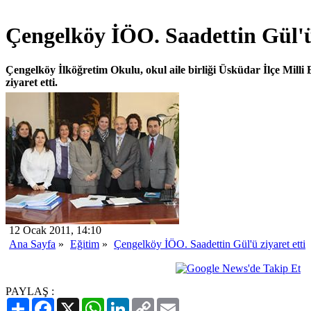
Çengelköy İÖO. Saadettin Gül'ü 
Çengelköy İlköğretim Okulu, okul aile birliği Üsküdar İlçe Mill
ziyaret etti.
12 Ocak 2011, 14:10
Ana Sayfa
»
Eğitim
»
Çengelköy İÖO. Saadettin Gül'ü ziyaret etti
PAYLAŞ :
Paylaş
Facebook
X
WhatsApp
LinkedIn
Copy
Email