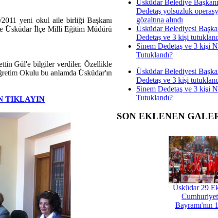
Üsküdar Belediye Başkan
Dedetaş yolsuzluk operas
gözaltına alındı
11 yeni okul aile birliği Başkanı
Üsküdar Belediyesi Başka
kte Üsküdar İlçe Milli Eğitim Müdürü
Dedetaş ve 3 kişi tutuklan
Sinem Dedetaş ve 3 kişi 
Tutuklandı?
ettin Gül'e bilgiler verdiler. Özellikle
Üsküdar Belediyesi Başka
köğretim Okulu bu anlamda Üsküdar'ın
Dedetaş ve 3 kişi tutuklan
Sinem Dedetaş ve 3 kişi 
Tutuklandı?
N TIKLAYIN
SON EKLENEN GALE
Üsküdar 29 E
Cumhuriyet
Bayramı'nın 1