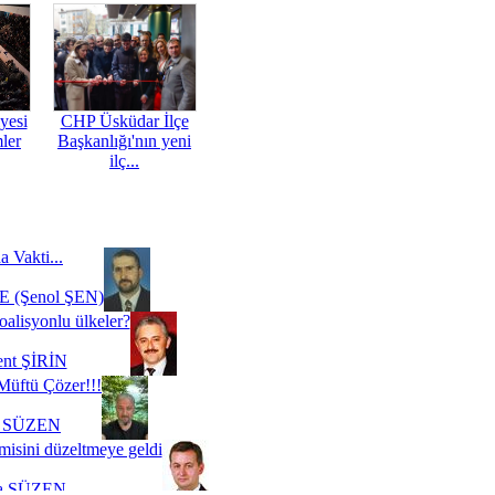
yesi
CHP Üsküdar İlçe
mler
Başkanlığı'nın yeni
ilç...
a Vakti...
 (Şenol ŞEN)
oalisyonlu ülkeler?
ent ŞİRİN
Müftü Çözer!!!
i SÜZEN
misini düzeltmeye geldi
a SÜZEN