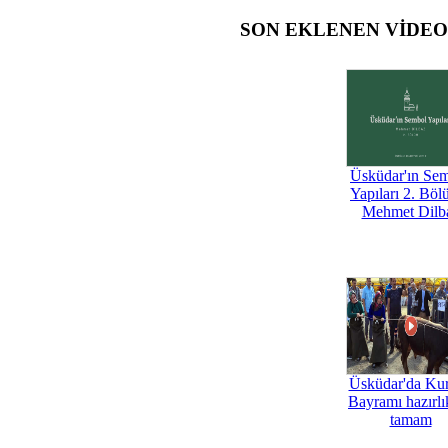
SON EKLENEN VİDE
Üsküdar'ın Se
Yapıları 2. Böl
Mehmet Dilb
Üsküdar'da Ku
Bayramı hazırlık
tamam