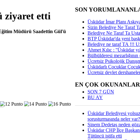
SON YORUMLANANL
ziyaret etti
Üsküdar İmar Planı Askıya
Sizin Belediye Ne Taraf Ta
i Eğitim Müdürü Saadettin Gül'ü
Belediye Ne Taraf Ta Ust
BTP Üsküdar'da yeni başka
Belediye ne taraf TA !!!
Ahmet Kılıç : ''Üsküdar yıl
Bülbülderesi mezarlığının gi
Ücretsiz Psikolojik Danış
Üsküdarlı Çocuklar Çocuk
Ücretsiz devlet dershaneler
EN ÇOK OKUNANLAR
SON 7 GÜN
BU AY
Üsküdar Belediyesi yolsu
soruşturmasında neler var?
Sinem Dedetaş neden gözal
Üsküdar CHP İlçe Başkan
Tütüncü istifa etti