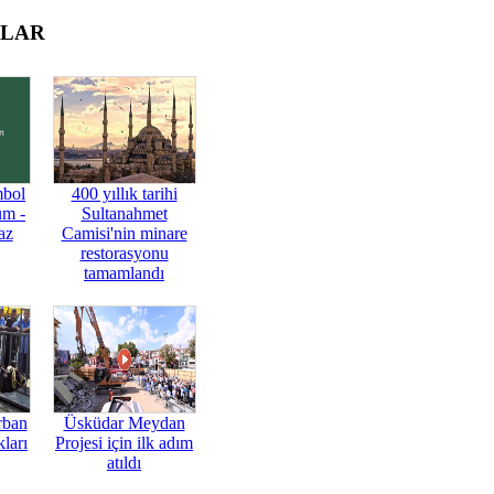
OLAR
mbol
400 yıllık tarihi
üm -
Sultanahmet
az
Camisi'nin minare
restorasyonu
tamamlandı
rban
Üsküdar Meydan
ları
Projesi için ilk adım
atıldı