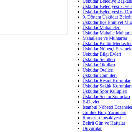
Av. Ş
Üsküdar Belediye Başkanl
Üsküdar Belediyesi 7. ve
İmar Sorunlarının Genel Ç
Üsküdar Belediyesi 6. Dö
9. Dönem Üsküdar Belediy
Çet
Üsküdar İlçe Emniyet Mü
Arakan Ner
Üsküdar Mahalleleri
Üsküdar Mahalle Muhtarla
Hüsam
Mahalleler ve Muhtarlar
Bayramın Mü
Üsküdar Kültür Merkezler
Üsküdar Nöbetçi Eczanele
Es
Üsküdar Bilgi Evleri
Ruhsal Yön
Üsküdar Semtleri
Üsküdar Okulları
Zülf
Üsküdar Otelleri
Üsküdar Kar
Üsküdar Camiileri
Üsküdar Resmi Kurumlar
Mus
Üsküdar Sağlık Kurumları
Üsküdar Spor Kulüpleri
Üsküdar Seçim Sonuçları
E-Devlet
İstanbul Nöbetçi Eczanele
Günlük Burç Yorumları
Ramazan İmsakiyesi
Belirli Gün ve Haftalar
Duyurular