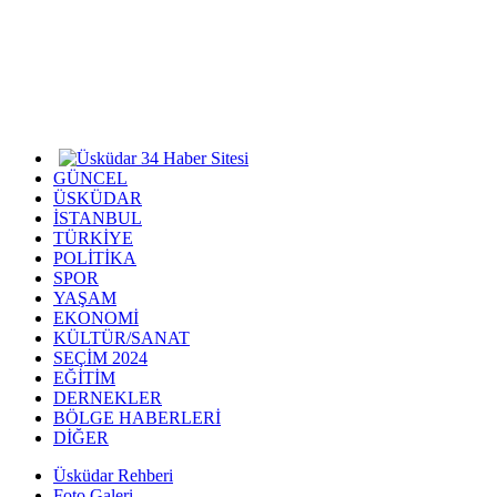
GÜNCEL
ÜSKÜDAR
İSTANBUL
TÜRKİYE
POLİTİKA
SPOR
YAŞAM
EKONOMİ
KÜLTÜR/SANAT
SEÇİM 2024
EĞİTİM
DERNEKLER
BÖLGE HABERLERİ
DİĞER
Üsküdar Rehberi
Foto Galeri