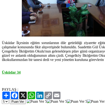
Üsküdar İlçesinin eğitim sorunlarının dile getirildiği ziyarette eği
çalışmalar konusunda fikir alışverişinde bulunuldu. Saadettin Gül Üskü
Çengelköy İlköğretim Okulu'nun gelenekleşen pilav günü organizasyo
güzel ve anlamlı olduğununun altını çizdi. Çengelköy İlköğretim Ok
ilkokullarımızdan bir tanesi dedi ve yeni yönetim kuruluna görevlerin b
Üsküdar 34
PAYLAŞ :
Paylaş
Facebook
X
WhatsApp
LinkedIn
Copy
Email
Link