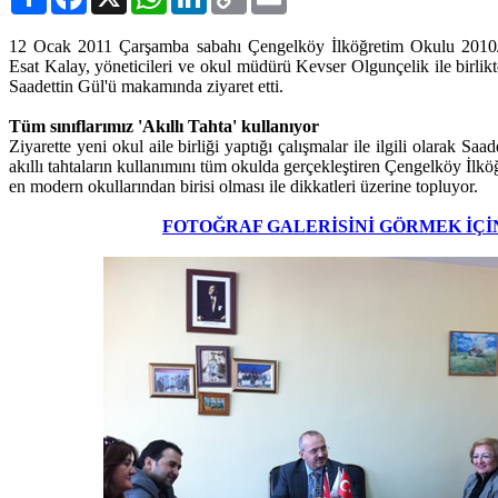
Link
12 Ocak 2011 Çarşamba sabahı Çengelköy İlköğretim Okulu 2010/20
Esat Kalay, yöneticileri ve okul müdürü Kevser Olgunçelik ile birli
Saadettin Gül'ü makamında ziyaret etti.
Tüm sınıflarımız 'Akıllı Tahta' kullanıyor
Ziyarette yeni okul aile birliği yaptığı çalışmalar ile ilgili olarak Saad
akıllı tahtaların kullanımını tüm okulda gerçekleştiren Çengelköy İl
en modern okullarından birisi olması ile dikkatleri üzerine topluyor.
FOTOĞRAF GALERİSİNİ GÖRMEK İÇİ