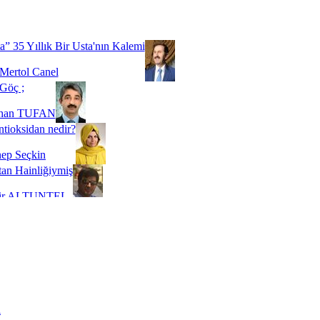
Biz buyuz...
 SOYSEVİNÇ
a” 35 Yıllık Bir Usta'nın Kalemi
Mertol Canel
Göç ;
ihan TUFAN
tioksidan nedir?
ep Seçkin
an Hainliğiymiş
kir ALTUNTEL
adde Bağımlılığı
t Kaymakçı
 Bir Süre De Olsa Burdayız
aş ŞENEL
ti Kalmadı Üstadım!
ı