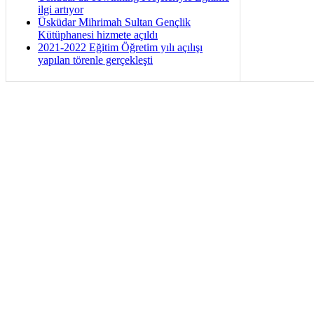
ilgi artıyor
Üsküdar Mihrimah Sultan Gençlik
Kütüphanesi hizmete açıldı
2021-2022 Eğitim Öğretim yılı açılışı
yapılan törenle gerçekleşti