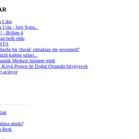
AR
 Çıktı
 Usta - Seri Sonu...
a! - Bölüm 4
n belli oldu
 USTA
lardır bir 'durak' olmaktan öte geçemedi''
zli kalmış sırları...
manlık Merkezi hizmete girdi
 Köyü Projesi ile Doğal Ortamda büyüyecek
i açılıyor
zluk
tına alındı?
ı Berk