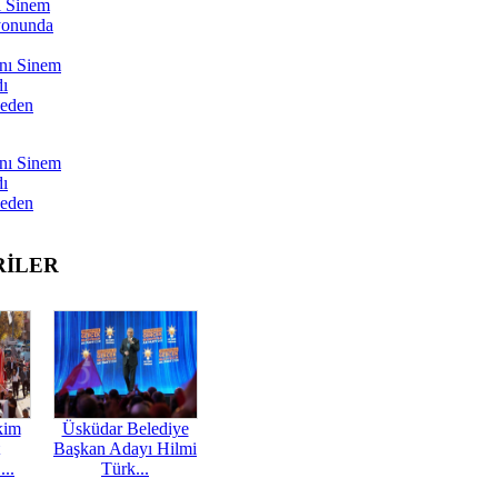
ı Sinem
yonunda
nı Sinem
dı
Neden
nı Sinem
dı
Neden
RİLER
kim
Üsküdar Belediye
Başkan Adayı Hilmi
...
Türk...