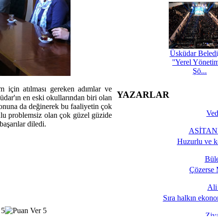
Üsküdar Beledi
''Yerel Yöneti
Şö...
tim için atılması gereken adımlar ve
YAZARLAR
dar'ın en eski okullarından biri olan
nuna da değinerek bu faaliyetin çok
Ved
ulu problemsiz olan çok güzel güzide
aşarılar diledi.
ASİTANE
Huzurlu ve k
Bül
Çözerse 
Al
Sıra halkın ekono
Ziy