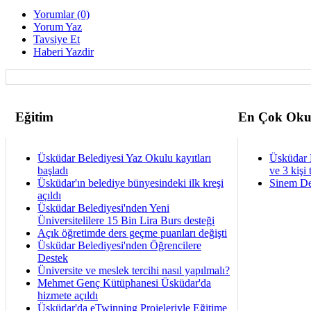
Yorumlar (0)
Yorum Yaz
Tavsiye Et
Haberi Yazdir
Eğitim
En Çok Oku
Üsküdar Belediyesi Yaz Okulu kayıtları
Üsküdar 
başladı
ve 3 kişi 
Üsküdar'ın belediye bünyesindeki ilk kreşi
Sinem De
açıldı
Üsküdar Belediyesi'nden Yeni
Üniversitelilere 15 Bin Lira Burs desteği
Açık öğretimde ders geçme puanları değişti
Üsküdar Belediyesi'nden Öğrencilere
Destek
Üniversite ve meslek tercihi nasıl yapılmalı?
Mehmet Genç Kütüphanesi Üsküdar'da
hizmete açıldı
Üsküdar'da eTwinning Projeleriyle Eğitime