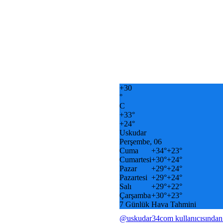
+
30
°
C
+
33°
+
24°
Uskudar
Perşembe, 06
Cuma
+
34°
+
23°
Cumartesi
+
30°
+
24°
Pazar
+
29°
+
24°
Pazartesi
+
29°
+
24°
Salı
+
29°
+
22°
Çarşamba
+
30°
+
23°
7 Günlük Hava Tahmini
@uskudar34com kullanıcısından