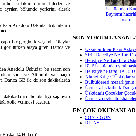
ü her iki takımın tribün liderleri ve
Üsküdar'da Ku
ne ayrılan bölümde yerlerini alarak
Bayramı hazırlık
tamam
a kala Anadolu Üsküdar tribünlerini
rmedi.
SON YORUMLANANL
çaplı bir gerginlik yaşandı. Olaylar
ığı görülürken araya giren Darıca ve
Üsküdar İmar Planı Askıya
Sizin Belediye Ne Taraf Ta
Belediye Ne Taraf Ta Ust
BTP Üsküdar'da yeni başka
eden Anadolu Üsküdar, bu sezon son
Belediye ne taraf TA !!!
nderunspor ve Altınordu'ya maçın
Ahmet Kılıç : ''Üsküdar yıl
i ve Darıca GB ile de son dakikalarda
Bülbülderesi mezarlığının gi
Ücretsiz Psikolojik Danış
Üsküdarlı Çocuklar Çocuk
dakikada ise beraberliği sağlayan
Ücretsiz devlet dershaneler
ığı golle yenmeyi başardı.
EN ÇOK OKUNANLAR
SON 7 GÜN
BU AY
fa Başkan(4.Hakem)