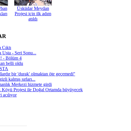
rban
Üsküdar Meydan
ları
Projesi için ilk adım
atıldı
AR
 Çıktı
 Usta - Seri Sonu...
a! - Bölüm 4
n belli oldu
 USTA
lardır bir 'durak' olmaktan öte geçemedi''
zli kalmış sırları...
manlık Merkezi hizmete girdi
 Köyü Projesi ile Doğal Ortamda büyüyecek
i açılıyor