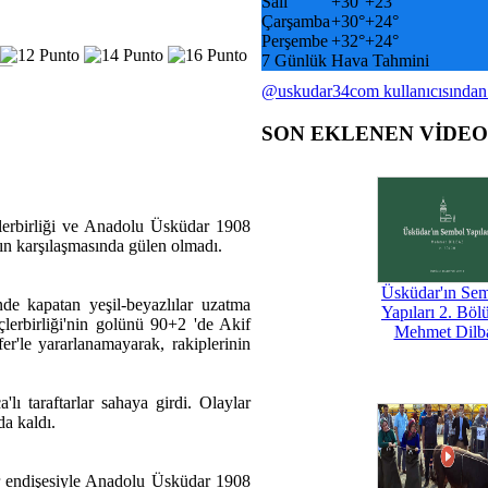
Salı
+
30°
+
23°
Çarşamba
+
30°
+
24°
Perşembe
+
32°
+
24°
7 Günlük Hava Tahmini
@uskudar34com kullanıcısından
SON EKLENEN VİDE
lerbirliği ve Anadolu Üsküdar 1908
ımın karşılaşmasında gülen olmadı.
Üsküdar'ın Se
nde kapatan yeşil-beyazlılar uzatma
Yapıları 2. Böl
çlerbirliği'nin golünü 90+2 'de Akif
Mehmet Dilb
r'le yararlanamayarak, rakiplerinin
lı taraftarlar sahaya girdi. Olaylar
a kaldı.
r endişesiyle Anadolu Üsküdar 1908