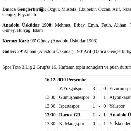
Darıca Gençlerbirliği:
Özgür, Mustafa, Ebubekir, Özcan, Arif, Nizam
Cengiz, Feyzullah
Anadolu Üsküdar 1908:
Mehmet, Erbay, Emin, Fatih, Alihan, T
Güney, Burçağ, İslam
Kırmızı Kart:
90' Güney (Anadolu Üsküdar 1908)
Goller:
29' Alihan (Anadolu Üsküdar) - 90' Arif (Darıca Gençlerbirliğ
Spor Toto 3.Lig 2.Grup'ta 16. Haftanın toplu sonuçları ve puan duru
16.12.2010 Perşembe
Y.Yozgatspor
3
-
0
Erzurumsp
13:30
Gümüşhanespor
0
-
1
Afyonkarah
13:30
Ispartaspor
1
-
0
Yalıspor
13:30
Darıca GB
1
-
1
Anadolu Ü
13:30
K. Maraşspor
0
-
1
Y. İskende