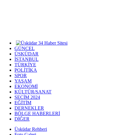
GÜNCEL
ÜSKÜDAR
İSTANBUL
TÜRKİYE
POLİTİKA
SPOR
YAŞAM
EKONOMİ
KÜLTÜR/SANAT
SEÇİM 2024
EĞİTİM
DERNEKLER
BÖLGE HABERLERİ
DİĞER
Üsküdar Rehberi
Foto Galeri