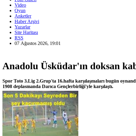
Video
Oyun
Anketler
Haber Arşivi
Yazarlar
Site Haritası
RSS
07 Ağustos 2026, 19:01
Anadolu Üsküdar'ın doksan ka
Spor Toto 3.Lig 2.Grup'ta 16.hafta karşılaşmaları bugün oynan
1908 deplasmanda Darıca Gençlerbirliği'yle karşılaştı.