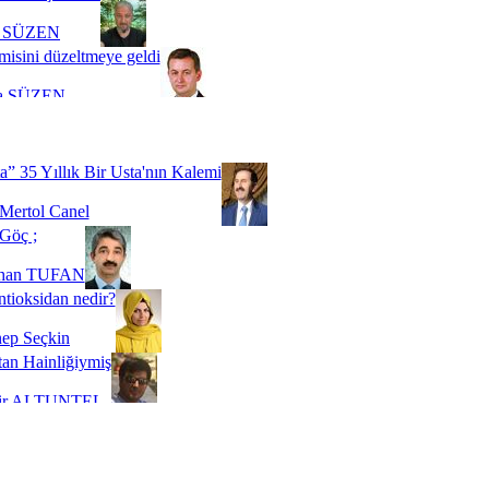
i SÜZEN
misini düzeltmeye geldi
a SÜZEN
Biz buyuz...
 SOYSEVİNÇ
a” 35 Yıllık Bir Usta'nın Kalemi
Mertol Canel
Göç ;
ihan TUFAN
tioksidan nedir?
ep Seçkin
an Hainliğiymiş
kir ALTUNTEL
adde Bağımlılığı
t Kaymakçı
 Bir Süre De Olsa Burdayız