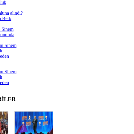
zluk
tına alındı?
ı Berk
ı Sinem
yonunda
nı Sinem
dı
Neden
nı Sinem
dı
Neden
RİLER