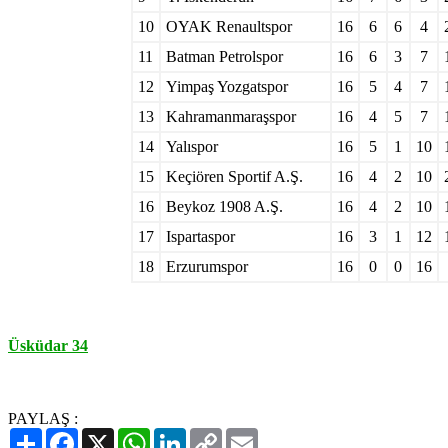
10
OYAK Renaultspor
16
6
6
4
11
Batman Petrolspor
16
6
3
7
12
Yimpaş Yozgatspor
16
5
4
7
13
Kahramanmaraşspor
16
4
5
7
14
Yalıspor
16
5
1
10
15
Keçiören Sportif A.Ş.
16
4
2
10
16
Beykoz 1908 A.Ş.
16
4
2
10
17
Ispartaspor
16
3
1
12
18
Erzurumspor
16
0
0
16
Üsküdar 34
PAYLAŞ :
Paylaş
Facebook
X
WhatsApp
LinkedIn
Copy
Email