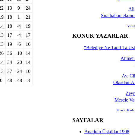
22
13
9
24
Al
Sıra halkın ekono
19
18
1
21
14
18
-4
19
Ziy
İşte 
13
17
-4
17
KONUK YAZARLAR
Yalçın
13
19
-6
16
“Belediye Ne Taraf Ta Ust
26
36
-10
14
Ahmet 
14
34
-20
14
13
37
-24
10
Av. C
0
48
-48
-3
Oksidan-An
Zeyn
Mesele Vat
Hacı Be
Okullarda M
SAYFALAR
Mesu
Anadolu Üsküdar 1908
Dünya Fani, Ama Kısa