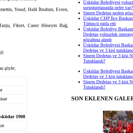
Üsküdar Belediyesi yolsu
soruşturmasında neler var?
ettin, Yusuf, Halil İbrahim, Evren,
Sinem Dedetaş neden gözal
Üsküdar CHP İlçe Başkan
Tütüncü istifa etti
anju, Fikret, Caner Hüseyin Bağ,
Üsküdar Belediye Başkan
Dedetaş yolsuzluk operas
gözaltına alındı
Üsküdar Belediyesi Başka
Dedetaş ve 3 kişi tutuklan
i)
Sinem Dedetaş ve 3 kişi 
Tutuklandı?
mu şöyle;
Üsküdar Belediyesi Başka
Dedetaş ve 3 kişi tutuklan
Sinem Dedetaş ve 3 kişi 
Tutuklandı?
or
SON EKLENEN GALE
isar
sküdar 1908
run