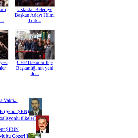
kim
Üsküdar Belediye
Başkan Adayı Hilmi
...
Türk...
yesi
CHP Üsküdar İlçe
mler
Başkanlığı'nın yeni
ilç...
a Vakti...
 (Şenol ŞEN)
oalisyonlu ülkeler?
ent ŞİRİN
Müftü Çözer!!!