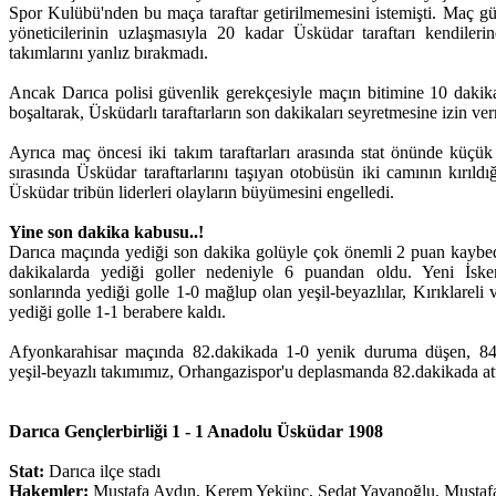
Spor Kulübü'nden bu maça taraftar getirilmemesini istemişti. Maç gün
yöneticilerinin uzlaşmasıyla 20 kadar Üsküdar taraftarı kendileri
takımlarını yanlız bırakmadı.
Ancak Darıca polisi güvenlik gerekçesiyle maçın bitimine 10 dakik
boşaltarak, Üsküdarlı taraftarların son dakikaları seyretmesine izin ve
Ayrıca maç öncesi iki takım taraftarları arasında stat önünde küçük 
sırasında Üsküdar taraftarlarını taşıyan otobüsün iki camının kırıld
Üsküdar tribün liderleri olayların büyümesini engelledi.
Yine son dakika kabusu..!
Darıca maçında yediği son dakika golüyle çok önemli 2 puan kayb
dakikalarda yediği goller nedeniyle 6 puandan oldu. Yeni İske
sonlarında yediği golle 1-0 mağlup olan yeşil-beyazlılar, Kırıklarel
yediği golle 1-1 berabere kaldı.
Afyonkarahisar maçında 82.dakikada 1-0 yenik duruma düşen, 84. 
yeşil-beyazlı takımımız, Orhangazispor'u deplasmanda 82.dakikada att
Darıca Gençlerbirliği 1 - 1 Anadolu Üsküdar 1908
Stat:
Darıca ilçe stadı
Hakemler:
Mustafa Aydın, Kerem Yekünç, Sedat Yavanoğlu, Musta