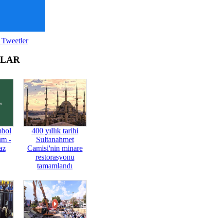
 Tweetler
OLAR
mbol
400 yıllık tarihi
üm -
Sultanahmet
az
Camisi'nin minare
restorasyonu
tamamlandı