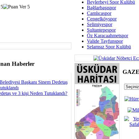
Beylerbeyi Spor Kulübü
Bağlarbaşıspor
Sav
Çamlıcaspor
Hukukun Adale
Çengelköyspor
Selimiyespor
Av. Ş
Sultantepespor
Öz Karacaahmetspor
İmar Sorunlarının Genel Ç
Valide Tayfunspor
Selamsız Spor Kulübü
Çet
Arakan Ner
nan Haberler
Hüsam
GAZ
Bayramın Mü
Belediyesi Başkanı Sinem Dedetaş
Es
tutuklandı
Ruhsal Yön
detaş ve 3 kişi Neden Tutuklandı?
Zülf
Üsküdar Kar
Mus