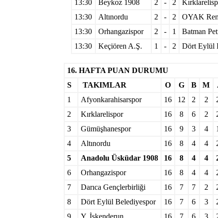
13:30
Beykoz 1908
2
-
2
Kırklarelis
13:30
Altınordu
2
-
2
OYAK Ren
13:30
Orhangazispor
2
-
1
Batman Pet
13:30
Keçiören A.Ş.
1
-
2
Dört Eylül 
16. HAFTA PUAN DURUMU
S
TAKIMLAR
O
G
B
M
1
Afyonkarahisarspor
16
12
2
2
2
Kırklarelispor
16
8
6
2
3
Gümüşhanespor
16
9
3
4
4
Altınordu
16
8
4
4
5
Anadolu Üsküdar 1908
16
8
4
4
6
Orhangazispor
16
8
4
4
7
Darıca Gençlerbirliği
16
7
7
2
8
Dört Eylül Belediyespor
16
7
6
3
9
Y. İskenderun
16
7
6
3