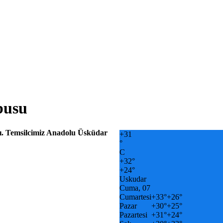
busu
dı. Temsilcimiz Anadolu Üsküdar
+
31
°
C
+
32°
+
24°
Uskudar
Cuma, 07
Cumartesi
+
33°
+
26°
Pazar
+
30°
+
25°
Pazartesi
+
31°
+
24°