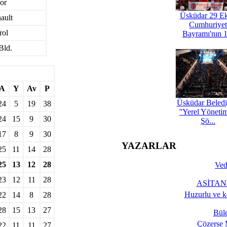
por
Üsküdar 29 E
ault
Cumhuriyet
rol
Bayramı'nın 1
Bld.
A
Y
Av
P
Üsküdar Beledi
24
5
19
38
''Yerel Yöneti
24
15
9
30
Şö...
17
8
9
30
YAZARLAR
25
11
14
28
25
13
12
28
Ved
23
12
11
28
ASİTANE
Huzurlu ve k
22
14
8
28
28
15
13
27
Bül
Çözerse 
22
11
11
27