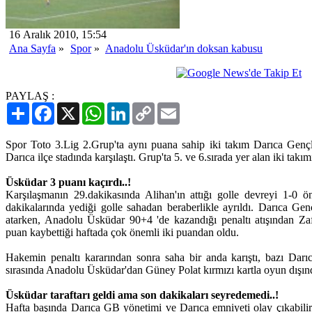
16 Aralık 2010, 15:54
Ana Sayfa
»
Spor
»
Anadolu Üsküdar'ın doksan kabusu
PAYLAŞ :
Paylaş
Facebook
X
WhatsApp
LinkedIn
Copy
Email
Link
Spor Toto 3.Lig 2.Grup'ta aynı puana sahip iki takım Darıca Genç
Darıca ilçe stadında karşılaştı. Grup'ta 5. ve 6.sırada yer alan iki tak
Üsküdar 3 puanı kaçırdı..!
Karşılaşmanın 29.dakikasında Alihan'ın attığı golle devreyi 1-0 ö
dakikalarında yediği golle sahadan beraberlikle ayrıldı. Darıca Gen
atarken, Anadolu Üsküdar 90+4 'de kazandığı penaltı atışından Zafe
puan kaybettiği haftada çok önemli iki puandan oldu.
Hakemin penaltı kararından sonra saha bir anda karıştı, bazı Darıca'
sırasında Anadolu Üsküdar'dan Güney Polat kırmızı kartla oyun dışınd
Üsküdar taraftarı geldi ama son dakikaları seyredemedi..!
Hafta başında Darıca GB yönetimi ve Darıca emniyeti olay çıkabili