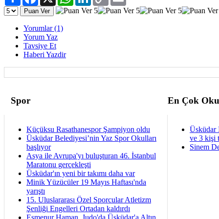
Link
Yorumlar (1)
Yorum Yaz
Tavsiye Et
Haberi Yazdir
Spor
En Çok Oku
Küçüksu Rasathanespor Şampiyon oldu
Üsküdar 
Üsküdar Belediyesi’nin Yaz Spor Okulları
ve 3 kişi 
başlıyor
Sinem De
Asya ile Avrupa'yı buluşturan 46. İstanbul
Maratonu gerçekleşti
Üsküdar'ın yeni bir takımı daha var
Minik Yüzücüler 19 Mayıs Haftası'nda
yarıştı
15. Uluslararası Özel Sporcular Atletizm
Şenliği Engelleri Ortadan kaldırdı
Esmenur Haman, Judo'da Üsküdar'a Altın