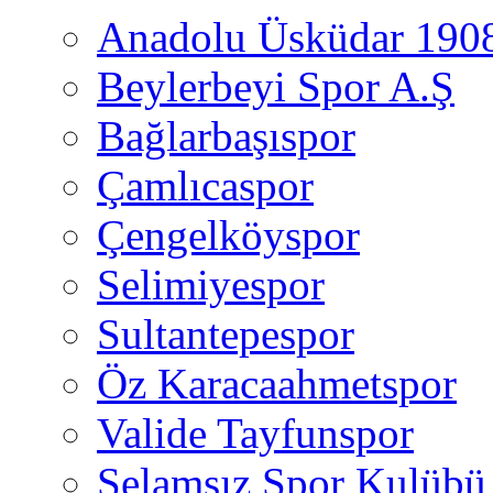
Anadolu Üsküdar 190
Beylerbeyi Spor A.Ş
Bağlarbaşıspor
Çamlıcaspor
Çengelköyspor
Selimiyespor
Sultantepespor
Öz Karacaahmetspor
Valide Tayfunspor
Selamsız Spor Kulübü