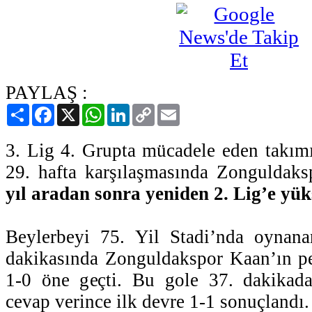
PAYLAŞ :
Paylaş
Facebook
X
WhatsApp
LinkedIn
Copy
Email
Link
3. Lig 4. Grupta mücadele eden takı
29. hafta karşılaşmasında Zonguldak
yıl aradan sonra yeniden 2. Lig’e yük
Beylerbeyi 75. Yil Stadi’nda oynana
dakikasında Zonguldakspor Kaan’ın pen
1-0 öne geçti. Bu gole 37. dakika
cevap verince ilk devre 1-1 sonuçlandı.