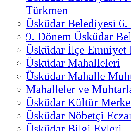
Türkmen
Üsküdar Belediyesi 6
9. Dönem Üsküdar Bel
Üsküdar İlçe Emniyet
Üsküdar Mahalleleri
Üsküdar Mahalle Muht
Mahalleler ve Muhtarl
Üsküdar Kültür Merkez
Üsküdar Nöbetçi Ecza
Üsküdar Bilgi Evleri