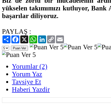
Biz de zorlu bir mücadelenin ard
yükselen takımımızı kutluyor, Bank 
başarılar diliyoruz.
PAYLAŞ :
Paylaş
Facebook
X
WhatsApp
LinkedIn
Copy
Email
Link
Yorumlar (2)
Yorum Yaz
Tavsiye Et
Haberi Yazdir