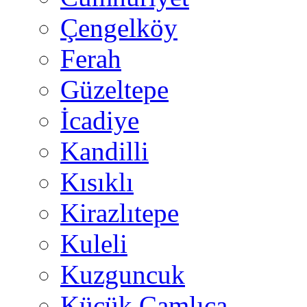
Çengelköy
Ferah
Güzeltepe
İcadiye
Kandilli
Kısıklı
Kirazlıtepe
Kuleli
Kuzguncuk
Küçük Çamlıca