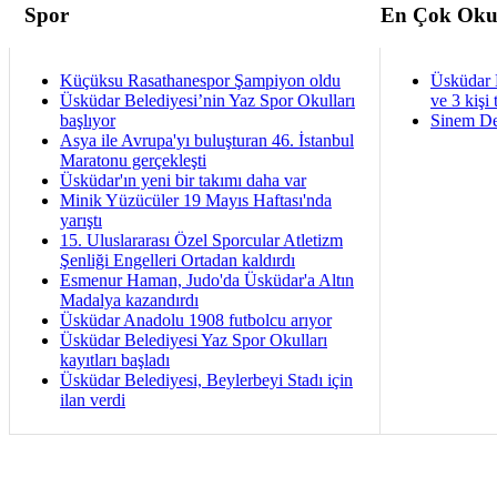
Spor
En Çok Oku
Küçüksu Rasathanespor Şampiyon oldu
Üsküdar 
Üsküdar Belediyesi’nin Yaz Spor Okulları
ve 3 kişi 
başlıyor
Sinem De
Asya ile Avrupa'yı buluşturan 46. İstanbul
Maratonu gerçekleşti
Üsküdar'ın yeni bir takımı daha var
Minik Yüzücüler 19 Mayıs Haftası'nda
yarıştı
15. Uluslararası Özel Sporcular Atletizm
Şenliği Engelleri Ortadan kaldırdı
Esmenur Haman, Judo'da Üsküdar'a Altın
Madalya kazandırdı
Üsküdar Anadolu 1908 futbolcu arıyor
Üsküdar Belediyesi Yaz Spor Okulları
kayıtları başladı
Üsküdar Belediyesi, Beylerbeyi Stadı için
ilan verdi