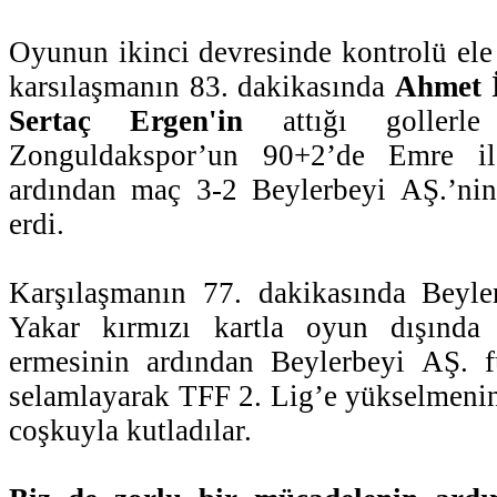
Oyunun ikinci devresinde kontrolü ele
karsılaşmanın 83. dakikasında
Ahmet
Sertaç Ergen'in
attığı gollerl
Zonguldakspor’un 90+2’de Emre il
ardından maç 3-2 Beylerbeyi AŞ.’nin
erdi.
Karşılaşmanın 77. dakikasında Beyl
Yakar kırmızı kartla oyun dışında
ermesinin ardından Beylerbeyi AŞ. fu
selamlayarak TFF 2. Lig’e yükselmenin
coşkuyla kutladılar.