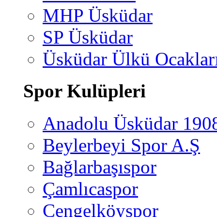
MHP Üsküdar
SP Üsküdar
Üsküdar Ülkü Ocaklar
Spor Kulüpleri
Anadolu Üsküdar 190
Beylerbeyi Spor A.Ş
Bağlarbaşıspor
Çamlıcaspor
Çengelköyspor