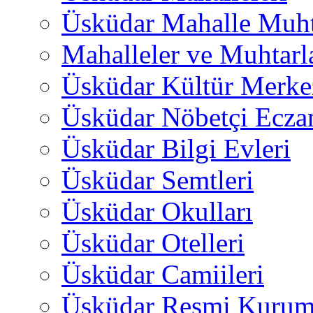
Üsküdar Mahalle Muht
Mahalleler ve Muhtarl
Üsküdar Kültür Merkez
Üsküdar Nöbetçi Ecza
Üsküdar Bilgi Evleri
Üsküdar Semtleri
Üsküdar Okulları
Üsküdar Otelleri
Üsküdar Camiileri
Üsküdar Resmi Kurum