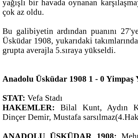
yağışlı bir havada oynanan karşılaşmaya
çok az oldu.
Bu galibiyetin ardından puanını 27'y
Üsküdar 1908, yukarıdaki takımlarınd
grupta averajla 5.sıraya yükseldi.
Anadolu Üsküdar 1908 1 - 0 Yimpaş 
STAT:
Vefa Stadı
HAKEMLER:
Bilal Kunt, Aydın K
Dinçer Demir, Mustafa sarsılmaz(4.Ha
ANADOLU ÜSKÜDAR 1908:
Mehm