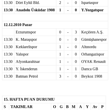
13:30
Dört Eylül Bld.
2
-
0
Ispartaspor
13:30
Anadolu Üsküdar 1908
1
-
0
Y.Yozgatspor
12.12.2010 Pazar
Erzurumspor
0
-
3
Keçiören A.Ş.
13:30
K. Maraşspor
0
-
0
Gümüşhanespor
13:30
Kırklarelispor
1
-
0
Altınordu
13:30
Yalıspor
1
-
0
Orhangazispor
13:30
Afyonkarahisar
1
-
0
OYAK Renault
13:30
Y. İskenderun
1
-
1
Darıca GB
13:30
Batman Petrol
3
-
0
Beykoz 1908
15. HAFTA PUAN DURUMU
S
TAKIMLAR
O
G
B
M
A
Y
Av
P