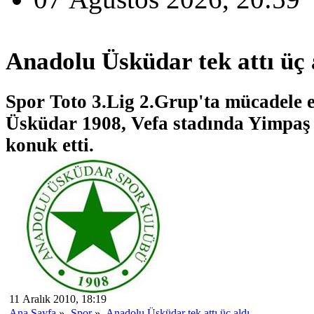
Anadolu Üsküdar tek attı üç 
Spor Toto 3.Lig 2.Grup'ta mücadele
Üsküdar 1908, Vefa stadında Yimpaş
konuk etti.
11 Aralık 2010, 18:19
Ana Sayfa
»
Spor
»
Anadolu Üsküdar tek attı üç aldı