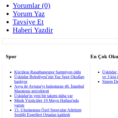
Yorumlar (0)
Yorum Yaz
Tavsiye Et
Haberi Yazdir
Spor
En Çok Oku
Küçüksu Rasathanespor Şampiyon oldu
Üsküdar 
Üsküdar Belediyesi’nin Yaz Spor Okulları
ve 3 kişi 
başlıyor
Sinem De
Asya ile Avrupa'yı buluşturan 46. İstanbul
Maratonu gerçekleşti
Üsküdar'ın yeni bir takımı daha var
Minik Yüzücüler 19 Mayıs Haftası'nda
yarıştı
15. Uluslararası Özel Sporcular Atletizm
Şenliği Engelleri Ortadan kaldırdı