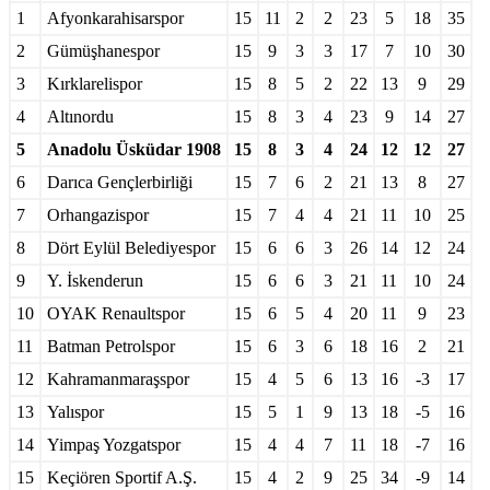
1
Afyonkarahisarspor
15
11
2
2
23
5
18
35
2
Gümüşhanespor
15
9
3
3
17
7
10
30
3
Kırklarelispor
15
8
5
2
22
13
9
29
4
Altınordu
15
8
3
4
23
9
14
27
5
Anadolu Üsküdar 1908
15
8
3
4
24
12
12
27
6
Darıca Gençlerbirliği
15
7
6
2
21
13
8
27
7
Orhangazispor
15
7
4
4
21
11
10
25
8
Dört Eylül Belediyespor
15
6
6
3
26
14
12
24
9
Y. İskenderun
15
6
6
3
21
11
10
24
10
OYAK Renaultspor
15
6
5
4
20
11
9
23
11
Batman Petrolspor
15
6
3
6
18
16
2
21
12
Kahramanmaraşspor
15
4
5
6
13
16
-3
17
13
Yalıspor
15
5
1
9
13
18
-5
16
14
Yimpaş Yozgatspor
15
4
4
7
11
18
-7
16
15
Keçiören Sportif A.Ş.
15
4
2
9
25
34
-9
14