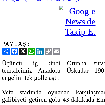
PAYLAŞ :
Paylaş
Facebook
X
WhatsApp
LinkedIn
Copy
Email
Link
Üçüncü Lig İkinci Grup'ta zirv
temsilcimiz Anadolu Üsküdar 19
engelini tek golle aştı.
Vefa stadında oynanan karşılaşmada
galibiyeti getiren golü 43.dakikada Em