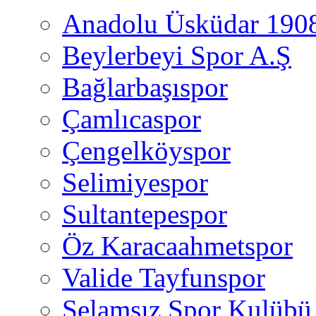
Anadolu Üsküdar 190
Beylerbeyi Spor A.Ş
Bağlarbaşıspor
Çamlıcaspor
Çengelköyspor
Selimiyespor
Sultantepespor
Öz Karacaahmetspor
Valide Tayfunspor
Selamsız Spor Kulübü