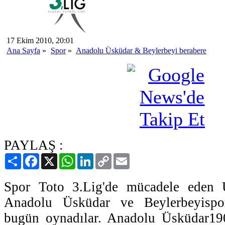
17 Ekim 2010, 20:01
Ana Sayfa
»
Spor
»
Anadolu Üsküdar & Beylerbeyi berabere
PAYLAŞ :
Paylaş
Facebook
X
WhatsApp
LinkedIn
Copy
Email
Link
Spor Toto 3.Lig'de mücadele eden Ü
Anadolu Üsküdar ve Beylerbeyispor
bugün oynadılar. Anadolu Üsküdar190