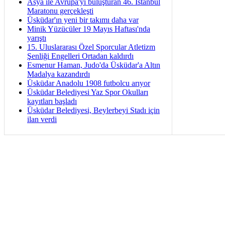
Asya ile Avrupa'yı buluşturan 46. İstanbul
Maratonu gerçekleşti
Üsküdar'ın yeni bir takımı daha var
Minik Yüzücüler 19 Mayıs Haftası'nda
yarıştı
15. Uluslararası Özel Sporcular Atletizm
Şenliği Engelleri Ortadan kaldırdı
Esmenur Haman, Judo'da Üsküdar'a Altın
Madalya kazandırdı
Üsküdar Anadolu 1908 futbolcu arıyor
Üsküdar Belediyesi Yaz Spor Okulları
kayıtları başladı
Üsküdar Belediyesi, Beylerbeyi Stadı için
ilan verdi