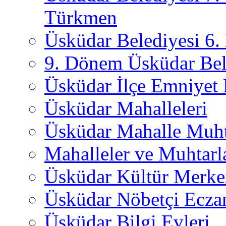
Türkmen
Üsküdar Belediyesi 6
9. Dönem Üsküdar Bel
Üsküdar İlçe Emniyet
Üsküdar Mahalleleri
Üsküdar Mahalle Muht
Mahalleler ve Muhtarl
Üsküdar Kültür Merkez
Üsküdar Nöbetçi Ecza
Üsküdar Bilgi Evleri