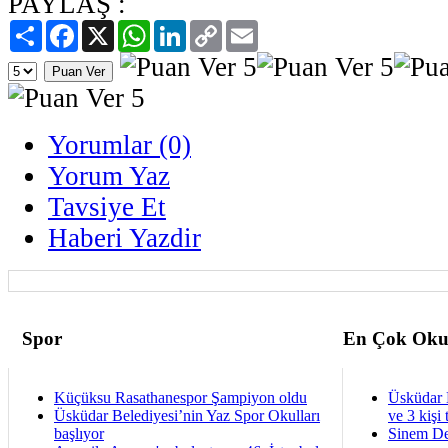
PAYLAŞ :
Paylaş
Facebook
X
WhatsApp
LinkedIn
Copy
Email
Link
Yorumlar (0)
Yorum Yaz
Tavsiye Et
Haberi Yazdir
Spor
En Çok Oku
Küçüksu Rasathanespor Şampiyon oldu
Üsküdar 
Üsküdar Belediyesi’nin Yaz Spor Okulları
ve 3 kişi 
başlıyor
Sinem De