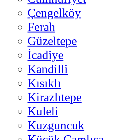
Çengelköy
Ferah
Güzeltepe
İcadiye
Kandilli
Kısıklı
Kirazlıtepe
Kuleli
Kuzguncuk
Küçük Çamlıca