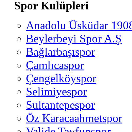
Spor Kulüpleri
Anadolu Üsküdar 190
Beylerbeyi Spor A.Ş
Bağlarbaşıspor
Çamlıcaspor
Çengelköyspor
Selimiyespor
Sultantepespor
Öz Karacaahmetspor
Valide Tayfunspor