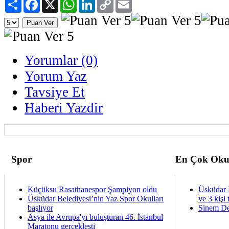
Paylaş
Facebook
X
WhatsApp
LinkedIn
Copy
Email
Link
Yorumlar (0)
Yorum Yaz
Tavsiye Et
Haberi Yazdir
Spor
En Çok Oku
Küçüksu Rasathanespor Şampiyon oldu
Üsküdar 
Üsküdar Belediyesi’nin Yaz Spor Okulları
ve 3 kişi 
başlıyor
Sinem De
Asya ile Avrupa'yı buluşturan 46. İstanbul
Maratonu gerçekleşti