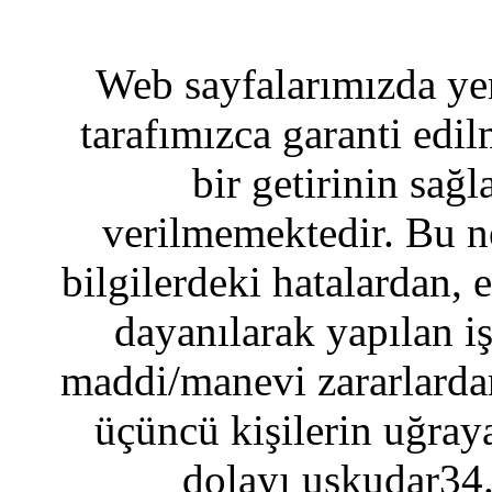
Web sayfalarımızda yer
tarafımızca garanti edil
bir getirinin sağ
verilmemektedir. Bu n
bilgilerdeki hatalardan, 
dayanılarak yapılan i
maddi/manevi zararlardan
üçüncü kişilerin uğraya
dolayı uskudar34