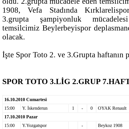
oldu. 2.grupta mücadele eden temsilc
1908, Vefa Stadında Kırklarelispor
3.grupta şampiyonluk mücadele
temsilcimiz Beylerbeyispor deplasman
olacak.
İşte Spor Toto 2. ve 3.Grupta haftanın 
SPOR TOTO 3.LİG 2.GRUP 7.HAF
16.10.2010 Cumartesi
15:00
Y. İskenderun
1
-
0
OYAK Renault
17.10.2010 Pazar
15:00
Y.Yozgatspor
-
Beykoz 1908