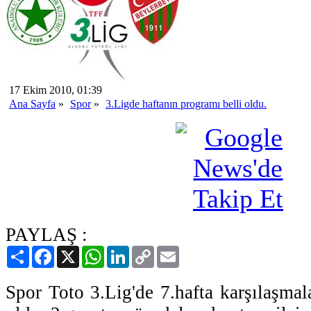
17 Ekim 2010, 01:39
Ana Sayfa
»
Spor
»
3.Ligde haftanın programı belli oldu.
PAYLAŞ :
Paylaş
Facebook
X
WhatsApp
LinkedIn
Copy
Email
Link
Spor Toto 3.Lig'de 7.hafta karşılaşmal