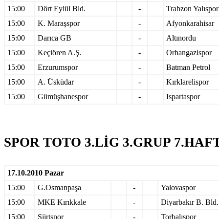
15:00
Dört Eylül Bld.
-
Trabzon Yalıspor
15:00
K. Maraşspor
-
Afyonkarahisar
15:00
Darıca GB
-
Altınordu
15:00
Keçiören A.Ş.
-
Orhangazispor
15:00
Erzurumspor
-
Batman Petrol
15:00
A. Üsküdar
-
Kırklarelispor
15:00
Gümüşhanespor
-
Ispartaspor
SPOR TOTO 3.LİG 3.GRUP 7.HAF
17.10.2010 Pazar
15:00
G.Osmanpaşa
-
Yalovaspor
15:00
MKE Kırıkkale
-
Diyarbakır B. Bld.
15:00
Siirtspor
-
Torbalıspor