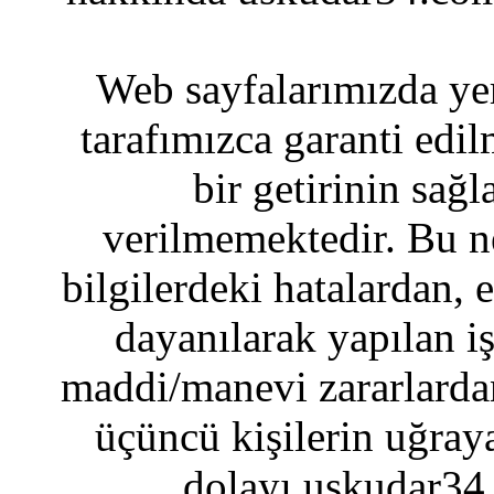
Web sayfalarımızda yer
tarafımızca garanti edil
bir getirinin sağ
verilmemektedir. Bu n
bilgilerdeki hatalardan, 
dayanılarak yapılan i
maddi/manevi zararlardan
üçüncü kişilerin uğraya
dolayı uskudar34