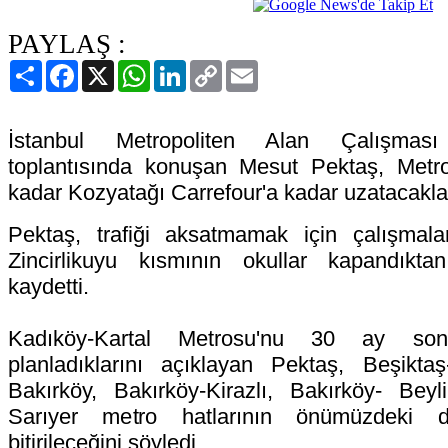
PAYLAŞ :
Paylaş
Facebook
X
WhatsApp
LinkedIn
Copy
Email
Link
İstanbul Metropoliten Alan Çalışması
toplantısında konuşan Mesut Pektaş, Metro
kadar Kozyatağı Carrefour'a kadar uzatacakların
Pektaş, trafiği aksatmamak için çalışmalar
Zincirlikuyu kısmının okullar kapandıkta
kaydetti.
Kadıköy-Kartal Metrosu'nu 30 ay so
planladıklarını açıklayan Pektaş, Beşikta
Bakırköy, Bakırköy-Kirazlı, Bakırköy- Beylik
Sarıyer metro hatlarının önümüzdeki
bitirileceğini söyledi.