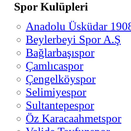
Spor Kulüpleri
Anadolu Üsküdar 190
Beylerbeyi Spor A.Ş
Bağlarbaşıspor
Çamlıcaspor
Çengelköyspor
Selimiyespor
Sultantepespor
Öz Karacaahmetspor