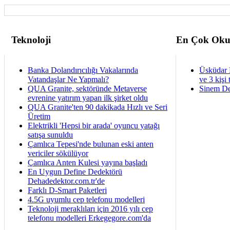
Teknoloji
En Çok Oku
Banka Dolandırıcılığı Vakalarında
Üsküdar 
Vatandaşlar Ne Yapmalı?
ve 3 kişi 
QUA Granite, sektöründe Metaverse
Sinem De
evrenine yatırım yapan ilk şirket oldu
QUA Granite'ten 90 dakikada Hızlı ve Seri
Üretim
Elektrikli 'Hepsi bir arada' oyuncu yatağı
satışa sunuldu
Çamlıca Tepesi'nde bulunan eski anten
vericiler sökülüyor
Çamlıca Anten Kulesi yayına başladı
En Uygun Define Dedektörü
Dehadedektor.com.tr'de
Farklı D-Smart Paketleri
4.5G uyumlu cep telefonu modelleri
Teknoloji meraklıları için 2016 yılı cep
telefonu modelleri Erkegegore.com'da