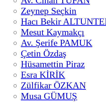
Av. Cihan TUFAN
Zeynep Seçkin
Hacı Bekir ALTUNTE
Mesut Kaymakçı
Av. Şerife PAMUK
Çetin Özdaş
Hüsamettin Piraz
Esra KİRİK
Zülfikar ÖZKAN
Musa GÜMUŞ