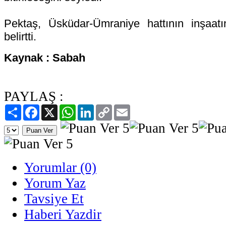
Pektaş, Üsküdar-Ümraniye hattının inşaatı
belirtti.
Kaynak : Sabah
PAYLAŞ :
Paylaş
Facebook
X
WhatsApp
LinkedIn
Copy
Email
Link
Yorumlar (0)
Yorum Yaz
Tavsiye Et
Haberi Yazdir