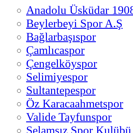
Anadolu Üsküdar 190
Beylerbeyi Spor A.Ş
Bağlarbaşıspor
Çamlıcaspor
Çengelköyspor
Selimiyespor
Sultantepespor
Öz Karacaahmetspor
Valide Tayfunspor
Selamsız Spor Kulübü