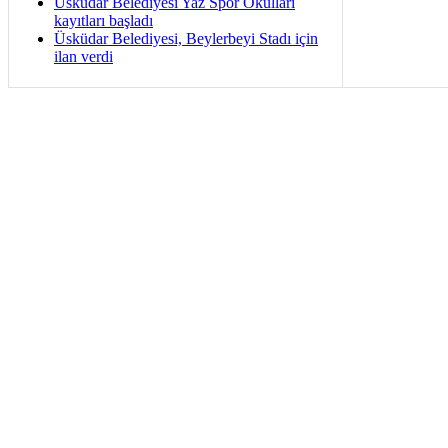
Üsküdar Belediyesi Yaz Spor Okulları
kayıtları başladı
Üsküdar Belediyesi, Beylerbeyi Stadı için
ilan verdi