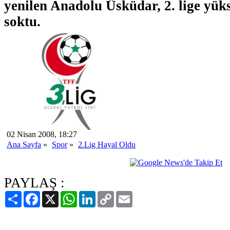
yenilen Anadolu Üsküdar, 2. lige yük
soktu.
02 Nisan 2008, 18:27
Ana Sayfa
»
Spor
»
2.Lig Hayal Oldu
PAYLAŞ :
Paylaş
Facebook
X
WhatsApp
LinkedIn
Copy
Email
Link