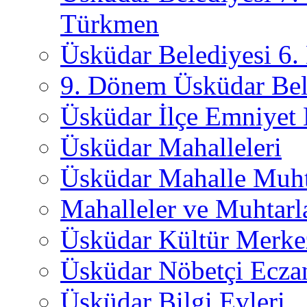
Türkmen
Üsküdar Belediyesi 6
9. Dönem Üsküdar Bel
Üsküdar İlçe Emniyet
Üsküdar Mahalleleri
Üsküdar Mahalle Muht
Mahalleler ve Muhtarl
Üsküdar Kültür Merkez
Üsküdar Nöbetçi Ecza
Üsküdar Bilgi Evleri