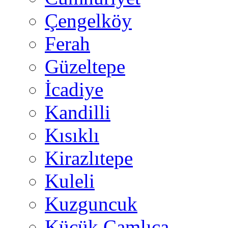
Çengelköy
Ferah
Güzeltepe
İcadiye
Kandilli
Kısıklı
Kirazlıtepe
Kuleli
Kuzguncuk
Küçük Çamlıca