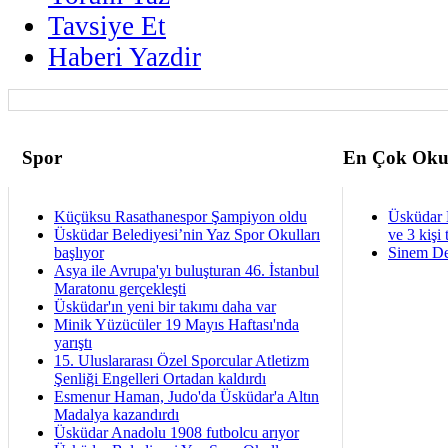
Tavsiye Et
Haberi Yazdir
Spor
En Çok Oku
Küçüksu Rasathanespor Şampiyon oldu
Üsküdar 
Üsküdar Belediyesi’nin Yaz Spor Okulları
ve 3 kişi 
başlıyor
Sinem De
Asya ile Avrupa'yı buluşturan 46. İstanbul
Maratonu gerçekleşti
Üsküdar'ın yeni bir takımı daha var
Minik Yüzücüler 19 Mayıs Haftası'nda
yarıştı
15. Uluslararası Özel Sporcular Atletizm
Şenliği Engelleri Ortadan kaldırdı
Esmenur Haman, Judo'da Üsküdar'a Altın
Madalya kazandırdı
Üsküdar Anadolu 1908 futbolcu arıyor