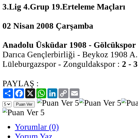
3.Lig 4.Grup 19.Erteleme Maçları
02 Nisan 2008 Çarşamba
Anadolu Üsküdar 1908 - Gölcükspor :
Darıca Gençlerbirliği - Beykoz 1908 A
Lüleburgazspor - Zonguldakspor :
2 - 3
PAYLAŞ :
Paylaş
Facebook
X
WhatsApp
LinkedIn
Copy
Email
Link
Yorumlar (0)
Yorum Yaz