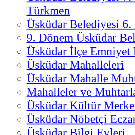
Türkmen
Üsküdar Belediyesi 6
9. Dönem Üsküdar Bel
Üsküdar İlçe Emniyet
Üsküdar Mahalleleri
Üsküdar Mahalle Muht
Mahalleler ve Muhtarl
Üsküdar Kültür Merkez
Üsküdar Nöbetçi Ecza
Üsküdar Bilgi Evleri