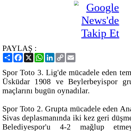
PAYLAŞ :
Paylaş
Facebook
X
WhatsApp
LinkedIn
Copy
Email
Link
Spor Toto 3. Lig'de mücadele eden tem
Üsküdar 1908 ve Beylerbeyispor gru
maçlarını bugün oynadılar.
Spor Toto 2. Grupta mücadele eden An
Sivas deplasmanında iki kez geri düşm
Belediyespor'u 4-2 mağlup etmey