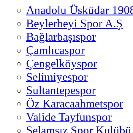
Anadolu Üsküdar 190
Beylerbeyi Spor A.Ş
Bağlarbaşıspor
Çamlıcaspor
Çengelköyspor
Selimiyespor
Sultantepespor
Öz Karacaahmetspor
Valide Tayfunspor
Selamsız Spor Kulübü