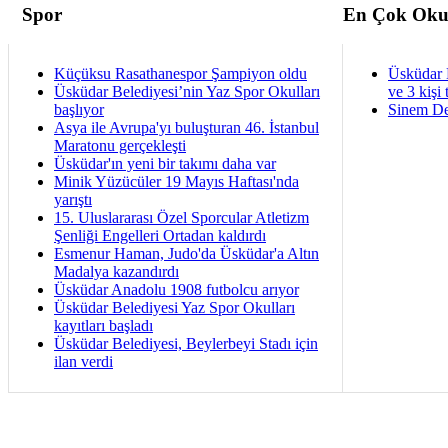
Spor
En Çok Oku
Küçüksu Rasathanespor Şampiyon oldu
Üsküdar 
Üsküdar Belediyesi’nin Yaz Spor Okulları
ve 3 kişi 
başlıyor
Sinem De
Asya ile Avrupa'yı buluşturan 46. İstanbul
Maratonu gerçekleşti
Üsküdar'ın yeni bir takımı daha var
Minik Yüzücüler 19 Mayıs Haftası'nda
yarıştı
15. Uluslararası Özel Sporcular Atletizm
Şenliği Engelleri Ortadan kaldırdı
Esmenur Haman, Judo'da Üsküdar'a Altın
Madalya kazandırdı
Üsküdar Anadolu 1908 futbolcu arıyor
Üsküdar Belediyesi Yaz Spor Okulları
kayıtları başladı
Üsküdar Belediyesi, Beylerbeyi Stadı için
ilan verdi