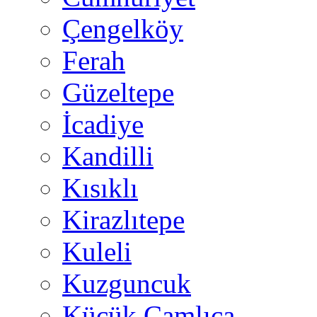
Çengelköy
Ferah
Güzeltepe
İcadiye
Kandilli
Kısıklı
Kirazlıtepe
Kuleli
Kuzguncuk
Küçük Çamlıca