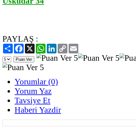
Üsküdar 34
PAYLAŞ :
Paylaş
Facebook
X
WhatsApp
LinkedIn
Copy
Email
Link
Yorumlar (0)
Yorum Yaz
Tavsiye Et
Haberi Yazdir