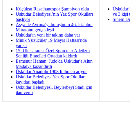
Küçüksu Rasathanespor Şampiyon oldu
Üsküdar 
Üsküdar Belediyesi’nin Yaz Spor Okulları
ve 3 kişi 
başlıyor
Sinem De
Asya ile Avrupa'yı buluşturan 46. İstanbul
Maratonu gerçekleşti
Üsküdar'ın yeni bir takımı daha var
Minik Yüzücüler 19 Mayıs Haftası'nda
yarıştı
15. Uluslararası Özel Sporcular Atletizm
Şenliği Engelleri Ortadan kaldırdı
Esmenur Haman, Judo'da Üsküdar'a Altın
Madalya kazandırdı
Üsküdar Anadolu 1908 futbolcu arıyor
Üsküdar Belediyesi Yaz Spor Okulları
kayıtları başladı
Üsküdar Belediyesi, Beylerbeyi Stadı için
ilan verdi