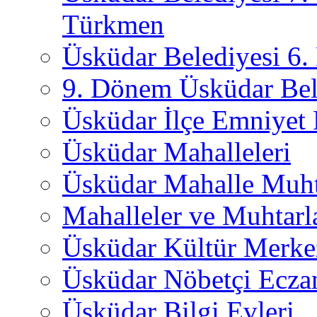
Türkmen
Üsküdar Belediyesi 6
9. Dönem Üsküdar Bel
Üsküdar İlçe Emniyet
Üsküdar Mahalleleri
Üsküdar Mahalle Muht
Mahalleler ve Muhtarl
Üsküdar Kültür Merkez
Üsküdar Nöbetçi Ecza
Üsküdar Bilgi Evleri