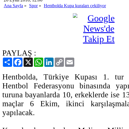
Ana Sayfa
»
Spor
»
Hentbolda Kupa kuraları çekiliyor
PAYLAŞ :
Paylaş
Facebook
X
WhatsApp
LinkedIn
Copy
Email
Link
Hentbolda, Türkiye Kupası 1. tur 
Hentbol Federasyonu binasında yapı
turuna bayanlarda 10, erkeklerde ise 13
maçlar 6 Ekim, ikinci karşılaşma
yapılacak.