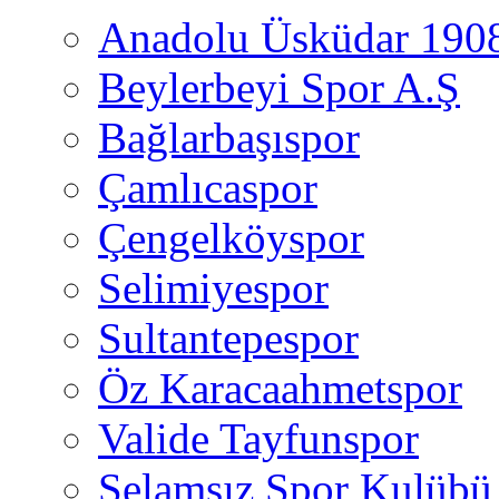
Anadolu Üsküdar 190
Beylerbeyi Spor A.Ş
Bağlarbaşıspor
Çamlıcaspor
Çengelköyspor
Selimiyespor
Sultantepespor
Öz Karacaahmetspor
Valide Tayfunspor
Selamsız Spor Kulübü