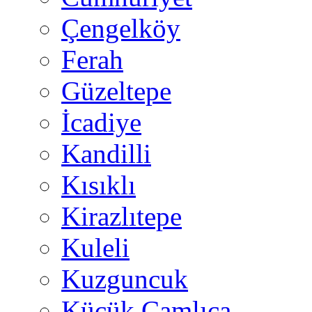
Çengelköy
Ferah
Güzeltepe
İcadiye
Kandilli
Kısıklı
Kirazlıtepe
Kuleli
Kuzguncuk
Küçük Çamlıca