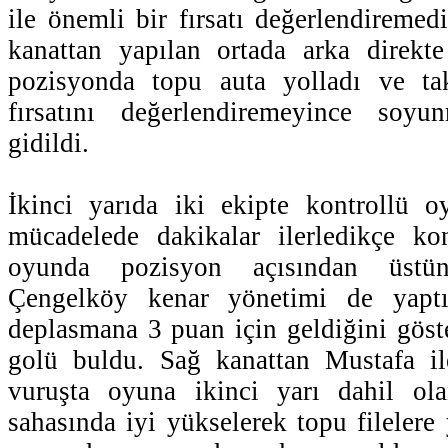
ile önemli bir fırsatı değerlendiremed
kanattan yapılan ortada arka direkt
pozisyonda topu auta yolladı ve ta
fırsatını değerlendiremeyince soyu
gidildi.
İkinci yarıda iki ekipte kontrollü o
mücadelede dakikalar ilerledikçe kon
oyunda pozisyon açısından üstün
Çengelköy kenar yönetimi de yaptığ
deplasmana 3 puan için geldiğini göste
golü buldu. Sağ kanattan Mustafa ile
vuruşta oyuna ikinci yarı dahil ol
sahasında iyi yükselerek topu filelere