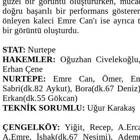
güzel bir görüntü oluştururken, müca
doğru başarılı bir performans gösterer
önleyen kaleci Emre Can'ı ise ayrıca t
bir görüntü oluşturdu.
STAT:
Nurtepe
HAKEMLER:
Oğuzhan Civelekoğlu,
Erhan Çene
NURTEPE:
Emre Can, Ömer, Emr
Sabri(dk.82 Aykut), Bora(dk.67 Deniz)
Erkan(dk.55 Gökcan)
TEKNİK SORUMLU:
Uğur Karakaş
ÇENGELKÖY:
Yiğit, Recep, A.Erca
A.Emre, İshak(dk.67 Nesimi), Adem(