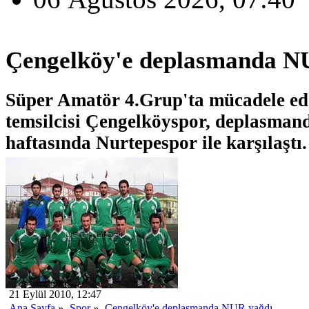
Çengelköy'e deplasmanda N
Süper Amatör 4.Grup'ta mücadele e
temsilcisi Çengelköyspor, deplasmanda
haftasında Nurtepespor ile karşılaştı.
21 Eylül 2010, 12:47
Ana Sayfa
»
Spor
»
Çengelköy'e deplasmanda NUR yağdı