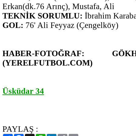
Erkan(dk.76 Arınç), Mustafa, Ali
TEKNİK SORUMLU:
İbrahim Karaba
GOL:
76' Ali Feyyaz (Çengelköy)
HABER-FOTOĞRAF: GÖ
(YERELFUTBOL.COM)
Üsküdar 34
PAYLAŞ :