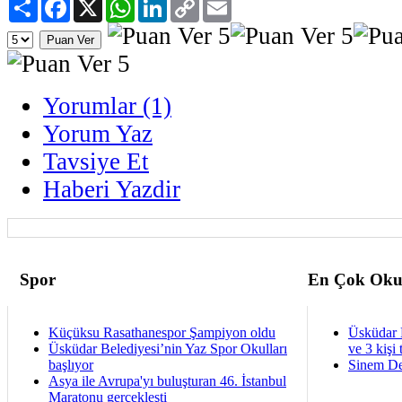
Paylaş
Facebook
X
WhatsApp
LinkedIn
Copy
Email
Link
Yorumlar (1)
Yorum Yaz
Tavsiye Et
Haberi Yazdir
Spor
En Çok Oku
Küçüksu Rasathanespor Şampiyon oldu
Üsküdar 
Üsküdar Belediyesi’nin Yaz Spor Okulları
ve 3 kişi 
başlıyor
Sinem De
Asya ile Avrupa'yı buluşturan 46. İstanbul
Maratonu gerçekleşti