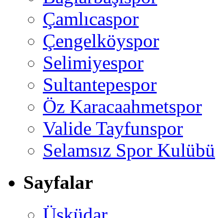
Çamlıcaspor
Çengelköyspor
Selimiyespor
Sultantepespor
Öz Karacaahmetspor
Valide Tayfunspor
Selamsız Spor Kulübü
Sayfalar
Üsküdar