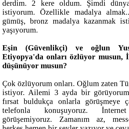
derdim. 2 kere oldum. Şimdi düny
istiyorum. Özellikle madalya almak.
gümüş, bronz madalya kazanmak ist
yaşıyorum.
Eşin (Güvenlikçi) ve oğlun Yus
Etiyopya'da onları özlüyor musun, İ
düşünüyor musun?
Çok özlüyorum onları. Oğlum zaten Tü
istiyor. Ailemi 3 ayda bir görüyorum
fırsat buldukça onlarla görüşmeye 
telefonla konuşuyoruz. İnter
görüşemiyoruz. Zamanım az, messe
herkes hemen bir şeyler yazıyor ve cev