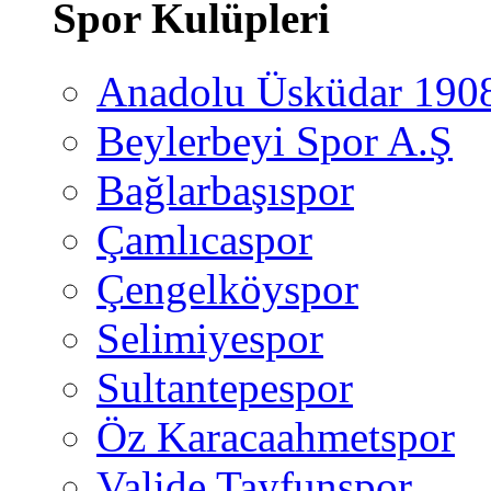
Spor Kulüpleri
Anadolu Üsküdar 190
Beylerbeyi Spor A.Ş
Bağlarbaşıspor
Çamlıcaspor
Çengelköyspor
Selimiyespor
Sultantepespor
Öz Karacaahmetspor
Valide Tayfunspor