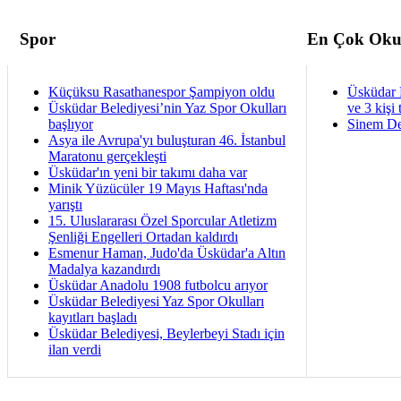
Spor
En Çok Oku
Küçüksu Rasathanespor Şampiyon oldu
Üsküdar 
Üsküdar Belediyesi’nin Yaz Spor Okulları
ve 3 kişi 
başlıyor
Sinem De
Asya ile Avrupa'yı buluşturan 46. İstanbul
Maratonu gerçekleşti
Üsküdar'ın yeni bir takımı daha var
Minik Yüzücüler 19 Mayıs Haftası'nda
yarıştı
15. Uluslararası Özel Sporcular Atletizm
Şenliği Engelleri Ortadan kaldırdı
Esmenur Haman, Judo'da Üsküdar'a Altın
Madalya kazandırdı
Üsküdar Anadolu 1908 futbolcu arıyor
Üsküdar Belediyesi Yaz Spor Okulları
kayıtları başladı
Üsküdar Belediyesi, Beylerbeyi Stadı için
ilan verdi