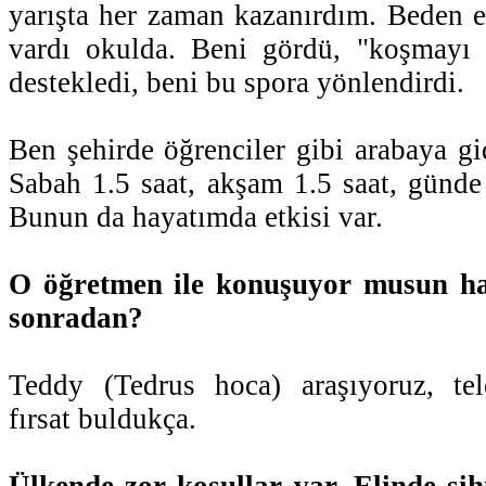
yarışta her zaman kazanırdım. Beden 
vardı okulda. Beni gördü, "koşmayı
destekledi, beni bu spora yönlendirdi.
Ben şehirde öğrenciler gibi arabaya g
Sabah 1.5 saat, akşam 1.5 saat, günd
Bunun da hayatımda etkisi var.
O öğretmen ile konuşuyor musun hal
sonradan?
Teddy (Tedrus hoca) araşıyoruz, te
fırsat buldukça.
Ülkende zor koşullar var. Elinde sih