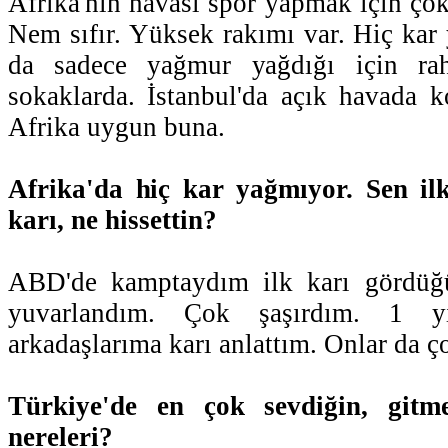
Afrika'nın havası spor yapmak için ço
Nem sıfır. Yüksek rakımı var. Hiç kar
da sadece yağmur yağdığı için rah
sokaklarda. İstanbul'da açık havada 
Afrika uygun buna.
Afrika'da hiç kar yağmıyor. Sen i
karı, ne hissettin?
ABD'de kamptaydım ilk karı gördüğü
yuvarlandım. Çok şaşırdım. 1 y
arkadaşlarıma karı anlattım. Onlar da ço
Türkiye'de en çok sevdiğin, gitme
nereleri?