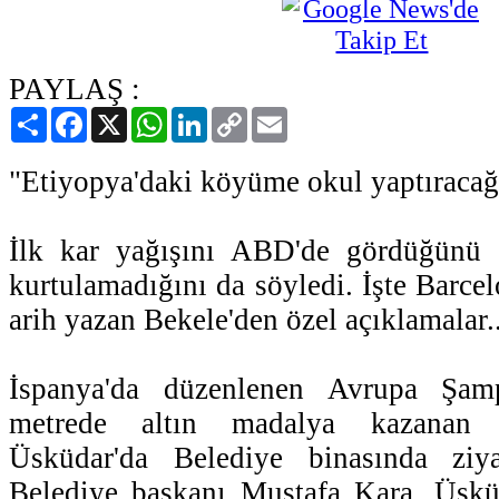
PAYLAŞ :
Paylaş
Facebook
X
WhatsApp
LinkedIn
Copy
Email
Link
"Etiyopya'daki köyüme okul yaptıracağ
İlk kar yağışını ABD'de gördüğünü 
kurtulamadığını da söyledi. İşte Barce
arih yazan Bekele'den özel açıklamalar..
İspanya'da düzenlenen Avrupa Şam
metrede altın madalya kazanan 
Üsküdar'da Belediye binasında ziya
Belediye başkanı Mustafa Kara, Üskü