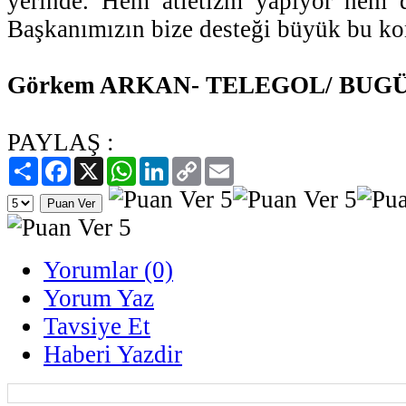
yerinde. Hem atletizm yapıyor hem 
Başkanımızın bize desteği büyük bu ko
Görkem ARKAN- TELEGOL/ BUG
PAYLAŞ :
Paylaş
Facebook
X
WhatsApp
LinkedIn
Copy
Email
Link
Yorumlar (0)
Yorum Yaz
Tavsiye Et
Haberi Yazdir