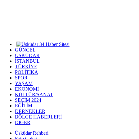
GÜNCEL
ÜSKÜDAR
İSTANBUL
TÜRKİYE
POLİTİKA
SPOR
YAŞAM
EKONOMİ
KÜLTÜR/SANAT
SEÇİM 2024
EĞİTİM
DERNEKLER
BÖLGE HABERLERİ
DİĞER
Üsküdar Rehberi
Foto Galeri