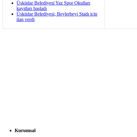
Üsküdar Belediyesi Yaz Spor Okulları
kayıtları başladı
Üsküdar Belediyesi, Beylerbeyi Stadı için
ilan verdi
Kurumsal