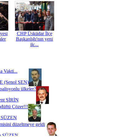
yesi
CHP Üsküdar İlçe
mler
Başkanlığı'nın yeni
ilç...
a Vakti...
 (Şenol ŞEN)
oalisyonlu ülkeler?
ent ŞİRİN
Müftü Çözer!!!
i SÜZEN
misini düzeltmeye geldi
a SÜZEN