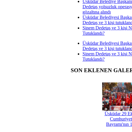
Üsküdar Belediye Başkan
Dedetaş yolsuzluk operas
gözaltına alındı
Üsküdar Belediyesi Başka
Dedetaş ve 3 kişi tutuklan
Sinem Dedetaş ve 3 kişi 
Tutuklandı?
Üsküdar Belediyesi Başka
Dedetaş ve 3 kişi tutuklan
Sinem Dedetaş ve 3 kişi 
Tutuklandı?
SON EKLENEN GALE
Üsküdar 29 E
Cumhuriyet
Bayramı'nın 1