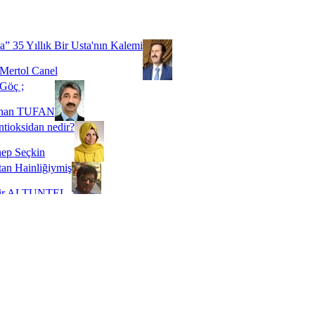
Biz buyuz...
 SOYSEVİNÇ
a” 35 Yıllık Bir Usta'nın Kalemi
Mertol Canel
Göç ;
ihan TUFAN
tioksidan nedir?
ep Seçkin
an Hainliğiymiş
kir ALTUNTEL
adde Bağımlılığı
t Kaymakçı
 Bir Süre De Olsa Burdayız
aş ŞENEL
ti Kalmadı Üstadım!