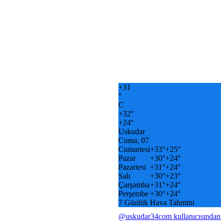
+
31
°
C
+
32°
+
24°
Uskudar
Cuma, 07
Cumartesi
+
33°
+
25°
Pazar
+
30°
+
24°
Pazartesi
+
31°
+
24°
Salı
+
30°
+
23°
Çarşamba
+
31°
+
24°
Perşembe
+
30°
+
24°
7 Günlük Hava Tahmini
@uskudar34com kullanıcısından