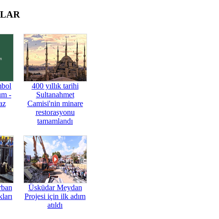
OLAR
mbol
400 yıllık tarihi
üm -
Sultanahmet
az
Camisi'nin minare
restorasyonu
tamamlandı
rban
Üsküdar Meydan
ları
Projesi için ilk adım
atıldı