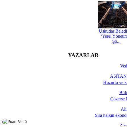
Üsküdar Beledi
''Yerel Yöneti
Şö...
YAZARLAR
Ved
ASİTANE
Huzurlu ve k
Bül
Çözerse 
Al
Sıra halkın ekono
Ziy