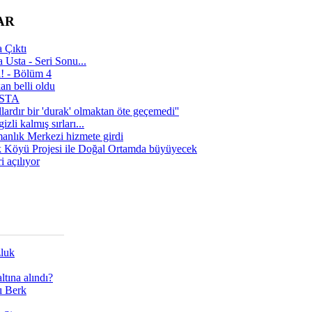
AR
 Çıktı
 Usta - Seri Sonu...
a! - Bölüm 4
n belli oldu
 USTA
lardır bir 'durak' olmaktan öte geçemedi''
zli kalmış sırları...
manlık Merkezi hizmete girdi
 Köyü Projesi ile Doğal Ortamda büyüyecek
i açılıyor
zluk
tına alındı?
ı Berk