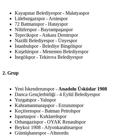
Kayapınar Belediyespor - Malatyaspor
Lüleburgazspor - Arsinspor
72 Batmanspor - Hatayspor
Nilüferspor - Bayrampaşaspor
Tepecikspor - Ankara Demirspor
Nazilli Belediyespor - Ünyespor
İstanbulspor - Belediye Bingölspor
Kırşehirspor - Menemen Belediyespor
İnegölspor - Tekirova Belediyespor
2. Grup
Yeni İskenderunspor -
Anadolu Üsküdar 1908
Darıca Gençlerbirliği - 4 Eylül Belediyespor
Yozgatspor - Yalıspor
Kahramanmaraşspor - Erzurumspor
Keçiörenspor - Batman Petrolspor
Ispartaspor - Kırklarelispor
Orhangazispor - OYAK Renaultspor
Beykoz 1908 - Afyonkarahisarspor
Gümüşhanespor - Altınordu