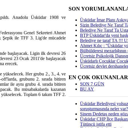
SON YORUMLANANL
apıldı. Anadolu Üsküdar 1908 ve
Üsküdar İmar Planı Askıya
Sizin Belediye Ne Taraf Ta
Belediye Ne Taraf Ta Ust
l Federasyonu Genel Sekreteri Ahmet
BTP Üsküdar'da yeni başka
 Şepik ile TFF 3. Lig'de mücadele
Belediye ne taraf TA !!!
Ahmet Kılıç : ''Üsküdar yıl
Bülbülderesi mezarlığının gi
nde başlayacak. Ligin ilk devresi 26
Ücretsiz Psikolojik Danış
i devresi 23 Ocak 2011'de başlayacak
Üsküdarlı Çocuklar Çocuk
na erecek.
Ücretsiz devlet dershaneler
e yükselecek. Her grubu 2., 3., 4. ve
EN ÇOK OKUNANLAR
off'larda, grubunu 2. sırada bitiren
SON 7 GÜN
kımlar ile aynı grubu 4. sırada bitiren
BU AY
apacak. Bu müsabakalarda kazanan
'e yükselecek. Toplam 6 takım TFF 2.
Üsküdar Belediyesi yolsu
soruşturmasında neler var?
Sinem Dedetaş neden gözal
Üsküdar CHP İlçe Başkan
Tütüncü istifa etti