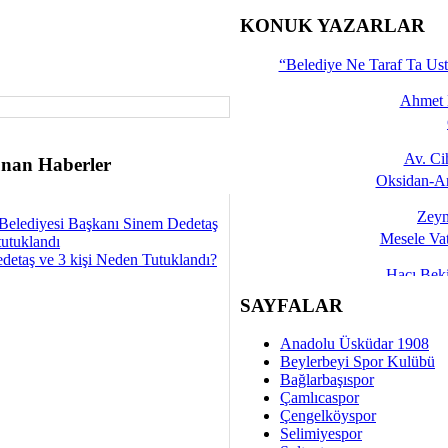
İşte 
KONUK YAZARLAR
Yalçın
“Belediye Ne Taraf Ta Ust
Ahmet 
Av. C
nan Haberler
Oksidan-An
Zeyn
Belediyesi Başkanı Sinem Dedetaş
Mesele Vat
tutuklandı
detaş ve 3 kişi Neden Tutuklandı?
Hacı Be
Okullarda M
SAYFALAR
Mesu
Anadolu Üsküdar 1908
Dünya Fani, Ama Kısa
Beylerbeyi Spor Kulübü
Bağlarbaşıspor
Sav
Çamlıcaspor
Hukukun Adale
Çengelköyspor
Selimiyespor