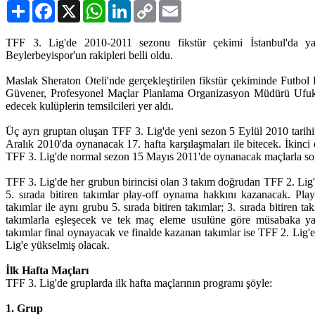
Paylaş
Facebook
X
WhatsApp
LinkedIn
Copy
Email
Link
TFF 3. Lig'de 2010-2011 sezonu fikstür çekimi İstanbul'da y
Beylerbeyispor'un rakipleri belli oldu.
Maslak Sheraton Oteli'nde gerçekleştirilen fikstür çekiminde Futbo
Güvener, Profesyonel Maçlar Planlama Organizasyon Müdürü Ufuk
edecek kulüplerin temsilcileri yer aldı.
Üç ayrı gruptan oluşan TFF 3. Lig'de yeni sezon 5 Eylül 2010 tarihi
Aralık 2010'da oynanacak 17. hafta karşılaşmaları ile bitecek. İkinc
TFF 3. Lig'de normal sezon 15 Mayıs 2011'de oynanacak maçlarla so
TFF 3. Lig'de her grubun birincisi olan 3 takım doğrudan TFF 2. Lig'
5. sırada bitiren takımlar play-off oynama hakkını kazanacak. Play-
takımlar ile aynı grubu 5. sırada bitiren takımlar; 3. sırada bitiren ta
takımlarla eşleşecek ve tek maç eleme usulüne göre müsabaka y
takımlar final oynayacak ve finalde kazanan takımlar ise TFF 2. Lig
Lig'e yükselmiş olacak.
İlk Hafta Maçları
TFF 3. Lig'de gruplarda ilk hafta maçlarının programı şöyle:
1. Grup