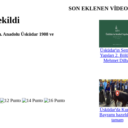
SON EKLENEN VİDE
ekildi
dı. Anadolu Üsküdar 1908 ve
Üsküdar'ın Se
Yapıları 2. Böl
Mehmet Dilb
Üsküdar'da Ku
Bayramı hazırlık
tamam