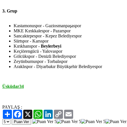
3. Grup
Kastamonuspor - Gaziosmanpaşaspor
MKE Kırıkkalespor - Pazarspor
Sancaktepespor - Kepez Belediyespor
Siirtspor - Karsspor
Kırıkhanspor -
Beylerbeyi
Keçiörengücü - Yalovaspor
Gölcükspor - Denizli Belediyespor
Zeytinburnuspor - Torbalıspor
Araklıspor - Diyarbakır Büyükşehir Belediyespor
Üsküdar34
PAYLAŞ :
Paylaş
Facebook
X
WhatsApp
LinkedIn
Copy
Email
Link