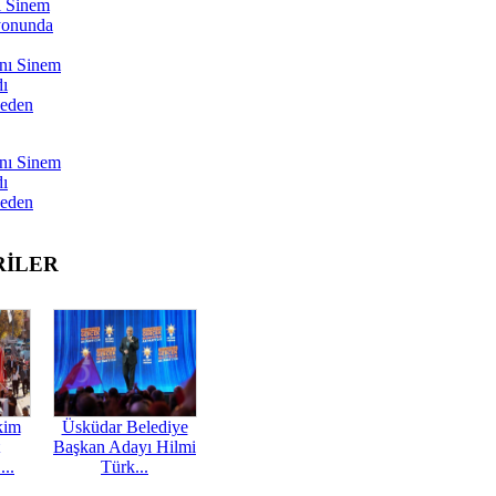
ı Sinem
yonunda
nı Sinem
dı
Neden
nı Sinem
dı
Neden
RİLER
kim
Üsküdar Belediye
Başkan Adayı Hilmi
...
Türk...