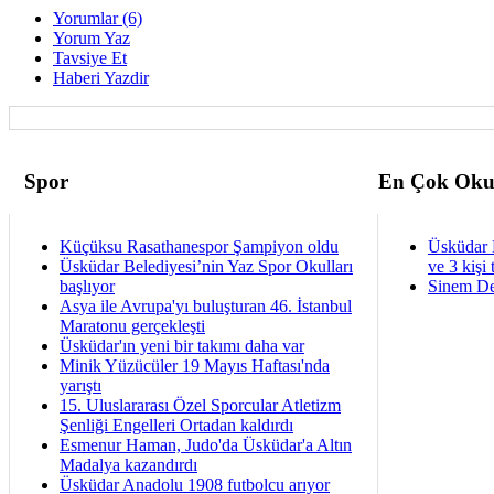
Yorumlar (6)
Yorum Yaz
Tavsiye Et
Haberi Yazdir
Spor
En Çok Oku
Küçüksu Rasathanespor Şampiyon oldu
Üsküdar 
Üsküdar Belediyesi’nin Yaz Spor Okulları
ve 3 kişi 
başlıyor
Sinem De
Asya ile Avrupa'yı buluşturan 46. İstanbul
Maratonu gerçekleşti
Üsküdar'ın yeni bir takımı daha var
Minik Yüzücüler 19 Mayıs Haftası'nda
yarıştı
15. Uluslararası Özel Sporcular Atletizm
Şenliği Engelleri Ortadan kaldırdı
Esmenur Haman, Judo'da Üsküdar'a Altın
Madalya kazandırdı
Üsküdar Anadolu 1908 futbolcu arıyor