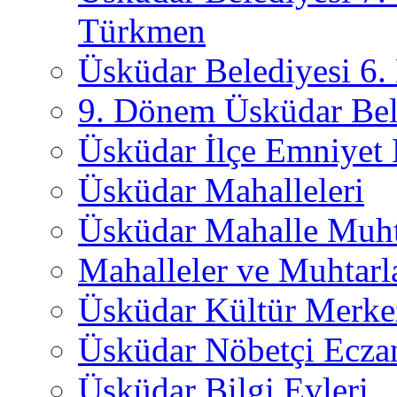
Türkmen
Üsküdar Belediyesi 6
9. Dönem Üsküdar Bel
Üsküdar İlçe Emniyet
Üsküdar Mahalleleri
Üsküdar Mahalle Muht
Mahalleler ve Muhtarl
Üsküdar Kültür Merkez
Üsküdar Nöbetçi Ecza
Üsküdar Bilgi Evleri