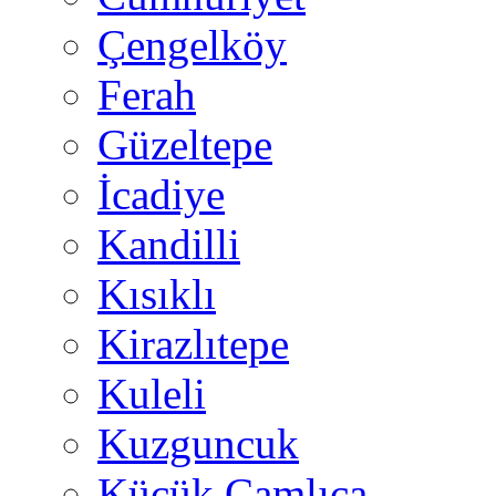
Çengelköy
Ferah
Güzeltepe
İcadiye
Kandilli
Kısıklı
Kirazlıtepe
Kuleli
Kuzguncuk
Küçük Çamlıca