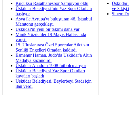
Küçüksu Rasathanespor Şampiyon oldu
Üsküdar 
Üsküdar Belediyesi’nin Yaz Spor Okulları
ve 3 kişi 
başlıyor
Sinem De
Asya ile Avrupa'yı buluşturan 46. İstanbul
Maratonu gerçekleşti
Üsküdar'ın yeni bir takımı daha var
Minik Yüzücüler 19 Mayıs Haftası'nda
yarıştı
15. Uluslararası Özel Sporcular Atletizm
Şenliği Engelleri Ortadan kaldırdı
Esmenur Haman, Judo'da Üsküdar'a Altın
Madalya kazandırdı
Üsküdar Anadolu 1908 futbolcu arıyor
Üsküdar Belediyesi Yaz Spor Okulları
kayıtları başladı
Üsküdar Belediyesi, Beylerbeyi Stadı için
ilan verdi