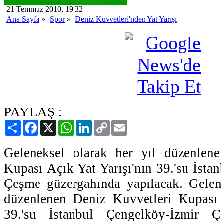
21 Temmuz 2010, 19:32
Ana Sayfa
»
Spor
»
Deniz Kuvvetleri'nden Yat Yarışı
PAYLAŞ :
Paylaş
Facebook
X
WhatsApp
LinkedIn
Copy
Email
Link
Geleneksel olarak her yıl düzenlen
Kupası Açık Yat Yarışı'nın 39.'su İsta
Çeşme güzergahında yapılacak. Gelene
düzenlenen Deniz Kuvvetleri Kupası 
39.'su İstanbul Çengelköy-İzmir 