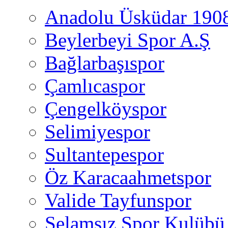
Anadolu Üsküdar 190
Beylerbeyi Spor A.Ş
Bağlarbaşıspor
Çamlıcaspor
Çengelköyspor
Selimiyespor
Sultantepespor
Öz Karacaahmetspor
Valide Tayfunspor
Selamsız Spor Kulübü