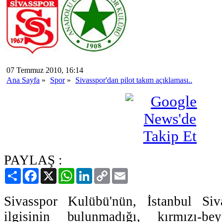
07 Temmuz 2010, 16:14
Ana Sayfa
»
Spor
»
Sivasspor'dan pilot takım açıklaması..
PAYLAŞ :
Paylaş
Facebook
X
WhatsApp
LinkedIn
Copy
Email
Link
Sivasspor Kulübü'nün, İstanbul Siv
ilgisinin bulunmadığı, kırmızı-be