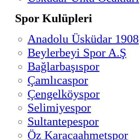
Spor Kulüpleri
Anadolu Üsküdar 1908
Beylerbeyi Spor A.Ş
Bağlarbaşıspor
Çamlıcaspor
Çengelköyspor
Selimiyespor
Sultantepespor
Öz Karacaahmetspor