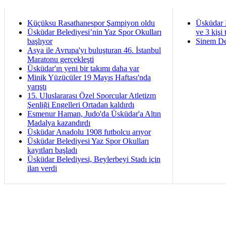
Küçüksu Rasathanespor Şampiyon oldu
Üsküdar 
Üsküdar Belediyesi’nin Yaz Spor Okulları
ve 3 kişi 
başlıyor
Sinem De
Asya ile Avrupa'yı buluşturan 46. İstanbul
Maratonu gerçekleşti
Üsküdar'ın yeni bir takımı daha var
Minik Yüzücüler 19 Mayıs Haftası'nda
yarıştı
15. Uluslararası Özel Sporcular Atletizm
Şenliği Engelleri Ortadan kaldırdı
Esmenur Haman, Judo'da Üsküdar'a Altın
Madalya kazandırdı
Üsküdar Anadolu 1908 futbolcu arıyor
Üsküdar Belediyesi Yaz Spor Okulları
kayıtları başladı
Üsküdar Belediyesi, Beylerbeyi Stadı için
ilan verdi