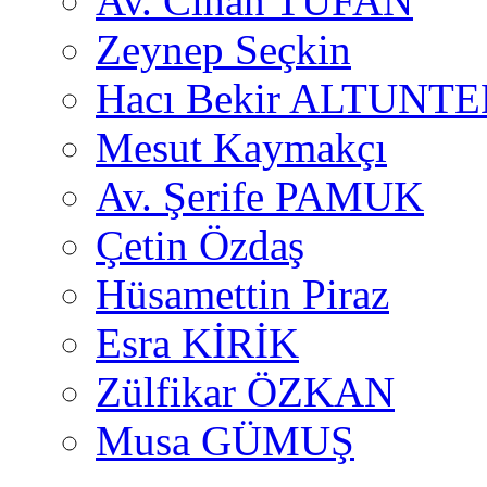
Av. Cihan TUFAN
Zeynep Seçkin
Hacı Bekir ALTUNTE
Mesut Kaymakçı
Av. Şerife PAMUK
Çetin Özdaş
Hüsamettin Piraz
Esra KİRİK
Zülfikar ÖZKAN
Musa GÜMUŞ