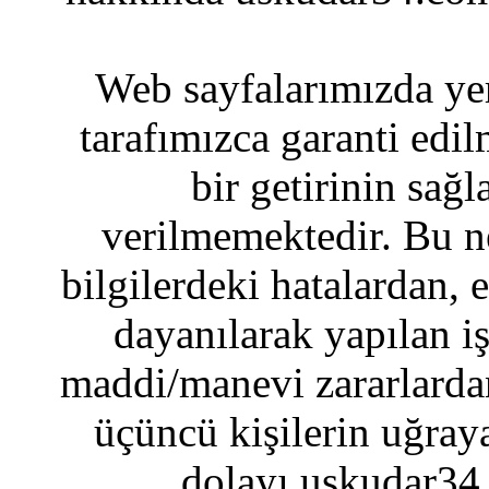
Web sayfalarımızda yer
tarafımızca garanti edil
bir getirinin sağ
verilmemektedir. Bu n
bilgilerdeki hatalardan, 
dayanılarak yapılan i
maddi/manevi zararlardan
üçüncü kişilerin uğraya
dolayı uskudar34