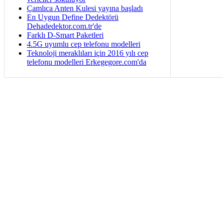
Çamlıca Anten Kulesi yayına başladı
En Uygun Define Dedektörü
Dehadedektor.com.tr'de
Farklı D-Smart Paketleri
4.5G uyumlu cep telefonu modelleri
Teknoloji meraklıları için 2016 yılı cep
telefonu modelleri Erkegegore.com'da