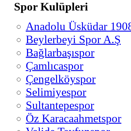
Spor Kulüpleri
Anadolu Üsküdar 190
Beylerbeyi Spor A.Ş
Bağlarbaşıspor
Çamlıcaspor
Çengelköyspor
Selimiyespor
Sultantepespor
Öz Karacaahmetspor