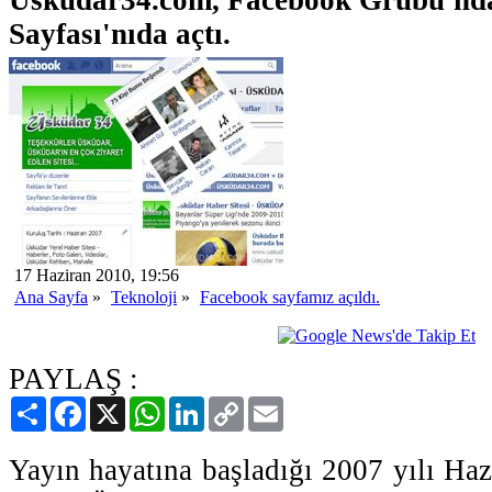
Sayfası'nıda açtı.
17 Haziran 2010, 19:56
Ana Sayfa
»
Teknoloji
»
Facebook sayfamız açıldı.
PAYLAŞ :
Paylaş
Facebook
X
WhatsApp
LinkedIn
Copy
Email
Link
Yayın hayatına başladığı 2007 yılı Ha