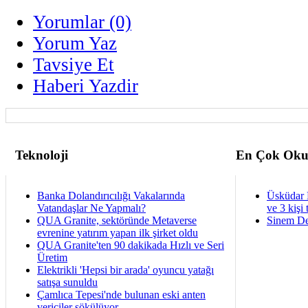
Yorumlar (0)
Yorum Yaz
Tavsiye Et
Haberi Yazdir
Teknoloji
En Çok Oku
Banka Dolandırıcılığı Vakalarında
Üsküdar 
Vatandaşlar Ne Yapmalı?
ve 3 kişi 
QUA Granite, sektöründe Metaverse
Sinem De
evrenine yatırım yapan ilk şirket oldu
QUA Granite'ten 90 dakikada Hızlı ve Seri
Üretim
Elektrikli 'Hepsi bir arada' oyuncu yatağı
satışa sunuldu
Çamlıca Tepesi'nde bulunan eski anten
vericiler sökülüyor