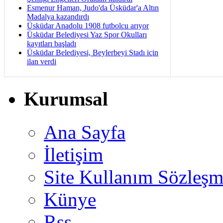
Esmenur Haman, Judo'da Üsküdar'a Altın
Madalya kazandırdı
Üsküdar Anadolu 1908 futbolcu arıyor
Üsküdar Belediyesi Yaz Spor Okulları
kayıtları başladı
Üsküdar Belediyesi, Beylerbeyi Stadı için
ilan verdi
Kurumsal
Ana Sayfa
İletişim
Site Kullanım Sözleşm
Künye
Rss