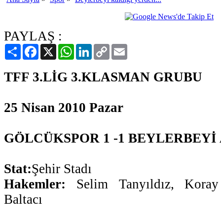
PAYLAŞ :
Paylaş
Facebook
X
WhatsApp
LinkedIn
Copy
Email
Link
TFF 3.LİG 3.KLASMAN GRUBU
25 Nisan 2010 Pazar
GÖLCÜKSPOR 1 -1 BEYLERBEYİ 
Stat:
Şehir Stadı
Hakemler:
Selim Tanyıldız, Koray
Baltacı