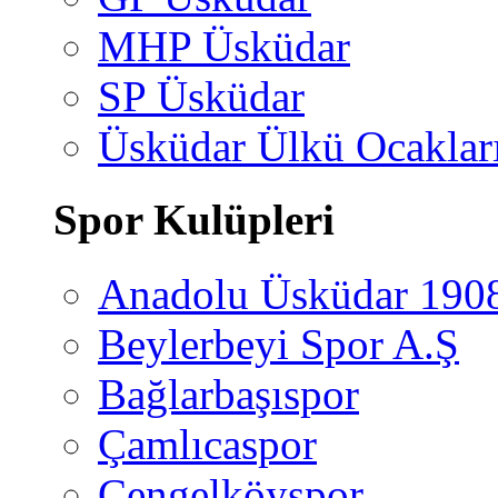
MHP Üsküdar
SP Üsküdar
Üsküdar Ülkü Ocaklar
Spor Kulüpleri
Anadolu Üsküdar 190
Beylerbeyi Spor A.Ş
Bağlarbaşıspor
Çamlıcaspor
Çengelköyspor