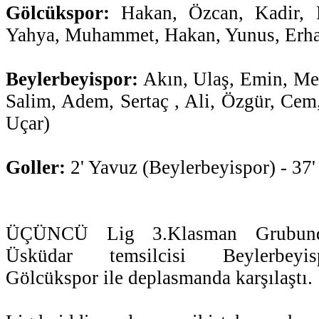
Gölcükspor:
Hakan, Özcan, Kadir, F
Yahya, Muhammet, Hakan, Yunus, Erha
Beylerbeyispor:
Akın, Ulaş, Emin, Meh
Salim, Adem, Sertaç , Ali, Özgür, Ce
Uçar)
Goller:
2' Yavuz (Beylerbeyispor) - 37
ÜÇÜNCÜ Lig 3.Klasman Grubund
Üsküdar temsilcisi Beylerbeyi
Gölcükspor ile deplasmanda karşılaştı.