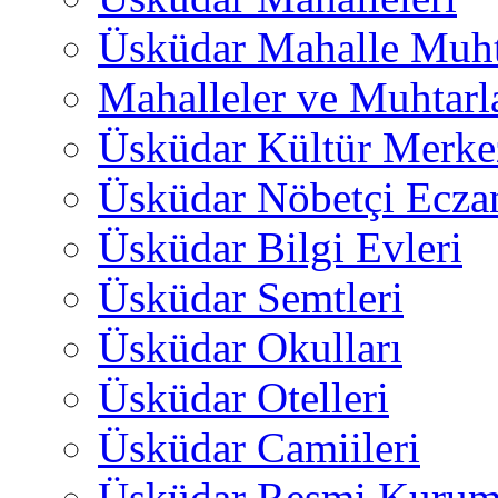
Üsküdar Mahalle Muht
Mahalleler ve Muhtarl
Üsküdar Kültür Merkez
Üsküdar Nöbetçi Ecza
Üsküdar Bilgi Evleri
Üsküdar Semtleri
Üsküdar Okulları
Üsküdar Otelleri
Üsküdar Camiileri
Üsküdar Resmi Kurum