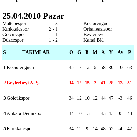
25.04.2010 Pazar
Maltepespor
1
-
3
Keçiörengücü
Kırıkkalespor
2
-
1
Orhangazispor
Gölcükspor
1
-
1
Beylerbeyi
Düzcespor
1
-
2
Kartal Bld
S
TAKIMLAR
O
G
B
M
A
Y
Av
P
1
Keçiörengücü
35
17
12
6
58
39
19
63
2
Beylerbeyi A. Ş.
34
12
15
7
41
28
13
51
3
Gölcükspor
34
12
10
12
44
47
-3
46
4
Ankara Demirspor
34
10
13
11
43
43
0
43
5
Kırıkkalespor
34
11
9
14
48
52
-4
42