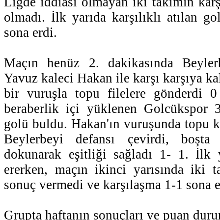
Ligde iddiası olmayan iki takımın kar
olmadı. İlk yarıda karşılıklı atılan go
sona erdi.
Maçın henüz 2. dakikasında Beylerb
Yavuz kaleci Hakan ile karşı karşıya ka
bir vuruşla topu filelere gönderdi 
beraberlik içi yüklenen Golcükspor 3
golü buldu. Hakan'ın vuruşunda topu ka
Beylerbeyi defansı çevirdi, boşt
dokunarak eşitliği sağladı 1- 1. İlk
ererken, maçın ikinci yarısında iki 
sonuç vermedi ve karşılaşma 1-1 sona e
Grupta haftanın sonuçları ve puan dur