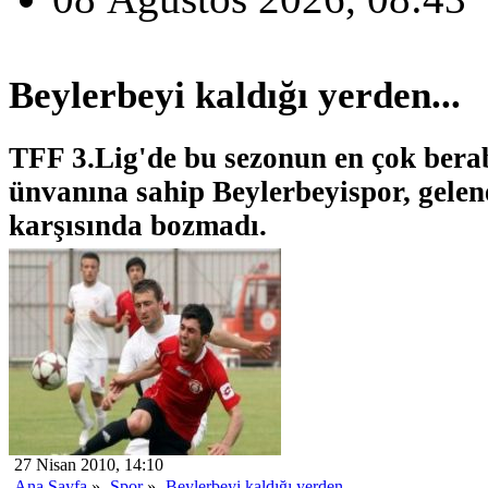
Beylerbeyi kaldığı yerden...
TFF 3.Lig'de bu sezonun en çok bera
ünvanına sahip Beylerbeyispor, gele
karşısında bozmadı.
27 Nisan 2010, 14:10
Ana Sayfa
»
Spor
»
Beylerbeyi kaldığı yerden...