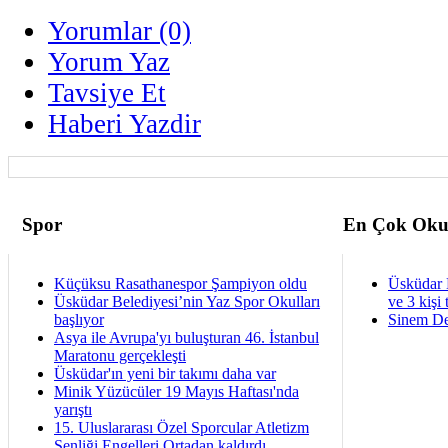
Yorumlar (0)
Yorum Yaz
Tavsiye Et
Haberi Yazdir
Spor
En Çok Oku
Küçüksu Rasathanespor Şampiyon oldu
Üsküdar 
Üsküdar Belediyesi’nin Yaz Spor Okulları
ve 3 kişi 
başlıyor
Sinem De
Asya ile Avrupa'yı buluşturan 46. İstanbul
Maratonu gerçekleşti
Üsküdar'ın yeni bir takımı daha var
Minik Yüzücüler 19 Mayıs Haftası'nda
yarıştı
15. Uluslararası Özel Sporcular Atletizm
Şenliği Engelleri Ortadan kaldırdı