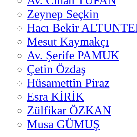
Av. Cihan TUFAN
Zeynep Seçkin
Hacı Bekir ALTUNTE
Mesut Kaymakçı
Av. Şerife PAMUK
Çetin Özdaş
Hüsamettin Piraz
Esra KİRİK
Zülfikar ÖZKAN
Musa GÜMUŞ