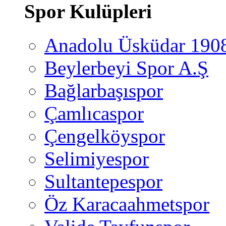
Spor Kulüpleri
Anadolu Üsküdar 190
Beylerbeyi Spor A.Ş
Bağlarbaşıspor
Çamlıcaspor
Çengelköyspor
Selimiyespor
Sultantepespor
Öz Karacaahmetspor