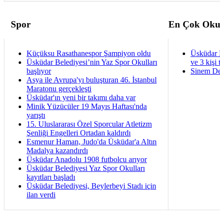
Spor
En Çok Oku
Küçüksu Rasathanespor Şampiyon oldu
Üsküdar 
Üsküdar Belediyesi’nin Yaz Spor Okulları
ve 3 kişi 
başlıyor
Sinem De
Asya ile Avrupa'yı buluşturan 46. İstanbul
Maratonu gerçekleşti
Üsküdar'ın yeni bir takımı daha var
Minik Yüzücüler 19 Mayıs Haftası'nda
yarıştı
15. Uluslararası Özel Sporcular Atletizm
Şenliği Engelleri Ortadan kaldırdı
Esmenur Haman, Judo'da Üsküdar'a Altın
Madalya kazandırdı
Üsküdar Anadolu 1908 futbolcu arıyor
Üsküdar Belediyesi Yaz Spor Okulları
kayıtları başladı
Üsküdar Belediyesi, Beylerbeyi Stadı için
ilan verdi