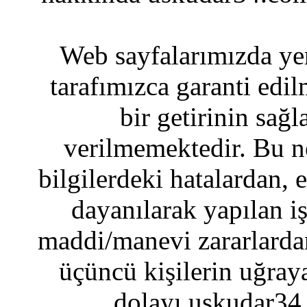
Web sayfalarımızda yer
tarafımızca garanti edil
bir getirinin sağ
verilmemektedir. Bu n
bilgilerdeki hatalardan, 
dayanılarak yapılan i
maddi/manevi zararlardan
üçüncü kişilerin uğraya
dolayı uskudar34