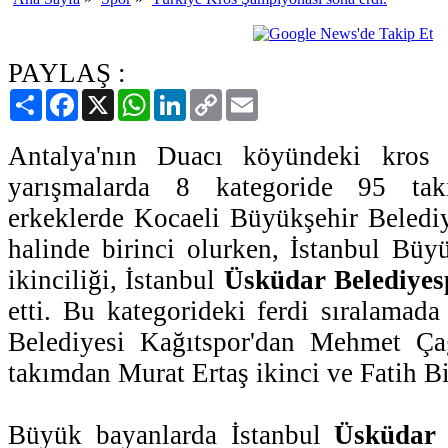
PAYLAŞ :
Paylaş
Facebook
X
WhatsApp
LinkedIn
Copy
Email
Link
Antalya'nın Duacı köyündeki kros 
yarışmalarda 8 kategoride 95 tak
erkeklerde Kocaeli Büyükşehir Beledi
halinde birinci olurken, İstanbul Büy
ikinciliği, İstanbul
Üsküdar Belediyes
etti. Bu kategorideki ferdi sıralamad
Belediyesi Kağıtspor'dan Mehmet Çağ
takımdan Murat Ertaş ikinci ve Fatih B
Büyük bayanlarda İstanbul
Üsküdar 