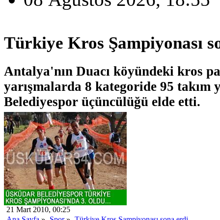
Türkiye Kros Şampiyonası so
Antalya'nın Duacı köyündeki kros p
yarışmalarda 8 kategoride 95 takım y
Belediyespor üçüncülüğü elde etti.
21 Mart 2010, 00:25
Ana Sayfa
»
Spor
»
Türkiye Kros Şampiyonası sona erdi.