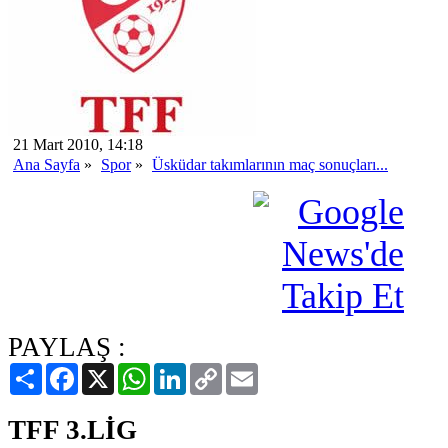
21 Mart 2010, 14:18
Ana Sayfa
»
Spor
»
Üsküdar takımlarının maç sonuçları...
PAYLAŞ :
Paylaş
Facebook
X
WhatsApp
LinkedIn
Copy
Email
Link
TFF 3.LİG