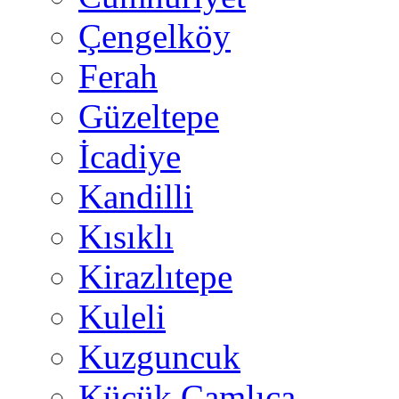
Çengelköy
Ferah
Güzeltepe
İcadiye
Kandilli
Kısıklı
Kirazlıtepe
Kuleli
Kuzguncuk
Küçük Çamlıca