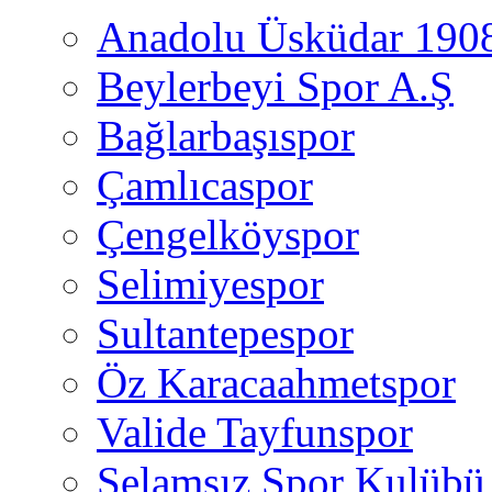
Anadolu Üsküdar 190
Beylerbeyi Spor A.Ş
Bağlarbaşıspor
Çamlıcaspor
Çengelköyspor
Selimiyespor
Sultantepespor
Öz Karacaahmetspor
Valide Tayfunspor
Selamsız Spor Kulübü