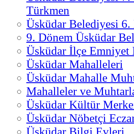
Türkmen
Üsküdar Belediyesi 6
9. Dönem Üsküdar Bel
Üsküdar İlçe Emniyet
Üsküdar Mahalleleri
Üsküdar Mahalle Muht
Mahalleler ve Muhtarl
Üsküdar Kültür Merkez
Üsküdar Nöbetçi Ecza
Üsküdar Bilgi Evleri