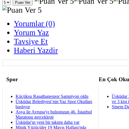
Yorumlar (0)
Yorum Yaz
Tavsiye Et
Haberi Yazdir
Spor
En Çok Oku
Küçüksu Rasathanespor Şampiyon oldu
Üsküdar 
Üsküdar Belediyesi’nin Yaz Spor Okulları
ve 3 kişi 
başlıyor
Sinem De
Asya ile Avrupa'yı buluşturan 46. İstanbul
Maratonu gerçekleşti
Üsküdar'ın yeni bir takımı daha var
Minik Yüzücüler 19 Mayıs Haftası'nda