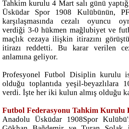
Tahkim kurulu 4 Mart salı günü yaptığ
Üsküdar Spor 1908 Kulübünün, PFD
karşılaşmasında cezalı oyuncu oyna
verdiği 3-0 hükmen mağlubiyet ve futb
maçlık cezaya ilişkin itirazını görüşt
itirazı reddetti. Bu karar verilen c
anlamına geliyor.
Profesyonel Futbol Disiplin kurulu 
olduğu toplantıda yeşil-beyazlılara 
verdi. İşte her iki kulun almış olduğu ka
Futbol Federasyonu Tahkim Kurulu K
Anadolu Üsküdar 1908Spor Kulübü'n
Gökhan Bağdemir ve Turan Solak i