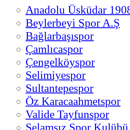
Anadolu Üsküdar 190
Beylerbeyi Spor A.Ş
Bağlarbaşıspor
Çamlıcaspor
Çengelköyspor
Selimiyespor
Sultantepespor
Öz Karacaahmetspor
Valide Tayfunspor
Selamsız Spor Kulübü