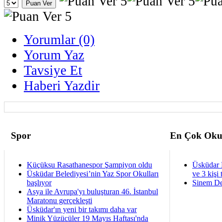
Yorumlar (0)
Yorum Yaz
Tavsiye Et
Haberi Yazdir
Spor
En Çok Oku
Küçüksu Rasathanespor Şampiyon oldu
Üsküdar 
Üsküdar Belediyesi’nin Yaz Spor Okulları
ve 3 kişi 
başlıyor
Sinem De
Asya ile Avrupa'yı buluşturan 46. İstanbul
Maratonu gerçekleşti
Üsküdar'ın yeni bir takımı daha var
Minik Yüzücüler 19 Mayıs Haftası'nda