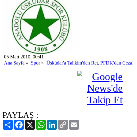
05 Mart 2010, 00:41
Ana Sayfa
»
Spor
»
Üsküdar'a Tahkim'den Ret, PFDK'dan Ceza!
PAYLAŞ :
Paylaş
Facebook
X
WhatsApp
LinkedIn
Copy
Email
Link