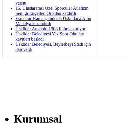
yarıştı
15. Uluslararası Özel Sporcular Atletizm
Şenliği Engelleri Ortadan kaldırdı
Esmenur Haman, Judo'da Üsküdar'a Altın
Madalya kazandırdı
Üsküdar Anadolu 1908 futbolcu arıyor
Üsküdar Belediyesi Yaz Spor Okulları
kayıtları başladı
Üsküdar Belediyesi, Beylerbeyi Stadı için
ilan verdi
Kurumsal