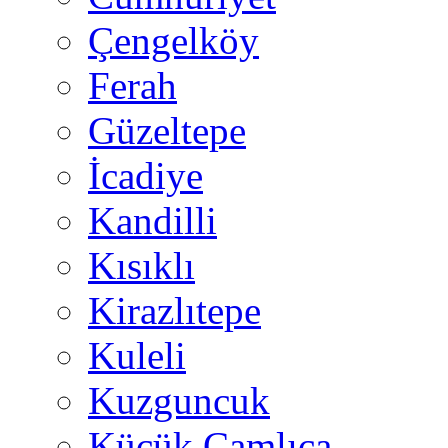
Çengelköy
Ferah
Güzeltepe
İcadiye
Kandilli
Kısıklı
Kirazlıtepe
Kuleli
Kuzguncuk
Küçük Çamlıca