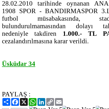
28.02.2010 tarihinde oynanan
1908 SPOR - BANDIRMASPOR 3.Li
futbol müsabakasında, sta
bulundurulmamasından dolayı tali
nedeniyle takdiren
1.000.- TL 
cezalandırılmasına karar verildi.
Üsküdar 34
PAYLAŞ :
Paylaş
Facebook
X
WhatsApp
LinkedIn
Copy
Email
Link