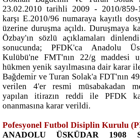
23.02.2010 tarihli 2009 - 2010/859-1
karşı E.2010/96 numaraya kayıtlı dosy
üzerine duruşma açıldı. Duruşmaya ka
Özbay'ın sözlü açıklamaları dinlend
sonucunda; PFDK'ca Anadolu Ü
Kulübü'ne FMT'nın 22/g maddesi uy
hükmen yenik sayılmasına dair karar il
Bağdemir ve Turan Solak'a FDT'nın 49
verilen 4'er resmi müsabakadan me
yapılan itirazın reddi ile PFDK kar
onanmasına karar verildi.
Pofesyonel Futbol Disiplin Kurulu (
ANADOLU ÜSKÜDAR 1908 