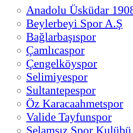
Anadolu Üsküdar 190
Beylerbeyi Spor A.Ş
Bağlarbaşıspor
Çamlıcaspor
Çengelköyspor
Selimiyespor
Sultantepespor
Öz Karacaahmetspor
Valide Tayfunspor
Selamsız Spor Kulübü