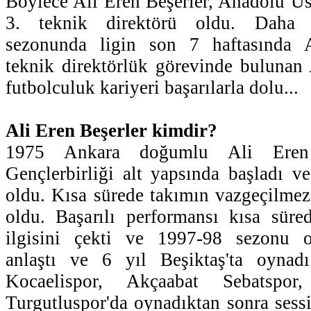
Böylece Ali Eren Beşerler, Anadolu Üs
3. teknik direktörü oldu. Daha
sezonunda ligin son 7 haftasında 
teknik direktörlük görevinde bulunan 
futbolculuk kariyeri başarılarla dolu...
Ali Eren Beşerler kimdir?
1975 Ankara doğumlu Ali Eren B
Gençlerbirliği alt yapsında başladı v
oldu. Kısa sürede takımın vazgeçilmez
oldu. Başarılı performansı kısa süre
ilgisini çekti ve 1997-98 sezonu or
anlaştı ve 6 yıl Beşiktaş'ta oynad
Kocaelispor, Akçaabat Sebatspo
Turgutluspor'da oynadıktan sonra sessi