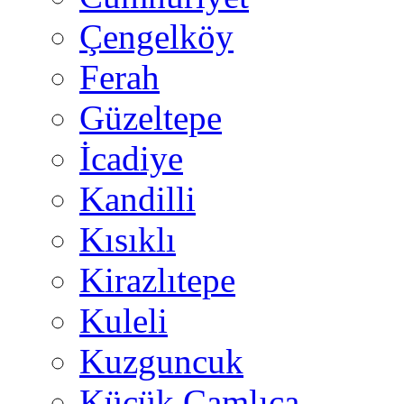
Çengelköy
Ferah
Güzeltepe
İcadiye
Kandilli
Kısıklı
Kirazlıtepe
Kuleli
Kuzguncuk
Küçük Çamlıca