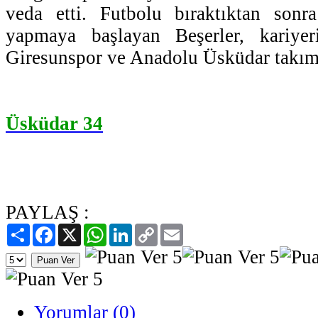
veda etti. Futbolu bıraktıktan sonra
yapmaya başlayan Beşerler, kariye
Giresunspor ve Anadolu Üsküdar takımla
Üsküdar 34
PAYLAŞ :
Paylaş
Facebook
X
WhatsApp
LinkedIn
Copy
Email
Link
Yorumlar (0)