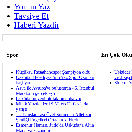
Yorum Yaz
Tavsiye Et
Haberi Yazdir
Spor
En Çok Oku
Küçüksu Rasathanespor Şampiyon oldu
Üsküdar 
Üsküdar Belediyesi’nin Yaz Spor Okulları
ve 3 kişi 
başlıyor
Sinem De
Asya ile Avrupa'yı buluşturan 46. İstanbul
Maratonu gerçekleşti
Üsküdar'ın yeni bir takımı daha var
Minik Yüzücüler 19 Mayıs Haftası'nda
yarıştı
15. Uluslararası Özel Sporcular Atletizm
Şenliği Engelleri Ortadan kaldırdı
Esmenur Haman, Judo'da Üsküdar'a Altın
Madalya kazandırdı