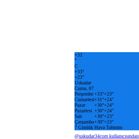
+
32
°
C
+
33°
+
23°
Uskudar
Cuma, 07
Perşembe
+
33°
+
23°
Cumartesi
+
31°
+
24°
Pazar
+
30°
+
24°
Pazartesi
+
30°
+
24°
Salı
+
30°
+
23°
Çarşamba
+
30°
+
23°
7 Günlük Hava Tahmini
@uskudar34com kullanıcısından