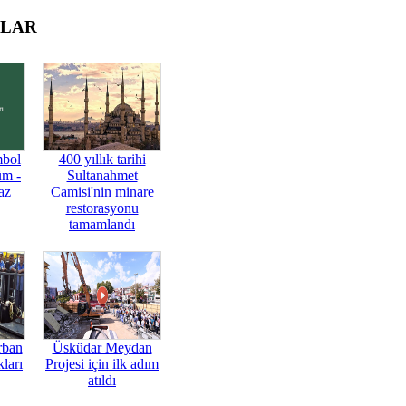
OLAR
mbol
400 yıllık tarihi
üm -
Sultanahmet
az
Camisi'nin minare
restorasyonu
tamamlandı
rban
Üsküdar Meydan
ları
Projesi için ilk adım
atıldı