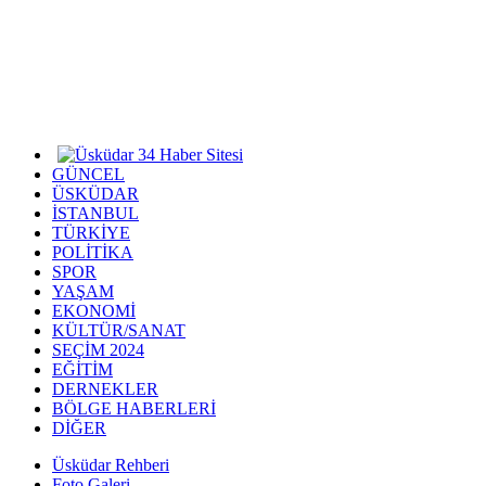
GÜNCEL
ÜSKÜDAR
İSTANBUL
TÜRKİYE
POLİTİKA
SPOR
YAŞAM
EKONOMİ
KÜLTÜR/SANAT
SEÇİM 2024
EĞİTİM
DERNEKLER
BÖLGE HABERLERİ
DİĞER
Üsküdar Rehberi
Foto Galeri