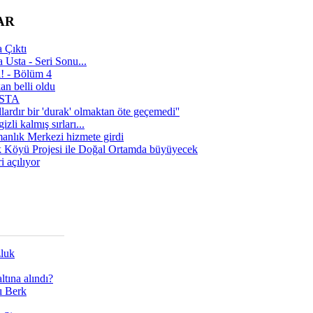
AR
 Çıktı
 Usta - Seri Sonu...
a! - Bölüm 4
n belli oldu
 USTA
lardır bir 'durak' olmaktan öte geçemedi''
zli kalmış sırları...
manlık Merkezi hizmete girdi
 Köyü Projesi ile Doğal Ortamda büyüyecek
i açılıyor
zluk
tına alındı?
ı Berk