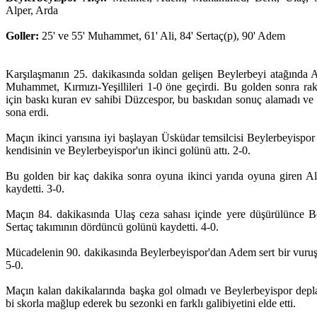
Alper, Arda
Goller:
25' ve 55' Muhammet, 61' Ali, 84' Sertaç(p), 90' Adem
Karşılaşmanın 25. dakikasında soldan gelişen Beylerbeyi atağında Al
Muhammet, Kırmızı-Yeşillileri 1-0 öne geçirdi. Bu golden sonra rak
için baskı kuran ev sahibi Düzcespor, bu baskıdan sonuç alamadı ve 
sona erdi.
Maçın ikinci yarısına iyi başlayan Üsküdar temsilcisi Beylerbeyisp
kendisinin ve Beylerbeyispor'un ikinci golünü attı. 2-0.
Bu golden bir kaç dakika sonra oyuna ikinci yarıda oyuna giren Al
kaydetti. 3-0.
Maçın 84. dakikasında Ulaş ceza sahası içinde yere düşürülünce Bey
Sertaç takımının dördüncü golünü kaydetti. 4-0.
Mücadelenin 90. dakikasında Beylerbeyispor'dan Adem sert bir vuruşl
5-0.
Maçın kalan dakikalarında başka gol olmadı ve Beylerbeyispor depl
bi skorla mağlup ederek bu sezonki en farklı galibiyetini elde etti.