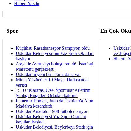
Haberi Yazdir
Spor
En Çok Oku
Küçüksu Rasathanespor Şampiyon oldu
Üsküdar 
Üsküdar Belediyesi’nin Yaz Spor Okulları
ve 3 kişi 
başlıyor
Sinem De
Asya ile Avrupa'yı buluşturan 46. İstanbul
Maratonu gerçekleşti
Üsküdar'ın yeni bir takımı daha var
Minik Yüzücüler 19 Mayıs Haftası'nda
yarıştı
15. Uluslararası Özel Sporcular Atletizm
Şenliği Engelleri Ortadan kaldırdı
Esmenur Haman, Judo'da Üsküdar'a Altın
Madalya kazandırdı
Üsküdar Anadolu 1908 futbolcu arıyor
Üsküdar Belediyesi Yaz Spor Okulları
kayıtları başladı
Üsküdar Belediyesi, Beylerbeyi Stadı için