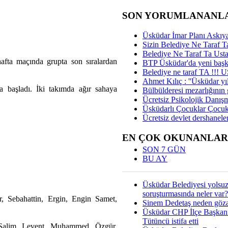
SON YORUMLANANL
Üsküdar İmar Planı Askıya
Sizin Belediye Ne Taraf Ta
Belediye Ne Taraf Ta Ust
afta maçında grupta son sıralardan
BTP Üsküdar'da yeni başka
Belediye ne taraf TA !!!
Ahmet Kılıç : ''Üsküdar yıl
 başladı. İki takımda ağır sahaya
Bülbülderesi mezarlığının gi
Ücretsiz Psikolojik Danış
Üsküdarlı Çocuklar Çocuk
Ücretsiz devlet dershaneler
EN ÇOK OKUNANLAR
SON 7 GÜN
BU AY
Üsküdar Belediyesi yolsu
soruşturmasında neler var?
 Sebahattin, Ergin, Engin Samet,
Sinem Dedetaş neden gözal
Üsküdar CHP İlçe Başkan
Tütüncü istifa etti
alim, Levent, Muhammed, Özgür,