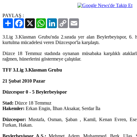
PAYLAŞ :
Paylaş
Facebook
X
WhatsApp
LinkedIn
Copy
Email
Link
3.Lig 3.Klasman Grubu'nda 2.sırada yer alan Beylerbeyispor, 6. h
kurtulma mücadelesi veren Düzcespor'la karşılaştı.
Düzce 18 Temmuz stadında oynanan müsabaka karşılıklı ataklarla
rağmen, hünerlerini göstermeye çalıştılar.
TFF 3.Lig 3.Klasman Grubu
21 Şubat 2010 Pazar
Düzcespor 0 - 5 Beylerbeyispor
Stad:
Düzce 18 Temmuz
Hakemler:
Erkan Engin, İlhan Aksakar, Serdar İla
Düzcespor:
Mustafa, Osman, Şaban , Kamil, Kenan Evren, Eser,
Furkan, Hakan.
Beylerbeyispor A.Ş.:
Mehmet, Adem, Muhammed, Berk, Ulaş, S