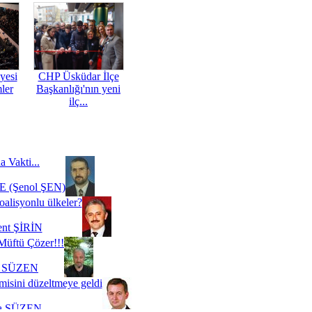
yesi
CHP Üsküdar İlçe
mler
Başkanlığı'nın yeni
ilç...
a Vakti...
 (Şenol ŞEN)
oalisyonlu ülkeler?
ent ŞİRİN
Müftü Çözer!!!
i SÜZEN
misini düzeltmeye geldi
a SÜZEN