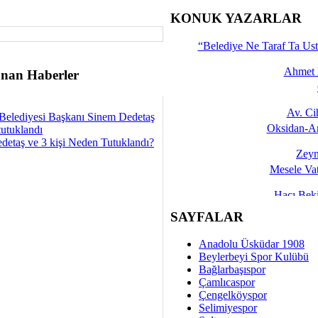
İşte 
KONUK YAZARLAR
Yalçın
“Belediye Ne Taraf Ta Ust
Ahmet 
nan Haberler
Av. C
Belediyesi Başkanı Sinem Dedetaş
Oksidan-An
tutuklandı
detaş ve 3 kişi Neden Tutuklandı?
Zeyn
Mesele Vat
Hacı Be
Okullarda M
SAYFALAR
Mesu
Anadolu Üsküdar 1908
Dünya Fani, Ama Kısa
Beylerbeyi Spor Kulübü
Bağlarbaşıspor
Sav
Çamlıcaspor
Hukukun Adale
Çengelköyspor
Selimiyespor