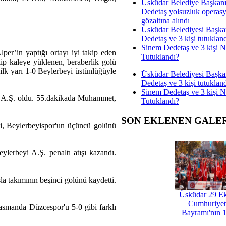
Üsküdar Belediye Başkan
Dedetaş yolsuzluk operas
gözaltına alındı
Üsküdar Belediyesi Başka
Dedetaş ve 3 kişi tutuklan
Sinem Dedetaş ve 3 kişi 
per’in yaptığı ortayı iyi takip eden
Tutuklandı?
ip kaleye yüklenen, beraberlik golü
ilk yarı 1-0 Beylerbeyi üstünlüğüyle
Üsküdar Belediyesi Başka
Dedetaş ve 3 kişi tutuklan
Sinem Dedetaş ve 3 kişi 
or A.Ş. oldu. 55.dakikada Muhammet,
Tutuklandı?
SON EKLENEN GALE
i, Beylerbeyispor'un üçüncü golünü
lerbeyi A.Ş. penaltı atışı kazandı.
a takımının beşinci golünü kaydetti.
Üsküdar 29 E
Cumhuriyet
asmanda Düzcespor'u 5-0 gibi farklı
Bayramı'nın 1