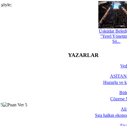
 şöyle;
Üsküdar Beledi
''Yerel Yöneti
Şö...
YAZARLAR
Ved
ASİTANE
Huzurlu ve k
Bül
Çözerse 
Al
Sıra halkın ekono
Ziy