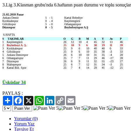
3.Lig 3.Klasman grubu'nda 6.haftanın puan durumu ve toplu sonuçlar
21.02.2010 Pazar
Ankara Demir
1
-
1
Kartal Belediye
Kırıkkalespor
0
-
4
Keçiörengücü
Gölcükspor
5
-
0
Orhangazispor
Düzcespor
0
-
5
Beylerbeyispor A.Ş
6.HAFTA
S
TAKIMLAR
O
G
B
M
A
Y
Av
P
1
Keçiörengücü
26
12
10
4
45
32
13
46
2
Beylerbeyi A. Ş.
25
10
9
6
30
19
11
39
3
Kırıkkalespor
25
9
6
10
40
40
0
33
4
Gölcükspor
25
9
6
10
35
38
-3
33
5
Ankara Demirspor
26
6
10
10
31
35
-4
28
6
Orhangazispor
25
7
7
11
29
46
-17
28
7
Düzcespor
26
6
9
11
32
55
-23
27
8
Maltepespor
25
6
7
12
31
34
-3
25
9
Kartal Bld. Spor
25
7
4
14
29
41
-12
25
Üsküdar 34
PAYLAŞ :
Paylaş
Facebook
X
WhatsApp
LinkedIn
Copy
Email
Link
Yorumlar (0)
Yorum Yaz
Tavsiye Et