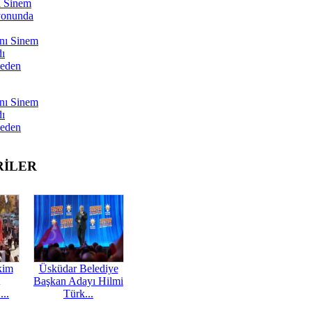
ı Sinem
yonunda
nı Sinem
dı
Neden
nı Sinem
dı
Neden
RİLER
kim
Üsküdar Belediye
Başkan Adayı Hilmi
...
Türk...