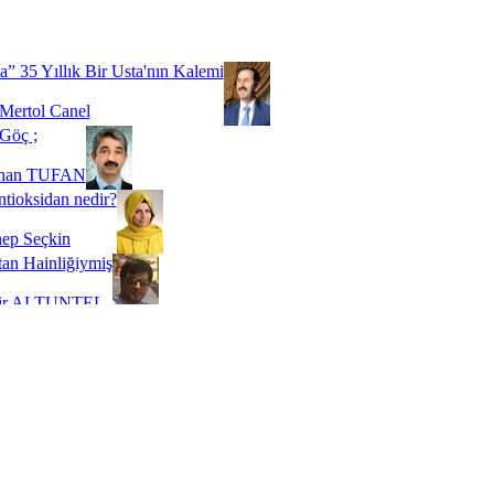
Biz buyuz...
 SOYSEVİNÇ
a” 35 Yıllık Bir Usta'nın Kalemi
Mertol Canel
Göç ;
ihan TUFAN
tioksidan nedir?
ep Seçkin
an Hainliğiymiş
kir ALTUNTEL
adde Bağımlılığı
t Kaymakçı
 Bir Süre De Olsa Burdayız
aş ŞENEL
ti Kalmadı Üstadım!