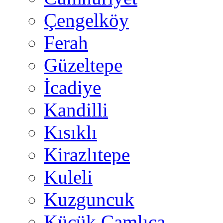
Çengelköy
Ferah
Güzeltepe
İcadiye
Kandilli
Kısıklı
Kirazlıtepe
Kuleli
Kuzguncuk
Küçük Çamlıca