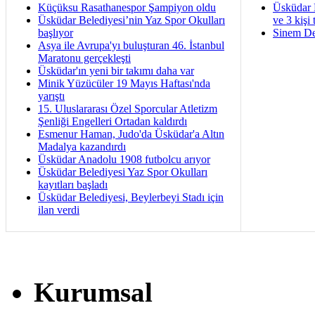
Küçüksu Rasathanespor Şampiyon oldu
Üsküdar 
Üsküdar Belediyesi’nin Yaz Spor Okulları
ve 3 kişi 
başlıyor
Sinem De
Asya ile Avrupa'yı buluşturan 46. İstanbul
Maratonu gerçekleşti
Üsküdar'ın yeni bir takımı daha var
Minik Yüzücüler 19 Mayıs Haftası'nda
yarıştı
15. Uluslararası Özel Sporcular Atletizm
Şenliği Engelleri Ortadan kaldırdı
Esmenur Haman, Judo'da Üsküdar'a Altın
Madalya kazandırdı
Üsküdar Anadolu 1908 futbolcu arıyor
Üsküdar Belediyesi Yaz Spor Okulları
kayıtları başladı
Üsküdar Belediyesi, Beylerbeyi Stadı için
ilan verdi
Kurumsal