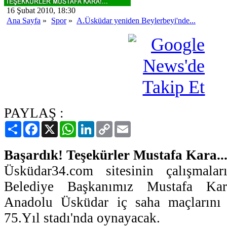
16 Şubat 2010, 18:30
Ana Sayfa
»
Spor
»
A.Üsküdar yeniden Beylerbeyi'nde...
PAYLAŞ :
Paylaş
Facebook
X
WhatsApp
LinkedIn
Copy
Email
Link
Başardık! Teşekürler Mustafa Kara..
Üsküdar34.com sitesinin çalışmalar
Belediye Başkanımız Mustafa Kara'
Anadolu Üsküdar iç saha maçlarını 
75.Yıl stadı'nda oynayacak.