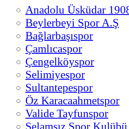
Anadolu Üsküdar 190
Beylerbeyi Spor A.Ş
Bağlarbaşıspor
Çamlıcaspor
Çengelköyspor
Selimiyespor
Sultantepespor
Öz Karacaahmetspor
Valide Tayfunspor
Selamsız Spor Kulübü