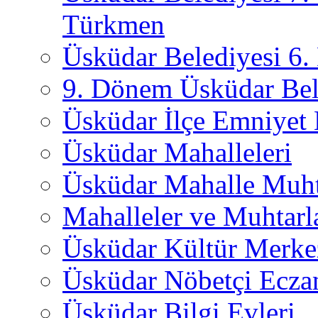
Türkmen
Üsküdar Belediyesi 6
9. Dönem Üsküdar Bel
Üsküdar İlçe Emniyet
Üsküdar Mahalleleri
Üsküdar Mahalle Muht
Mahalleler ve Muhtarl
Üsküdar Kültür Merkez
Üsküdar Nöbetçi Ecza
Üsküdar Bilgi Evleri