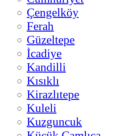
Çengelköy
Ferah
Güzeltepe
İcadiye
Kandilli
Kısıklı
Kirazlıtepe
Kuleli
Kuzguncuk
Küçük Çamlıca