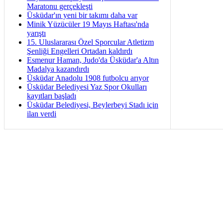
Maratonu gerçekleşti
Üsküdar'ın yeni bir takımı daha var
Minik Yüzücüler 19 Mayıs Haftası'nda
yarıştı
15. Uluslararası Özel Sporcular Atletizm
Şenliği Engelleri Ortadan kaldırdı
Esmenur Haman, Judo'da Üsküdar'a Altın
Madalya kazandırdı
Üsküdar Anadolu 1908 futbolcu arıyor
Üsküdar Belediyesi Yaz Spor Okulları
kayıtları başladı
Üsküdar Belediyesi, Beylerbeyi Stadı için
ilan verdi