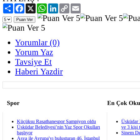
Paylaş
Facebook
X
WhatsApp
LinkedIn
Copy
Email
Link
Yorumlar (0)
Yorum Yaz
Tavsiye Et
Haberi Yazdir
Spor
En Çok Oku
Küçüksu Rasathanespor Şampiyon oldu
Üsküdar 
Üsküdar Belediyesi’nin Yaz Spor Okulları
ve 3 kişi 
başlıyor
Sinem De
Asya ile Avrupa'yı buluşturan 46. İstanbul