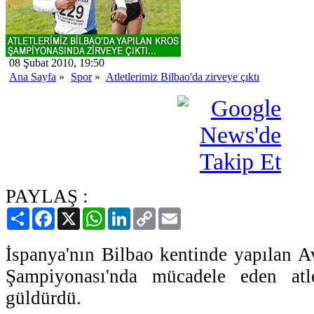
08 Şubat 2010, 19:50
Ana Sayfa
»
Spor
»
Atletlerimiz Bilbao'da zirveye çıktı
PAYLAŞ :
Paylaş
Facebook
X
WhatsApp
LinkedIn
Copy
Email
Link
İspanya'nın Bilbao kentinde yapılan 
Şampiyonası'nda mücadele eden atl
güldürdü.