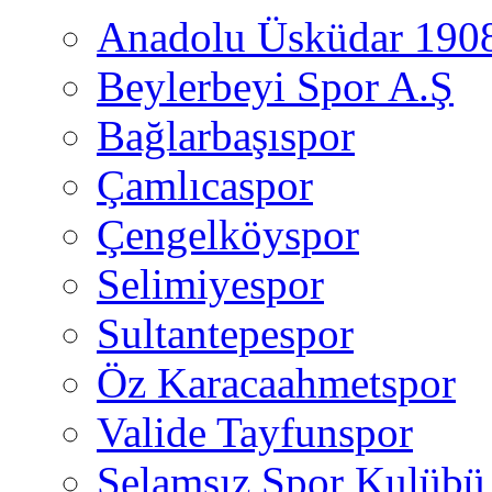
Anadolu Üsküdar 190
Beylerbeyi Spor A.Ş
Bağlarbaşıspor
Çamlıcaspor
Çengelköyspor
Selimiyespor
Sultantepespor
Öz Karacaahmetspor
Valide Tayfunspor
Selamsız Spor Kulübü