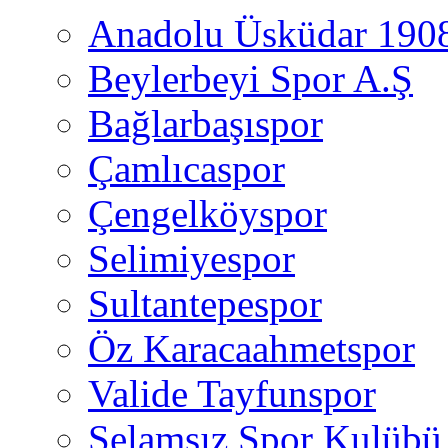
Anadolu Üsküdar 190
Beylerbeyi Spor A.Ş
Bağlarbaşıspor
Çamlıcaspor
Çengelköyspor
Selimiyespor
Sultantepespor
Öz Karacaahmetspor
Valide Tayfunspor
Selamsız Spor Kulübü