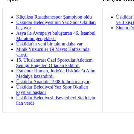
Küçüksu Rasathanespor Şampiyon oldu
Üsküdar 
Üsküdar Belediyesi’nin Yaz Spor Okulları
ve 3 kişi 
başlıyor
Sinem De
Asya ile Avrupa'yı buluşturan 46. İstanbul
Maratonu gerçekleşti
Üsküdar'ın yeni bir takımı daha var
Minik Yüzücüler 19 Mayıs Haftası'nda
yarıştı
15. Uluslararası Özel Sporcular Atletizm
Şenliği Engelleri Ortadan kaldırdı
Esmenur Haman, Judo'da Üsküdar'a Altın
Madalya kazandırdı
Üsküdar Anadolu 1908 futbolcu arıyor
Üsküdar Belediyesi Yaz Spor Okulları
kayıtları başladı
Üsküdar Belediyesi, Beylerbeyi Stadı için
ilan verdi