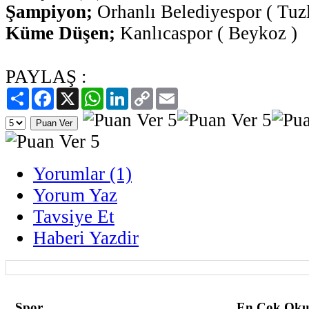
Şampiyon;
Orhanlı Belediyespor ( Tuzl
Küme Düşen;
Kanlıcaspor ( Beykoz )
PAYLAŞ :
Paylaş
Facebook
X
WhatsApp
LinkedIn
Copy
Email
Link
Yorumlar (1)
Yorum Yaz
Tavsiye Et
Haberi Yazdir
Spor
En Çok Oku