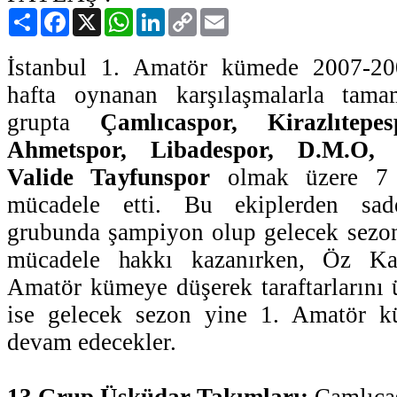
Paylaş
Facebook
X
WhatsApp
LinkedIn
Copy
Email
Link
İstanbul 1. Amatör kümede 2007-20
hafta oynanan karşılaşmalarla tama
grupta
Çamlıcaspor, Kirazlıtep
Ahmetspor, Libadespor, D.M.O, 
Valide Tayfunspor
olmak üzere 7 Ü
mücadele etti. Bu ekiplerden sade
grubunda şampiyon olup gelecek sezon
mücadele hakkı kazanırken, Öz Ka
Amatör kümeye düşerek taraftarlarını 
ise gelecek sezon yine 1. Amatör k
devam edecekler.
13.Grup
Üsküdar Takımları;
Çamlıcas