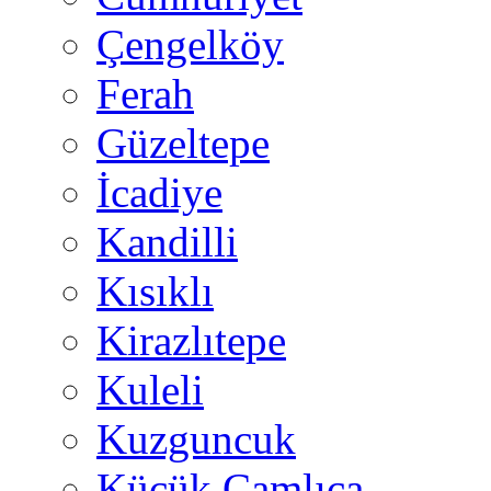
Çengelköy
Ferah
Güzeltepe
İcadiye
Kandilli
Kısıklı
Kirazlıtepe
Kuleli
Kuzguncuk
Küçük Çamlıca