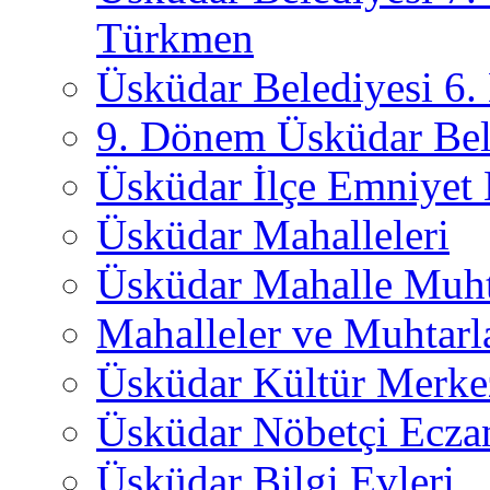
Türkmen
Üsküdar Belediyesi 6
9. Dönem Üsküdar Bel
Üsküdar İlçe Emniyet
Üsküdar Mahalleleri
Üsküdar Mahalle Muht
Mahalleler ve Muhtarl
Üsküdar Kültür Merkez
Üsküdar Nöbetçi Ecza
Üsküdar Bilgi Evleri