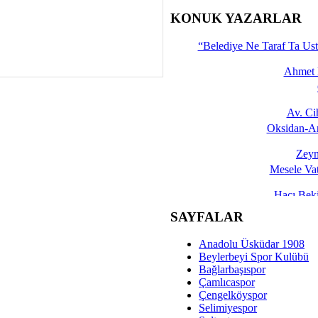
İşte 
KONUK YAZARLAR
Yalçın
“Belediye Ne Taraf Ta Ust
Ahmet 
Av. C
Oksidan-An
Zeyn
Mesele Vat
Hacı Be
Okullarda M
SAYFALAR
Mesu
Anadolu Üsküdar 1908
Dünya Fani, Ama Kısa
Beylerbeyi Spor Kulübü
Bağlarbaşıspor
Sav
Çamlıcaspor
Hukukun Adale
Çengelköyspor
Selimiyespor