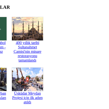
OLAR
mbol
400 yıllık tarihi
üm -
Sultanahmet
az
Camisi'nin minare
restorasyonu
tamamlandı
rban
Üsküdar Meydan
ları
Projesi için ilk adım
atıldı