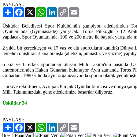
PAYLAŞ :
Paylaş
Facebook
X
WhatsApp
LinkedIn
Copy
Email
Link
Üsküdar Belediyesi Spor Kulübü'nün şampiyon atletlerinden Tor
Oyunları'nda (Gymnasiade) yarışacak. Toros Pilikoğlu 7-12 Aralı
yapılacak Spor Oyunları'nda, 100 ve 200 metre ile bayrak yarışında 
2 yılda bir gerçekleşen ve 17 yaş ve altı sporcuların katıldığı Dünya 
temelini oluşturan 3 ana branşta (atletizm, jimnastik ve yüzme) yapılıy
6 kız ve 6 erkek sporcudan oluşan Milli Takımı'nın başında Üs
antrenörlerinden Hakan Günartan bulunuyor. Aynı zamanda Toros Pil
Günartan, 1980 yılında aynı organizasyonda sporcu olarak yer almıştı
Türkiye rekortmeni, Avrupa Olimpik Oyunlar birincisi ve dünya şamp
Milli Takımımızdaki genç atletlerimize başarılar diliyoruz.
Üsküdar 34
PAYLAŞ :
Paylaş
Facebook
X
WhatsApp
LinkedIn
Copy
Email
Link