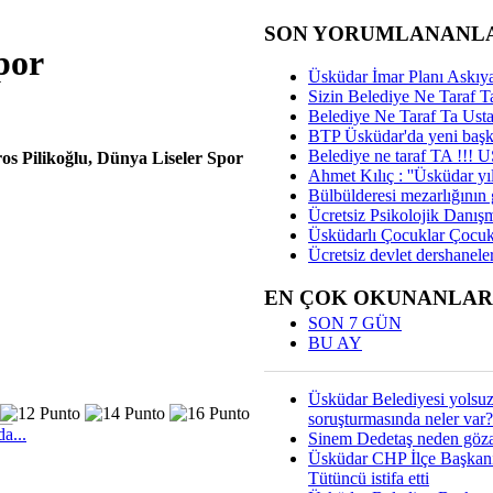
SON YORUMLANANL
por
Üsküdar İmar Planı Askıya
Sizin Belediye Ne Taraf Ta
Belediye Ne Taraf Ta Ust
BTP Üsküdar'da yeni başka
Belediye ne taraf TA !!!
os Pilikoğlu, Dünya Liseler Spor
Ahmet Kılıç : ''Üsküdar yıl
Bülbülderesi mezarlığının gi
Ücretsiz Psikolojik Danış
Üsküdarlı Çocuklar Çocuk
Ücretsiz devlet dershaneler
EN ÇOK OKUNANLAR
SON 7 GÜN
BU AY
Üsküdar Belediyesi yolsu
soruşturmasında neler var?
a...
Sinem Dedetaş neden gözal
Üsküdar CHP İlçe Başkan
Tütüncü istifa etti