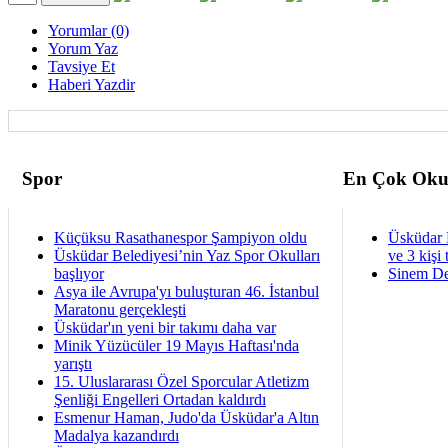
Yorumlar (0)
Yorum Yaz
Tavsiye Et
Haberi Yazdir
Spor
En Çok Oku
Küçüksu Rasathanespor Şampiyon oldu
Üsküdar 
Üsküdar Belediyesi’nin Yaz Spor Okulları
ve 3 kişi 
başlıyor
Sinem De
Asya ile Avrupa'yı buluşturan 46. İstanbul
Maratonu gerçekleşti
Üsküdar'ın yeni bir takımı daha var
Minik Yüzücüler 19 Mayıs Haftası'nda
yarıştı
15. Uluslararası Özel Sporcular Atletizm
Şenliği Engelleri Ortadan kaldırdı
Esmenur Haman, Judo'da Üsküdar'a Altın
Madalya kazandırdı