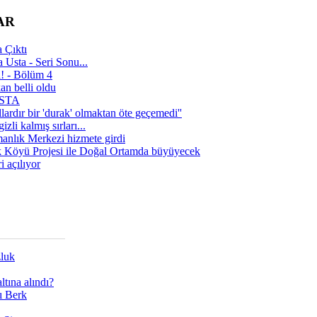
AR
 Çıktı
 Usta - Seri Sonu...
a! - Bölüm 4
n belli oldu
 USTA
lardır bir 'durak' olmaktan öte geçemedi''
zli kalmış sırları...
manlık Merkezi hizmete girdi
 Köyü Projesi ile Doğal Ortamda büyüyecek
i açılıyor
zluk
tına alındı?
ı Berk