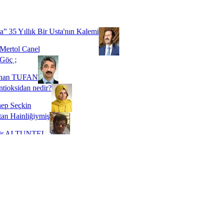
Biz buyuz...
 SOYSEVİNÇ
a” 35 Yıllık Bir Usta'nın Kalemi
Mertol Canel
Göç ;
ihan TUFAN
tioksidan nedir?
ep Seçkin
an Hainliğiymiş
kir ALTUNTEL
adde Bağımlılığı
t Kaymakçı
 Bir Süre De Olsa Burdayız
aş ŞENEL
ti Kalmadı Üstadım!