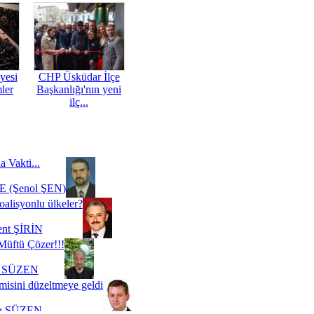
yesi
CHP Üsküdar İlçe
mler
Başkanlığı'nın yeni
ilç...
a Vakti...
 (Şenol ŞEN)
oalisyonlu ülkeler?
ent ŞİRİN
Müftü Çözer!!!
i SÜZEN
misini düzeltmeye geldi
a SÜZEN