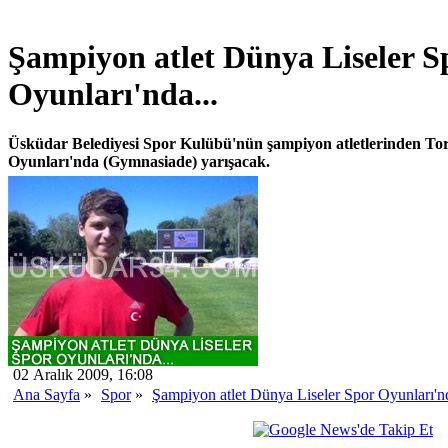
Şampiyon atlet Dünya Liseler S
Oyunları'nda...
Üsküdar Belediyesi Spor Kulübü'nün şampiyon atletlerinden Tor
Oyunları'nda (Gymnasiade) yarışacak.
02 Aralık 2009, 16:08
Ana Sayfa
»
Spor
»
Şampiyon atlet Dünya Liseler Spor Oyunları'nd