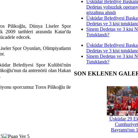
Üsküdar Belediye Başkan
Dedetaş yolsuzluk operas
gözaltına alındı
Üsküdar Belediyesi Başka
Dedetaş ve 3 kişi tutuklan
os Pilikoğlu, Dünya Liseler Spor
Sinem Dedetaş ve 3 kişi 
k 2009 tarihleri arasında Katar'da
Tutuklandı?
mücadele edecek.
Üsküdar Belediyesi Başka
Liseler Spor Oyunları, Olimpiyatların
Dedetaş ve 3 kişi tutuklan
or.
Sinem Dedetaş ve 3 kişi 
Tutuklandı?
küdar Belediyesi Spor Kulübü'nün
ikoğlu'nun da antrenörü olan Hakan
SON EKLENEN GALE
.
iyonu sporcumuz Toros Pilikoğlu ile
Üsküdar 29 E
Cumhuriyet
Bayramı'nın 1