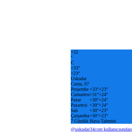
+
32
°
C
+
33°
+
23°
Uskudar
Cuma, 07
Perşembe
+
33°
+
23°
Cumartesi
+
31°
+
24°
Pazar
+
30°
+
24°
Pazartesi
+
30°
+
24°
Salı
+
30°
+
23°
Çarşamba
+
30°
+
23°
7 Günlük Hava Tahmini
@uskudar34com kullanıcısından