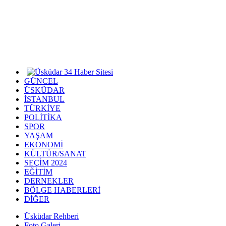
GÜNCEL
ÜSKÜDAR
İSTANBUL
TÜRKİYE
POLİTİKA
SPOR
YAŞAM
EKONOMİ
KÜLTÜR/SANAT
SEÇİM 2024
EĞİTİM
DERNEKLER
BÖLGE HABERLERİ
DİĞER
Üsküdar Rehberi
Foto Galeri