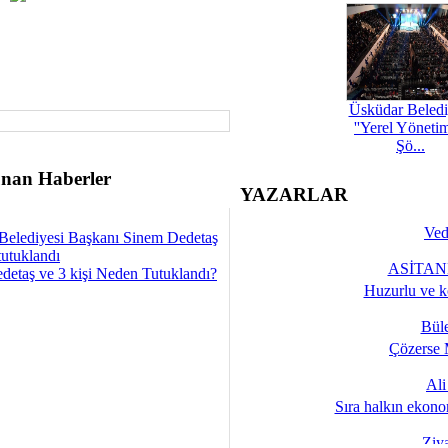
Üsküdar Beledi
''Yerel Yöneti
Şö...
nan Haberler
YAZARLAR
Ved
Belediyesi Başkanı Sinem Dedetaş
tutuklandı
ASİTANE
detaş ve 3 kişi Neden Tutuklandı?
Huzurlu ve k
Bül
Çözerse 
Al
Sıra halkın ekono
Ziy