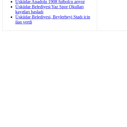
Üsküdar Anadolu 1908 futbolcu arıyor
Üsküdar Belediyesi Yaz Spor Okulları
kayıtları başladı
Üsküdar Belediyesi, Beylerbeyi Stadı için
ilan verdi