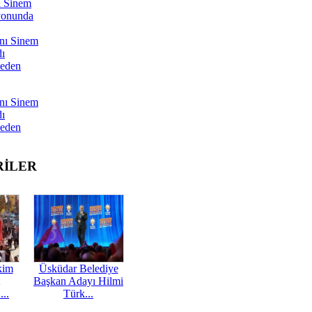
ı Sinem
yonunda
nı Sinem
dı
Neden
nı Sinem
dı
Neden
RİLER
kim
Üsküdar Belediye
Başkan Adayı Hilmi
...
Türk...