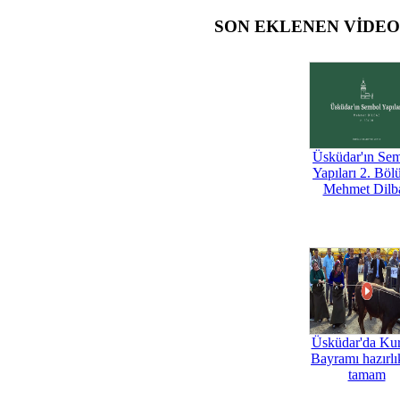
SON EKLENEN VİDE
Üsküdar'ın Se
Yapıları 2. Böl
Mehmet Dilb
Üsküdar'da Ku
Bayramı hazırlık
tamam