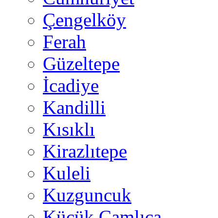
Çengelköy
Ferah
Güzeltepe
İcadiye
Kandilli
Kısıklı
Kirazlıtepe
Kuleli
Kuzguncuk
Küçük Çamlıca