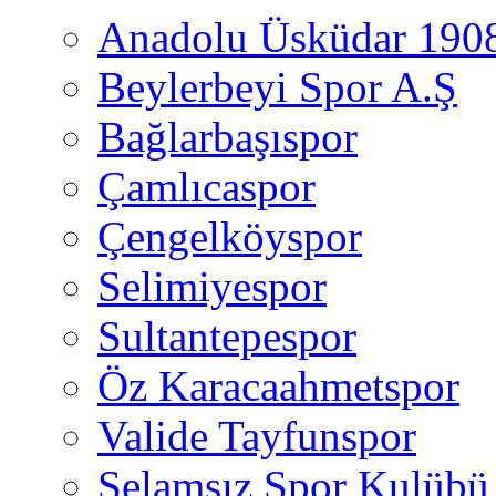
Anadolu Üsküdar 190
Beylerbeyi Spor A.Ş
Bağlarbaşıspor
Çamlıcaspor
Çengelköyspor
Selimiyespor
Sultantepespor
Öz Karacaahmetspor
Valide Tayfunspor
Selamsız Spor Kulübü