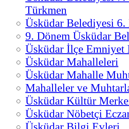
Türkmen
Üsküdar Belediyesi 6
9. Dönem Üsküdar Bel
Üsküdar İlçe Emniyet
Üsküdar Mahalleleri
Üsküdar Mahalle Muht
Mahalleler ve Muhtarl
Üsküdar Kültür Merkez
Üsküdar Nöbetçi Ecza
Üsküdar Bilgi Evleri