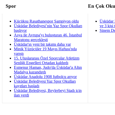
Spor
En Çok Oku
Küçüksu Rasathanespor Şampiyon oldu
Üsküdar 
Üsküdar Belediyesi’nin Yaz Spor Okulları
ve 3 kişi 
başlıyor
Sinem De
Asya ile Avrupa'yı buluşturan 46. İstanbul
Maratonu gerçekleşti
Üsküdar'ın yeni bir takımı daha var
Minik Yüzücüler 19 Mayıs Haftası'nda
yarıştı
15. Uluslararası Özel Sporcular Atletizm
Şenliği Engelleri Ortadan kaldırdı
Esmenur Haman, Judo'da Üsküdar'a Altın
Madalya kazandırdı
Üsküdar Anadolu 1908 futbolcu arıyor
Üsküdar Belediyesi Yaz Spor Okulları
kayıtları başladı
Üsküdar Belediyesi, Beylerbeyi Stadı için
ilan verdi