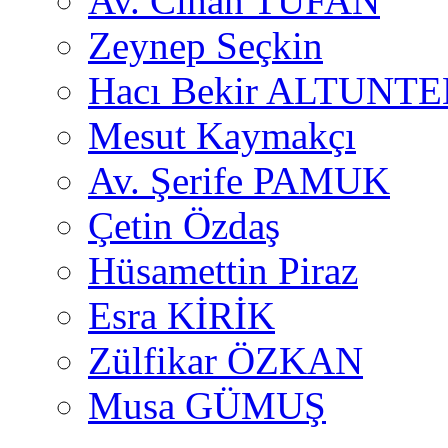
Av. Cihan TUFAN
Zeynep Seçkin
Hacı Bekir ALTUNTE
Mesut Kaymakçı
Av. Şerife PAMUK
Çetin Özdaş
Hüsamettin Piraz
Esra KİRİK
Zülfikar ÖZKAN
Musa GÜMUŞ