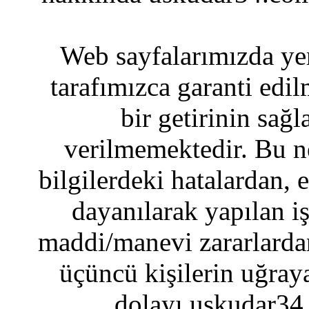
Web sayfalarımızda yer
tarafımızca garanti edil
bir getirinin sağ
verilmemektedir. Bu n
bilgilerdeki hatalardan, 
dayanılarak yapılan i
maddi/manevi zararlardan
üçüncü kişilerin uğraya
dolayı uskudar34