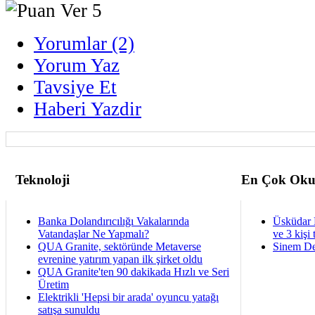
Yorumlar (2)
Yorum Yaz
Tavsiye Et
Haberi Yazdir
Teknoloji
En Çok Oku
Banka Dolandırıcılığı Vakalarında
Üsküdar 
Vatandaşlar Ne Yapmalı?
ve 3 kişi 
QUA Granite, sektöründe Metaverse
Sinem De
evrenine yatırım yapan ilk şirket oldu
QUA Granite'ten 90 dakikada Hızlı ve Seri
Üretim
Elektrikli 'Hepsi bir arada' oyuncu yatağı
satışa sunuldu