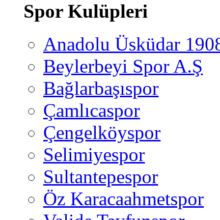
Spor Kulüpleri
Anadolu Üsküdar 190
Beylerbeyi Spor A.Ş
Bağlarbaşıspor
Çamlıcaspor
Çengelköyspor
Selimiyespor
Sultantepespor
Öz Karacaahmetspor