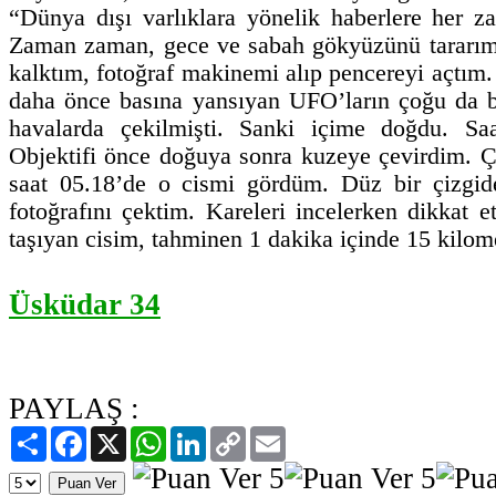
“Dünya dışı varlıklara yönelik haberlere her 
Zaman zaman, gece ve sabah gökyüzünü tararım.
kalktım, fotoğraf makinemi alıp pencereyi açtım. 
daha önce basına yansıyan UFO’ların çoğu da böy
havalarda çekilmişti. Sanki içime doğdu. Saa
Objektifi önce doğuya sonra kuzeye çevirdim. Ça
saat 05.18’de o cismi gördüm. Düz bir çizgid
fotoğrafını çektim. Kareleri incelerken dikkat et
taşıyan cisim, tahminen 1 dakika içinde 15 kilome
Üsküdar 34
PAYLAŞ :
Paylaş
Facebook
X
WhatsApp
LinkedIn
Copy
Email
Link