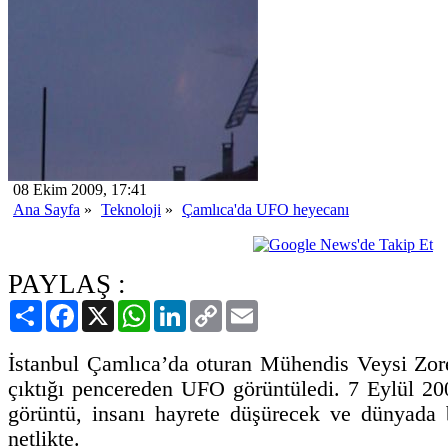
08 Ekim 2009, 17:41
Ana Sayfa
»
Teknoloji
»
Çamlıca'da UFO heyecanı
PAYLAŞ :
Paylaş
Facebook
X
WhatsApp
LinkedIn
Copy
Email
Link
İstanbul Çamlıca’da oturan Mühendis Veysi Zor
çıktığı pencereden UFO görüntüledi. 7 Eylül 200
görüntü, insanı hayrete düşürecek ve dünyada
netlikte.